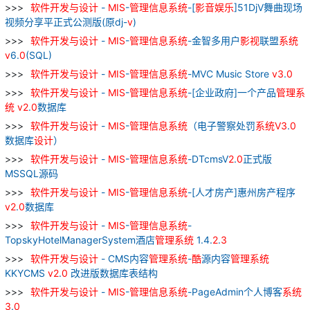
软件
开发
与
设计
-
MIS
-
管理
信息
系统
-[
影音
娱乐
]51DjV舞曲现场
视频分享平正式公测版(原dj-
v
)
软件
开发
与
设计
-
MIS
-
管理
信息
系统
-金智多用户
影视
联盟
系统
v
6.
0
(SQL)
软件
开发
与
设计
-
MIS
-
管理
信息
系统
-MVC Music Store
v
3
.
0
软件
开发
与
设计
-
MIS
-
管理
信息
系统
-[企业政府]一个产品
管理
系
统
v
2
.
0
数据库
软件
开发
与
设计
-
MIS
-
管理
信息
系统
（电子警察处罚
系统
V
3
.
0
数据库
设计
）
软件
开发
与
设计
-
MIS
-
管理
信息
系统
-DTcmsV
2
.
0
正式版
MSSQL源码
软件
开发
与
设计
-
MIS
-
管理
信息
系统
-[人才房产]惠州房产程序
v
2
.
0
数据库
软件
开发
与
设计
-
MIS
-
管理
信息
系统
-
TopskyHotelManagerSystem酒店
管理
系统
1.4.
2
.
3
软件
开发
与
设计
- CMS内容
管理
系统
-
酷
源内容
管理
系统
KKYCMS
v
2
.
0
改进版数据库表结构
软件
开发
与
设计
-
MIS
-
管理
信息
系统
-PageAdmin个人博客
系统
3
.
0