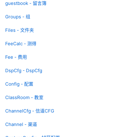
guestbook - 留言簿
Groups - 组
Files - 文件夹
FeeCalc - 测得
Fee - 费用
DspCfg - DspCfg
Config - 配置
ClassRoom - 教室
ChannelCfg - 信道CFG
Channel - 渠道