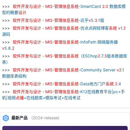
软件
开发
与
设计
-
MIS
-
管理
信息
系统
-SmartCard
2
.
0
数据库模
型的概要
设计
软件
开发
与
设计
-
MIS
-
管理
信息
系统
-近乎
v
5.
3
.1版
软件
开发
与
设计
-
MIS
-
管理
信息
系统
-仿点点网轻博客
系统
v
1.
2
源码
软件
开发
与
设计
-
MIS
-
管理
信息
系统
-InfoPath 网络服务器
v
5.8.
2
软件
开发
与
设计
-
MIS
-
管理
信息
系统
（ESChop
2
.7.
3
版本数据库
表）
软件
开发
与
设计
-
MIS
-
管理
信息
系统
-Community Server
v
2
.1
数据库表结构
软件
开发
与
设计
-
MIS
-
管理
信息
系统
-Data地方门户
系统
2
.4
软件
开发
与
设计
-
MIS
-
管理
信息
系统
-K12在线教育平台|pc+手
机|视频
点播
+在线题库+模拟考试+在线考试
最新产品
(2024-release)