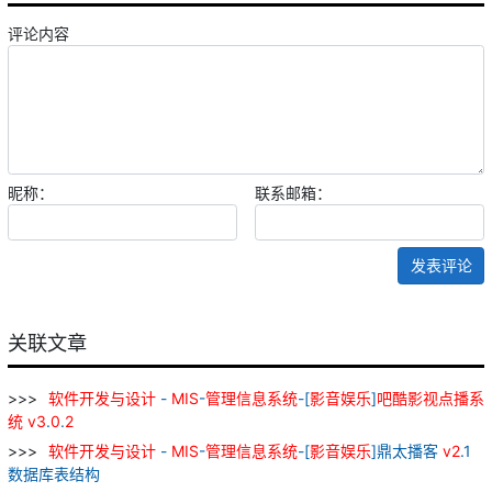
评论内容
昵称：
联系邮箱：
发表评论
关联文章
软件
开发
与
设计
-
MIS
-
管理
信息
系统
-[
影音
娱乐
]
吧
酷
影视
点播
系
统
v
3
.
0
.
2
软件
开发
与
设计
-
MIS
-
管理
信息
系统
-[
影音
娱乐
]鼎太播客
v
2
.1
数据库表结构