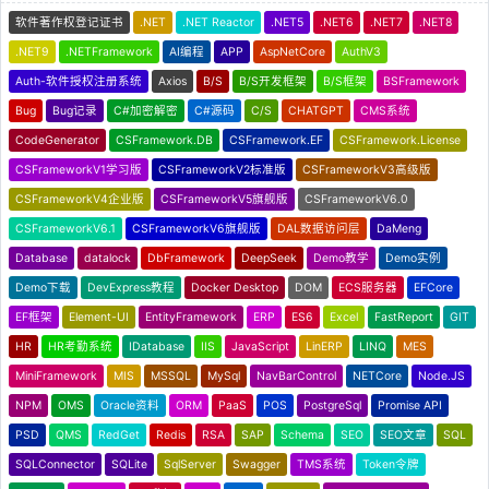
软件著作权登记证书
.NET
.NET Reactor
.NET5
.NET6
.NET7
.NET8
.NET9
.NETFramework
AI编程
APP
AspNetCore
AuthV3
Auth-软件授权注册系统
Axios
B/S
B/S开发框架
B/S框架
BSFramework
Bug
Bug记录
C#加密解密
C#源码
C/S
CHATGPT
CMS系统
CodeGenerator
CSFramework.DB
CSFramework.EF
CSFramework.License
CSFrameworkV1学习版
CSFrameworkV2标准版
CSFrameworkV3高级版
CSFrameworkV4企业版
CSFrameworkV5旗舰版
CSFrameworkV6.0
CSFrameworkV6.1
CSFrameworkV6旗舰版
DAL数据访问层
DaMeng
Database
datalock
DbFramework
DeepSeek
Demo教学
Demo实例
Demo下载
DevExpress教程
Docker Desktop
DOM
ECS服务器
EFCore
EF框架
Element-UI
EntityFramework
ERP
ES6
Excel
FastReport
GIT
HR
HR考勤系统
IDatabase
IIS
JavaScript
LinERP
LINQ
MES
MiniFramework
MIS
MSSQL
MySql
NavBarControl
NETCore
Node.JS
NPM
OMS
Oracle资料
ORM
PaaS
POS
PostgreSql
Promise API
PSD
QMS
RedGet
Redis
RSA
SAP
Schema
SEO
SEO文章
SQL
SQLConnector
SQLite
SqlServer
Swagger
TMS系统
Token令牌