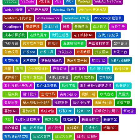
VS2022
VSCode
VS升级
VUE
WCF
WebApi
WebApi NETCore
WebApi框架
WEB开发框架
Windows服务
Winform 开发框架
Winform 开发平台
WinFramework
Workflow工作流
Workflow流程引擎
XtraReport
安装环境
版本区别
报表
备份还原
踩坑日记
操作手册
成本核算系统
达梦数据库
代码生成器
电子线材ERP
迭代开发记录
功能介绍
官方软件下载
国际化
海康威视考勤
基础资料窗体
架构设计
角色权限
开发sce
开发工具
开发技巧
开发教程
开发框架
开发平台
开发指南
客户案例
快速搭站系统
快速开发平台
框架升级
毛衫行业ERP
秘钥
密钥
企业网络维护
权限设计
软件报价
软件测试报告
软件加壳
软件简介
软件开发框架
软件开发平台
软件开发文档
软件授权
软件授权注册系统
软件体系架构
软件下载
软件著作权登记证书
软著证书
三层架构
设计模式
生成代码
实用小技巧
视频下载
收钱音箱
数据锁
数据同步
塑木地板行业ERP
推荐软件
微信小程序
未解决问题
文档下载
喜鹊ERP
喜鹊软件
系统对接
线联ERP
线束ERP
详细设计说明书
新功能
信创
行政区域数据库
需求分析
疑难杂症
蝇量级框架
蝇量框架
用户管理
用户开发手册
用户控件
在线软件
在线支付
纸箱ERP
智能语音收款机
自定义窗体
自定义组件
自动升级程序