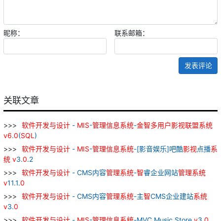
昵称：
联系邮箱：
发表评论
关联文章
软件
开发
与
设计
-
MIS
-
管理
信息
系统
-
金
智
多
用户
影视
联盟
系统
v
6
.
0
(
SQL
)
软件
开发
与
设计
-
MIS
-
管理
信息
系统
-[影音娱乐]吧酷
影视
点播
系
统
v
3.
0
.2
软件
开发
与
设计
- CMS内容
管理
系统
-
智
睿企业网站
管理
系统
v
11.1.
0
软件
开发
与
设计
- CMS内容
管理
系统
-主
智
CMS企业建站
系统
v
3.
0
软件
开发
与
设计
-
MIS
-
管理
信息
系统
-MVC Music Store
v
3.
0