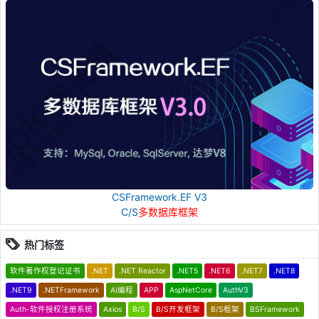
CSFramework.EF V3
C/S
多数据库框架
热门标签
软件著作权登记证书
.NET
.NET Reactor
.NET5
.NET6
.NET7
.NET8
.NET9
.NETFramework
AI编程
APP
AspNetCore
AuthV3
Auth-软件授权注册系统
Axios
B/S
B/S开发框架
B/S框架
BSFramework