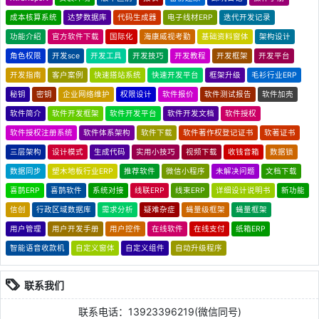
成本核算系统
达梦数据库
代码生成器
电子线材ERP
迭代开发记录
功能介绍
官方软件下载
国际化
海康威视考勤
基础资料窗体
架构设计
角色权限
开发sce
开发工具
开发技巧
开发教程
开发框架
开发平台
开发指南
客户案例
快速搭站系统
快速开发平台
框架升级
毛衫行业ERP
秘钥
密钥
企业网络维护
权限设计
软件报价
软件测试报告
软件加壳
软件简介
软件开发框架
软件开发平台
软件开发文档
软件授权
软件授权注册系统
软件体系架构
软件下载
软件著作权登记证书
软著证书
三层架构
设计模式
生成代码
实用小技巧
视频下载
收钱音箱
数据锁
数据同步
塑木地板行业ERP
推荐软件
微信小程序
未解决问题
文档下载
喜鹊ERP
喜鹊软件
系统对接
线联ERP
线束ERP
详细设计说明书
新功能
信创
行政区域数据库
需求分析
疑难杂症
蝇量级框架
蝇量框架
用户管理
用户开发手册
用户控件
在线软件
在线支付
纸箱ERP
智能语音收款机
自定义窗体
自定义组件
自动升级程序
联系我们
联系电话：13923396219(微信同号)