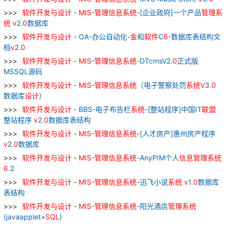
软件
开发
与
设计
-
MIS
-
管理
信息
系统
-[企业政府]一个产品
管理
系
统
v
2.
0
数据库
软件
开发
与
设计
- OA-办公自动化-
金
和
软件
C
6
-数据库表结构文
档
v
2.
0
软件
开发
与
设计
-
MIS
-
管理
信息
系统
-DTcmsV2.
0
正式版
MSSQL源码
软件
开发
与
设计
-
MIS
-
管理
信息
系统
（电子警察处罚
系统
V
3.
0
数据库
设计
）
软件
开发
与
设计
- BBS-电子布告栏
系统
-[整站程序]中国IT
联盟
整站程序
v
2.
0
数据库表结构
软件
开发
与
设计
-
MIS
-
管理
信息
系统
-[人才房产]惠州房产程序
v
2.
0
数据库
软件
开发
与
设计
-
MIS
-
管理
信息
系统
-AnyPIM个人
信息
管理
系统
6
.2
软件
开发
与
设计
-
MIS
-
管理
信息
系统
-迅飞小说
系统
v
1.
0
数据库
表结构
软件
开发
与
设计
-
MIS
-
管理
信息
系统
-阳光酒店
管理
系统
(javaapplet+
SQL
)