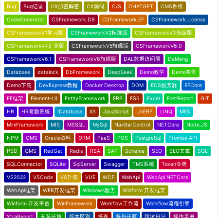
Bug
Bug记录
C#加密解密
C#源码
C/S
CHATGPT
CMS系统
CodeGenerator
CSFramework.DB
CSFramework.EF
CSFramework.License
CSFrameworkV1学习版
CSFrameworkV2标准版
CSFrameworkV3高级版
CSFrameworkV4企业版
CSFrameworkV5旗舰版
CSFrameworkV6.0
CSFrameworkV6.1
CSFrameworkV6旗舰版
DAL数据访问层
DaMeng
Database
datalock
DbFramework
DeepSeek
Demo教学
Demo实例
Demo下载
DevExpress教程
Docker Desktop
DOM
ECS服务器
EFCore
EF框架
Element-UI
EntityFramework
ERP
ES6
Excel
FastReport
GIT
HR
HR考勤系统
IDatabase
IIS
JavaScript
LinERP
LINQ
MES
MiniFramework
MIS
MSSQL
MySql
NavBarControl
NETCore
Node.JS
NPM
OMS
Oracle资料
ORM
PaaS
POS
PostgreSql
Promise API
PSD
QMS
RedGet
Redis
RSA
SAP
Schema
SEO
SEO文章
SQL
SQLConnector
SQLite
SqlServer
Swagger
TMS系统
Token令牌
VS2022
VSCode
VS升级
VUE
WCF
WebApi
WebApi NETCore
WebApi框架
WEB开发框架
Windows服务
Winform 开发框架
Winform 开发平台
WinFramework
Workflow工作流
Workflow流程引擎
XtraReport
安装环境
版本区别
报表
备份还原
踩坑日记
操作手册