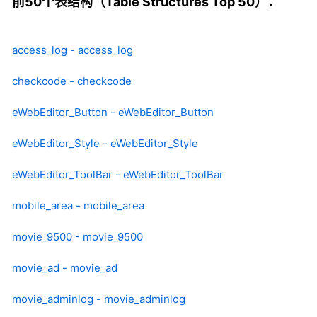
前50个表结构（Table Structures Top 50）：
access_log - access_log
checkcode - checkcode
eWebEditor_Button - eWebEditor_Button
eWebEditor_Style - eWebEditor_Style
eWebEditor_ToolBar - eWebEditor_ToolBar
mobile_area - mobile_area
movie_9500 - movie_9500
movie_ad - movie_ad
movie_adminlog - movie_adminlog