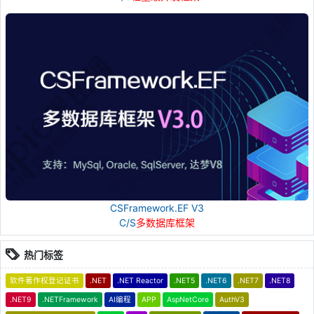
CSFramework.EF V3
C/S
多数据库框架
热门标签
软件著作权登记证书
.NET
.NET Reactor
.NET5
.NET6
.NET7
.NET8
.NET9
.NETFramework
AI编程
APP
AspNetCore
AuthV3