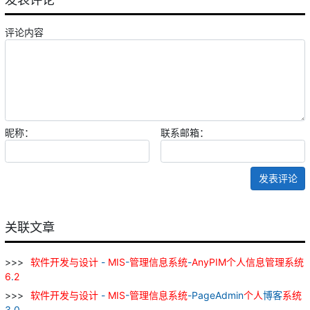
评论内容
昵称：
联系邮箱：
发表评论
关联文章
软件
开发
与
设计
-
MIS
-
管理
信息
系统
-
AnyPIM
个人
信息
管理
系统
6
.
2
软件
开发
与
设计
-
MIS
-
管理
信息
系统
-PageAdmin
个人
博客
系统
3.0