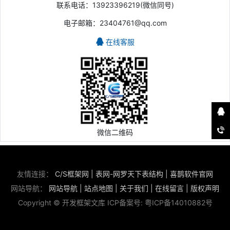
联系电话：13923396219(微信同号)
电子邮箱：23404761@qq.com
在线客服
微信二维码
友情连接：
C/S框架网
|
表网-网罗天下表结构
|
喜鹊软件官网
网站导航：
网站导航
|
站点地图
|
关于我们
|
在线留言
|
版权声明
Copyright © 开发框架文库 ICP备案号:
粤ICP备14010882号