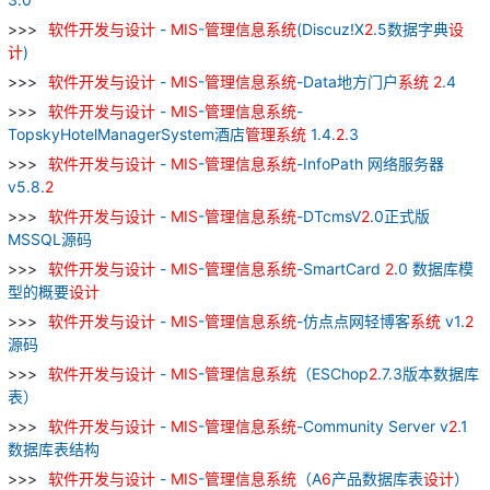
软件
开发
与
设计
-
MIS
-
管理
信息
系统
(Discuz!X
2
.5数据字典
设
计
)
软件
开发
与
设计
-
MIS
-
管理
信息
系统
-Data地方门户
系统
2
.4
软件
开发
与
设计
-
MIS
-
管理
信息
系统
-
TopskyHotelManagerSystem酒店
管理
系统
1.4.
2
.3
软件
开发
与
设计
-
MIS
-
管理
信息
系统
-InfoPath 网络服务器
v5.8.
2
软件
开发
与
设计
-
MIS
-
管理
信息
系统
-DTcmsV
2
.0正式版
MSSQL源码
软件
开发
与
设计
-
MIS
-
管理
信息
系统
-SmartCard
2
.0 数据库模
型的概要
设计
软件
开发
与
设计
-
MIS
-
管理
信息
系统
-仿点点网轻博客
系统
v1.
2
源码
软件
开发
与
设计
-
MIS
-
管理
信息
系统
（ESChop
2
.7.3版本数据库
表）
软件
开发
与
设计
-
MIS
-
管理
信息
系统
-Community Server v
2
.1
数据库表结构
软件
开发
与
设计
-
MIS
-
管理
信息
系统
（A
6
产品数据库表
设计
）