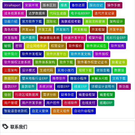
XtraReport
安装环境
版本区别
报表
备份还原
踩坑日记
操作手册
成本核算系统
达梦数据库
代码生成器
电子线材ERP
迭代开发记录
功能介绍
官方软件下载
国际化
海康威视考勤
基础资料窗体
架构设计
角色权限
开发sce
开发工具
开发技巧
开发教程
开发框架
开发平台
开发指南
客户案例
快速搭站系统
快速开发平台
框架升级
毛衫行业ERP
秘钥
密钥
企业网络维护
权限设计
软件报价
软件测试报告
软件加壳
软件简介
软件开发框架
软件开发平台
软件开发文档
软件授权
软件授权注册系统
软件体系架构
软件下载
软件著作权登记证书
软著证书
三层架构
设计模式
生成代码
实用小技巧
视频下载
收钱音箱
数据锁
数据同步
塑木地板行业ERP
推荐软件
微信小程序
未解决问题
文档下载
喜鹊ERP
喜鹊软件
系统对接
线联ERP
线束ERP
详细设计说明书
新功能
信创
行政区域数据库
需求分析
疑难杂症
蝇量级框架
蝇量框架
用户管理
用户开发手册
用户控件
在线软件
在线支付
纸箱ERP
智能语音收款机
自定义窗体
自定义组件
自动升级程序
联系我们