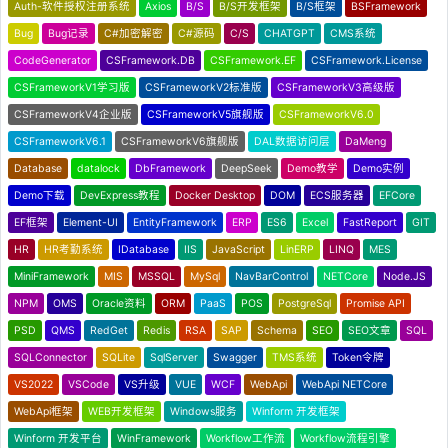
Auth-软件授权注册系统
Axios
B/S
B/S开发框架
B/S框架
BSFramework
Bug
Bug记录
C#加密解密
C#源码
C/S
CHATGPT
CMS系统
CodeGenerator
CSFramework.DB
CSFramework.EF
CSFramework.License
CSFrameworkV1学习版
CSFrameworkV2标准版
CSFrameworkV3高级版
CSFrameworkV4企业版
CSFrameworkV5旗舰版
CSFrameworkV6.0
CSFrameworkV6.1
CSFrameworkV6旗舰版
DAL数据访问层
DaMeng
Database
datalock
DbFramework
DeepSeek
Demo教学
Demo实例
Demo下载
DevExpress教程
Docker Desktop
DOM
ECS服务器
EFCore
EF框架
Element-UI
EntityFramework
ERP
ES6
Excel
FastReport
GIT
HR
HR考勤系统
IDatabase
IIS
JavaScript
LinERP
LINQ
MES
MiniFramework
MIS
MSSQL
MySql
NavBarControl
NETCore
Node.JS
NPM
OMS
Oracle资料
ORM
PaaS
POS
PostgreSql
Promise API
PSD
QMS
RedGet
Redis
RSA
SAP
Schema
SEO
SEO文章
SQL
SQLConnector
SQLite
SqlServer
Swagger
TMS系统
Token令牌
VS2022
VSCode
VS升级
VUE
WCF
WebApi
WebApi NETCore
WebApi框架
WEB开发框架
Windows服务
Winform 开发框架
Winform 开发平台
WinFramework
Workflow工作流
Workflow流程引擎