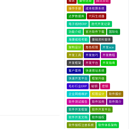
报表
备份还原
踩坑日记
操作手册
成本核算系统
达梦数据库
代码生成器
电子线材ERP
迭代开发记录
功能介绍
官方软件下载
国际化
海康威视考勤
基础资料窗体
架构设计
角色权限
开发sce
开发工具
开发技巧
开发教程
开发框架
开发平台
开发指南
客户案例
快速搭站系统
快速开发平台
框架升级
毛衫行业ERP
秘钥
密钥
企业网络维护
权限设计
软件报价
软件测试报告
软件加壳
软件简介
软件开发框架
软件开发平台
软件开发文档
软件授权
软件授权注册系统
软件体系架构