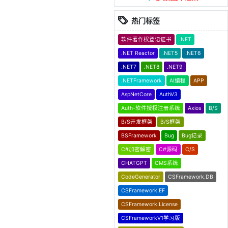
热门标签
软件著作权登记证书
.NET
.NET Reactor
.NET5
.NET6
.NET7
.NET8
.NET9
.NETFramework
AI编程
APP
AspNetCore
AuthV3
Auth-软件授权注册系统
Axios
B/S
B/S开发框架
B/S框架
BSFramework
Bug
Bug记录
C#加密解密
C#源码
C/S
CHATGPT
CMS系统
CodeGenerator
CSFramework.DB
CSFramework.EF
CSFramework.License
CSFrameworkV1学习版