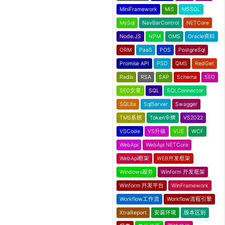
MiniFramework
MIS
MSSQL
MySql
NavBarControl
NETCore
Node.JS
NPM
OMS
Oracle资料
ORM
PaaS
POS
PostgreSql
Promise API
PSD
QMS
RedGet
Redis
RSA
SAP
Schema
SEO
SEO文章
SQL
SQLConnector
SQLite
SqlServer
Swagger
TMS系统
Token令牌
VS2022
VSCode
VS升级
VUE
WCF
WebApi
WebApi NETCore
WebApi框架
WEB开发框架
Windows服务
Winform 开发框架
Winform 开发平台
WinFramework
Workflow工作流
Workflow流程引擎
XtraReport
安装环境
版本区别