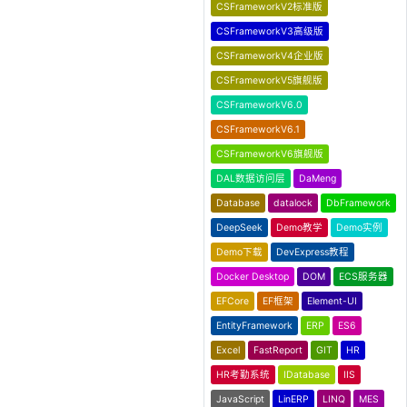
CSFrameworkV2标准版
CSFrameworkV3高级版
CSFrameworkV4企业版
CSFrameworkV5旗舰版
CSFrameworkV6.0
CSFrameworkV6.1
CSFrameworkV6旗舰版
DAL数据访问层
DaMeng
Database
datalock
DbFramework
DeepSeek
Demo教学
Demo实例
Demo下载
DevExpress教程
Docker Desktop
DOM
ECS服务器
EFCore
EF框架
Element-UI
EntityFramework
ERP
ES6
Excel
FastReport
GIT
HR
HR考勤系统
IDatabase
IIS
JavaScript
LinERP
LINQ
MES