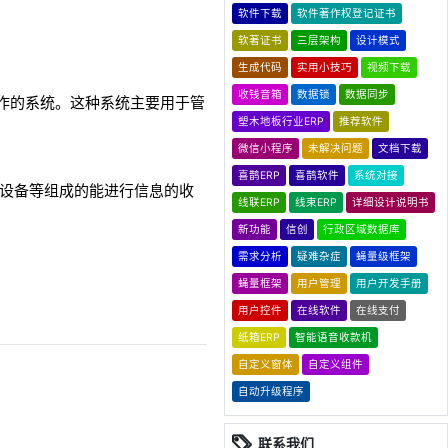
软件下载
软件著作权登记证书
软著证书
三层架构
设计模式
生成代码
实用小技巧
视频下载
收钱音箱
数据锁
数据同步
常事务操作的系统。这种系统主要用于管
。
塑木地板行业ERP
推荐软件
微信小程序
未解决问题
文档下载
喜鹊ERP
喜鹊软件
系统对接
其他外围设备等组成的能进行信息的收
线联ERP
线束ERP
详细设计说明书
新功能
信创
行政区域数据库
需求分析
疑难杂症
蝇量级框架
蝇量框架
用户管理
用户开发手册
用户控件
在线软件
在线支付
纸箱ERP
智能语音收款机
自定义窗体
自定义组件
自动升级程序
联系我们