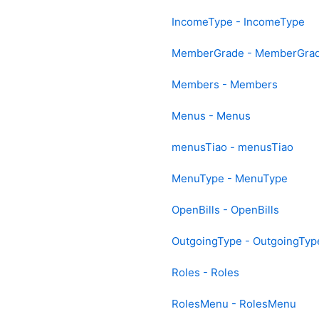
IncomeType - IncomeType
MemberGrade - MemberGra
Members - Members
Menus - Menus
menusTiao - menusTiao
MenuType - MenuType
OpenBills - OpenBills
OutgoingType - OutgoingTyp
Roles - Roles
RolesMenu - RolesMenu