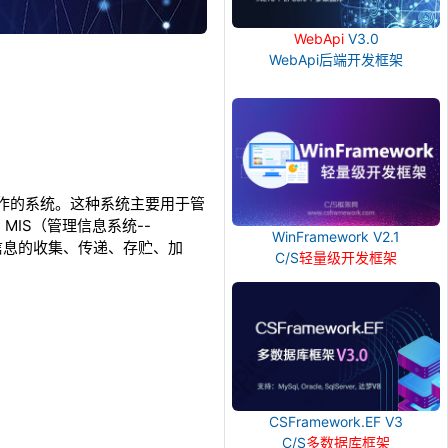
WebApi
V3.0
WebApi后端开发框架
常事务操作的系统。这种系统主要用于管
IS（管理信息系统--
WinFramework V2.1
能进行信息的收集、传递、存贮、加
C/S
轻量级开发框架
CSFramework.EF V3
C/S
多数据库框架