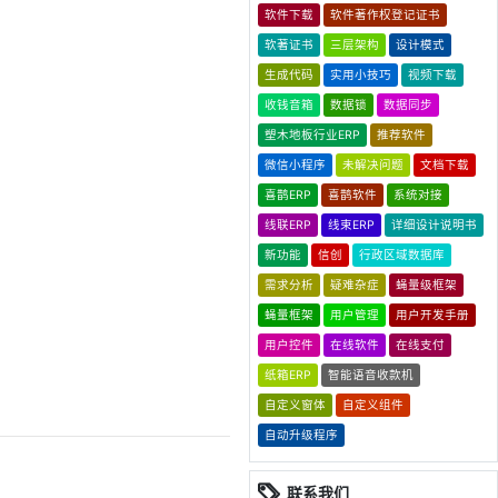
软件下载
软件著作权登记证书
软著证书
三层架构
设计模式
生成代码
实用小技巧
视频下载
收钱音箱
数据锁
数据同步
塑木地板行业ERP
推荐软件
微信小程序
未解决问题
文档下载
喜鹊ERP
喜鹊软件
系统对接
线联ERP
线束ERP
详细设计说明书
新功能
信创
行政区域数据库
需求分析
疑难杂症
蝇量级框架
蝇量框架
用户管理
用户开发手册
用户控件
在线软件
在线支付
纸箱ERP
智能语音收款机
自定义窗体
自定义组件
自动升级程序
联系我们