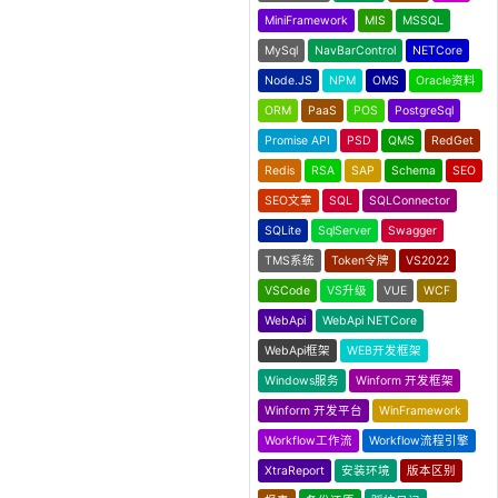
MiniFramework
MIS
MSSQL
MySql
NavBarControl
NETCore
Node.JS
NPM
OMS
Oracle资料
ORM
PaaS
POS
PostgreSql
Promise API
PSD
QMS
RedGet
Redis
RSA
SAP
Schema
SEO
SEO文章
SQL
SQLConnector
SQLite
SqlServer
Swagger
TMS系统
Token令牌
VS2022
VSCode
VS升级
VUE
WCF
WebApi
WebApi NETCore
WebApi框架
WEB开发框架
Windows服务
Winform 开发框架
Winform 开发平台
WinFramework
Workflow工作流
Workflow流程引擎
XtraReport
安装环境
版本区别