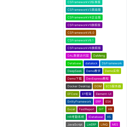
CSFrameworkV2标准版
CSFrameworkV3高级版
CSFrameworkV4企业版
CSFrameworkV5旗舰版
CSFrameworkV6.0
CSFrameworkV6.1
CSFrameworkV6旗舰版
DAL数据访问层
DaMeng
Database
datalock
DbFramework
DeepSeek
Demo教学
Demo实例
Demo下载
DevExpress教程
Docker Desktop
DOM
ECS服务器
EFCore
EF框架
Element-UI
EntityFramework
ERP
ES6
Excel
FastReport
GIT
HR
HR考勤系统
IDatabase
IIS
JavaScript
LinERP
LINQ
MES