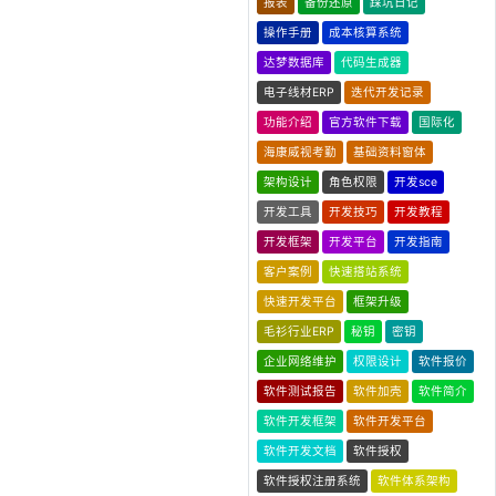
报表
备份还原
踩坑日记
操作手册
成本核算系统
达梦数据库
代码生成器
电子线材ERP
迭代开发记录
功能介绍
官方软件下载
国际化
海康威视考勤
基础资料窗体
架构设计
角色权限
开发sce
开发工具
开发技巧
开发教程
开发框架
开发平台
开发指南
客户案例
快速搭站系统
快速开发平台
框架升级
毛衫行业ERP
秘钥
密钥
企业网络维护
权限设计
软件报价
软件测试报告
软件加壳
软件简介
软件开发框架
软件开发平台
软件开发文档
软件授权
软件授权注册系统
软件体系架构