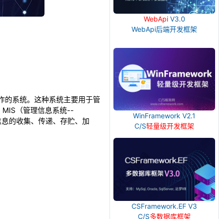
WebApi
V3.0
WebApi后端开发框架
常事务操作的系统。这种系统主要用于管
IS（管理信息系统--
WinFramework V2.1
能进行信息的收集、传递、存贮、加
C/S
轻量级开发框架
CSFramework.EF V3
C/S
多数据库框架