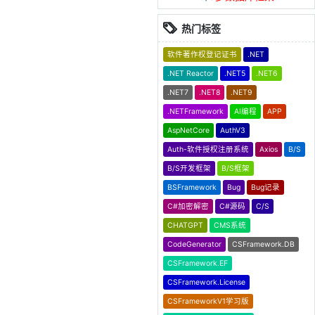
热门标签
软件著作权登记证书
.NET
.NET Reactor
.NET5
.NET6
.NET7
.NET8
.NET9
.NETFramework
AI编程
APP
AspNetCore
AuthV3
Auth-软件授权注册系统
Axios
B/S
B/S开发框架
B/S框架
BSFramework
Bug
Bug记录
C#加密解密
C#源码
C/S
CHATGPT
CMS系统
CodeGenerator
CSFramework.DB
CSFramework.EF
CSFramework.License
CSFrameworkV1学习版