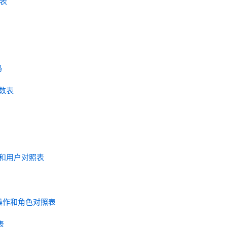
数表
码
参数表
 角色和用户对照表
e - 操作和角色对照表
表