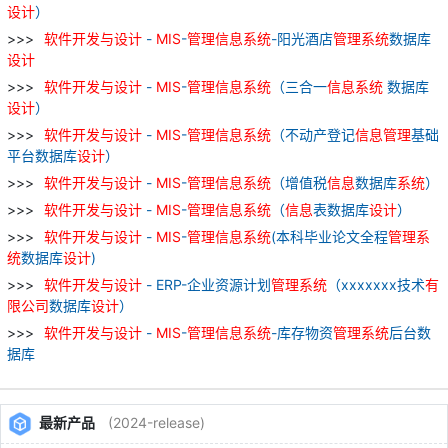
设计
）
软件
开发
与
设计
-
MIS
-
管理
信息
系统
-阳光酒店
管理
系统
数据库
设计
软件
开发
与
设计
-
MIS
-
管理
信息
系统
（三合一
信息
系统
数据库
设计
）
软件
开发
与
设计
-
MIS
-
管理
信息
系统
（不动产登记
信息
管理
基础
平台数据库
设计
）
软件
开发
与
设计
-
MIS
-
管理
信息
系统
（增值税
信息
数据库
系统
）
软件
开发
与
设计
-
MIS
-
管理
信息
系统
（
信息
表数据库
设计
）
软件
开发
与
设计
-
MIS
-
管理
信息
系统
(本科毕业论文全程
管理
系
统
数据库
设计
)
软件
开发
与
设计
- ERP-企业资源计划
管理
系统
（xxxxxxx技术
有
限公司
数据库
设计
）
软件
开发
与
设计
-
MIS
-
管理
信息
系统
-库存物资
管理
系统
后台数
据库
最新产品
(2024-release)