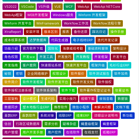
VS2022
VSCode
VS升级
VUE
WCF
WebApi
WebApi NETCore
WebApi框架
WEB开发框架
Windows服务
Winform 开发框架
Winform 开发平台
WinFramework
Workflow工作流
Workflow流程引擎
XtraReport
安装环境
版本区别
报表
备份还原
踩坑日记
操作手册
成本核算系统
达梦数据库
代码生成器
电子线材ERP
迭代开发记录
功能介绍
官方软件下载
国际化
海康威视考勤
基础资料窗体
架构设计
角色权限
开发sce
开发工具
开发技巧
开发教程
开发框架
开发平台
开发指南
客户案例
快速搭站系统
快速开发平台
框架升级
毛衫行业ERP
秘钥
密钥
企业网络维护
权限设计
软件报价
软件测试报告
软件加壳
软件简介
软件开发框架
软件开发平台
软件开发文档
软件授权
软件授权注册系统
软件体系架构
软件下载
软件著作权登记证书
软著证书
三层架构
设计模式
生成代码
实用小技巧
视频下载
收钱音箱
数据锁
数据同步
塑木地板行业ERP
推荐软件
微信小程序
未解决问题
文档下载
喜鹊ERP
喜鹊软件
系统对接
线联ERP
线束ERP
详细设计说明书
新功能
信创
行政区域数据库
需求分析
疑难杂症
蝇量级框架
蝇量框架
用户管理
用户开发手册
用户控件
在线软件
在线支付
纸箱ERP