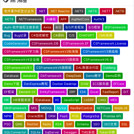
热门标签
软件著作权登记证书
.NET
.NET Reactor
.NET5
.NET6
.NET7
.NET8
.NET9
.NETFramework
AI编程
APP
AspNetCore
AuthV3
Auth-软件授权注册系统
Axios
B/S
B/S开发框架
B/S框架
BSFramework
Bug
Bug记录
C#加密解密
C#源码
C/S
CHATGPT
CMS系统
CodeGenerator
CSFramework.DB
CSFramework.EF
CSFramework.License
CSFrameworkV1学习版
CSFrameworkV2标准版
CSFrameworkV3高级版
CSFrameworkV4企业版
CSFrameworkV5旗舰版
CSFrameworkV6.0
CSFrameworkV6.1
CSFrameworkV6旗舰版
DAL数据访问层
DaMeng
Database
datalock
DbFramework
DeepSeek
Demo教学
Demo实例
Demo下载
DevExpress教程
Docker Desktop
DOM
ECS服务器
EFCore
EF框架
Element-UI
EntityFramework
ERP
ES6
Excel
FastReport
GIT
HR
HR考勤系统
IDatabase
IIS
JavaScript
LinERP
LINQ
MES
MiniFramework
MIS
MSSQL
MySql
NavBarControl
NETCore
Node.JS
NPM
OMS
Oracle资料
ORM
PaaS
POS
PostgreSql
Promise API
PSD
QMS
RedGet
Redis
RSA
SAP
Schema
SEO
SEO文章
SQL
SQLConnector
SQLite
SqlServer
Swagger
TMS系统
Token令牌