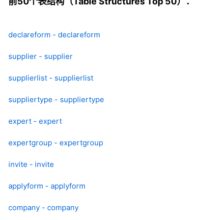
前50个表结构（Table Structures Top 50）：
declareform - declareform
supplier - supplier
supplierlist - supplierlist
suppliertype - suppliertype
expert - expert
expertgroup - expertgroup
invite - invite
applyform - applyform
company - company