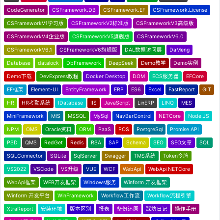
CodeGenerator
CSFramework.DB
CSFramework.EF
CSFramework.License
CSFrameworkV1学习版
CSFrameworkV2标准版
CSFrameworkV3高级版
CSFrameworkV4企业版
CSFrameworkV5旗舰版
CSFrameworkV6.0
CSFrameworkV6.1
CSFrameworkV6旗舰版
DAL数据访问层
DaMeng
Database
datalock
DbFramework
DeepSeek
Demo教学
Demo实例
Demo下载
DevExpress教程
Docker Desktop
DOM
ECS服务器
EFCore
EF框架
Element-UI
EntityFramework
ERP
ES6
Excel
FastReport
GIT
HR
HR考勤系统
IDatabase
IIS
JavaScript
LinERP
LINQ
MES
MiniFramework
MIS
MSSQL
MySql
NavBarControl
NETCore
Node.JS
NPM
OMS
Oracle资料
ORM
PaaS
POS
PostgreSql
Promise API
PSD
QMS
RedGet
Redis
RSA
SAP
Schema
SEO
SEO文章
SQL
SQLConnector
SQLite
SqlServer
Swagger
TMS系统
Token令牌
VS2022
VSCode
VS升级
VUE
WCF
WebApi
WebApi NETCore
WebApi框架
WEB开发框架
Windows服务
Winform 开发框架
Winform 开发平台
WinFramework
Workflow工作流
Workflow流程引擎
XtraReport
安装环境
版本区别
报表
备份还原
踩坑日记
操作手册