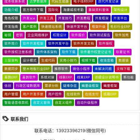
成本核算系统
达梦数据库
代码生成器
电子线材ERP
迭代开发记录
功能介绍
官方软件下载
国际化
海康威视考勤
基础资料窗体
架构设计
角色权限
开发sce
开发工具
开发技巧
开发教程
开发框架
开发平台
开发指南
客户案例
快速搭站系统
快速开发平台
框架升级
毛衫行业ERP
秘钥
密钥
企业网络维护
权限设计
软件报价
软件测试报告
软件加壳
软件简介
软件开发框架
软件开发平台
软件开发文档
软件授权
软件授权注册系统
软件体系架构
软件下载
软件著作权登记证书
软著证书
三层架构
设计模式
生成代码
实用小技巧
视频下载
收钱音箱
数据锁
数据同步
塑木地板行业ERP
推荐软件
微信小程序
未解决问题
文档下载
喜鹊ERP
喜鹊软件
系统对接
线联ERP
线束ERP
详细设计说明书
新功能
信创
行政区域数据库
需求分析
疑难杂症
蝇量级框架
蝇量框架
用户管理
用户开发手册
用户控件
在线软件
在线支付
纸箱ERP
智能语音收款机
自定义窗体
自定义组件
自动升级程序
联系我们
联系电话：13923396219(微信同号)