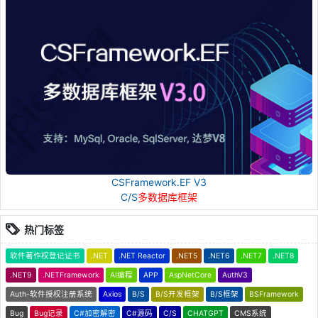
CSFramework.EF V3
C/S
多数据库框架
热门标签
软件著作权登记证书
.NET
.NET Reactor
.NET5
.NET6
.NET7
.NET8
.NET9
.NETFramework
AI编程
APP
AspNetCore
AuthV3
Auth-软件授权注册系统
Axios
B/S
B/S开发框架
B/S框架
BSFramework
Bug
Bug记录
C#加密解密
C#源码
C/S
CHATGPT
CMS系统