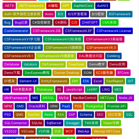
.NET9
.NETFramework
AI编程
APP
AspNetCore
AuthV3
Auth-软件授权注册系统
Axios
B/S
B/S开发框架
B/S框架
BSFramework
Bug
Bug记录
C#加密解密
C#源码
C/S
CHATGPT
CMS系统
CodeGenerator
CSFramework.DB
CSFramework.EF
CSFramework.License
CSFrameworkV1学习版
CSFrameworkV2标准版
CSFrameworkV3高级版
CSFrameworkV4企业版
CSFrameworkV5旗舰版
CSFrameworkV6.0
CSFrameworkV6.1
CSFrameworkV6旗舰版
DAL数据访问层
DaMeng
Database
datalock
DbFramework
DeepSeek
Demo教学
Demo实例
Demo下载
DevExpress教程
Docker Desktop
DOM
ECS服务器
EFCore
EF框架
Element-UI
EntityFramework
ERP
ES6
Excel
FastReport
GIT
HR
HR考勤系统
IDatabase
IIS
JavaScript
LinERP
LINQ
MES
MiniFramework
MIS
MSSQL
MySql
NavBarControl
NETCore
Node.JS
NPM
OMS
Oracle资料
ORM
PaaS
POS
PostgreSql
Promise API
PSD
QMS
RedGet
Redis
RSA
SAP
Schema
SEO
SEO文章
SQL
SQLConnector
SQLite
SqlServer
Swagger
TMS系统
Token令牌
VS2022
VSCode
VS升级
VUE
WCF
WebApi
WebApi NETCore