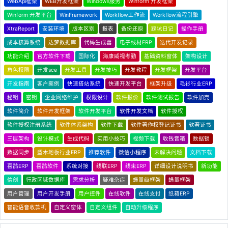
WebApi框架
WEB开发框架
Windows服务
Winform 开发框架
Winform 开发平台
WinFramework
Workflow工作流
Workflow流程引擎
XtraReport
安装环境
版本区别
报表
备份还原
踩坑日记
操作手册
成本核算系统
达梦数据库
代码生成器
电子线材ERP
迭代开发记录
功能介绍
官方软件下载
国际化
海康威视考勤
基础资料窗体
架构设计
角色权限
开发sce
开发工具
开发技巧
开发教程
开发框架
开发平台
开发指南
客户案例
快速搭站系统
快速开发平台
框架升级
毛衫行业ERP
秘钥
密钥
企业网络维护
权限设计
软件报价
软件测试报告
软件加壳
软件简介
软件开发框架
软件开发平台
软件开发文档
软件授权
软件授权注册系统
软件体系架构
软件下载
软件著作权登记证书
软著证书
三层架构
设计模式
生成代码
实用小技巧
视频下载
收钱音箱
数据锁
数据同步
塑木地板行业ERP
推荐软件
微信小程序
未解决问题
文档下载
喜鹊ERP
喜鹊软件
系统对接
线联ERP
线束ERP
详细设计说明书
新功能
信创
行政区域数据库
需求分析
疑难杂症
蝇量级框架
蝇量框架
用户管理
用户开发手册
用户控件
在线软件
在线支付
纸箱ERP
智能语音收款机
自定义窗体
自定义组件
自动升级程序