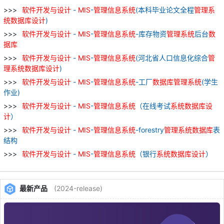
软件
开发
与
设计
-
MIS
-
管理
信息
系统
(本科毕业论文全程
管理
系
统
数据库
设计
)
软件
开发
与
设计
-
MIS
-
管理
信息
系统
-库存物资
管理
系统
后台
数
据库
软件
开发
与
设计
-
MIS
-
管理
信息
系统
(河北省人口信息化综合
管
理
系统
数据库
设计
)
软件
开发
与
设计
-
MIS
-
管理
信息
系统
-工厂
数据库
管理
系统
(学生
作业)
软件
开发
与
设计
-
MIS
-
管理
信息
系统
（在线考试
系统
数据库
设
计
）
软件
开发
与
设计
-
MIS
-
管理
信息
系统
-forestry
管理
系统
数据库
表
结构
软件
开发
与
设计
-
MIS
-
管理
信息
系统
（银行
系统
数据库
设计
）
最新产品
(2024-release)