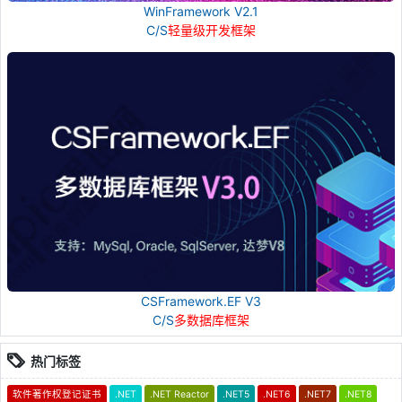
WinFramework V2.1
C/S
轻量级开发框架
CSFramework.EF V3
C/S
多数据库框架
热门标签
软件著作权登记证书
.NET
.NET Reactor
.NET5
.NET6
.NET7
.NET8