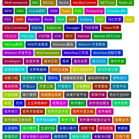
MiniFramework
MIS
MSSQL
MySql
NavBarControl
NETCore
Node.JS
NPM
OMS
Oracle资料
ORM
PaaS
POS
PostgreSql
Promise API
PSD
QMS
RedGet
Redis
RSA
SAP
Schema
SEO
SEO文章
SQL
SQLConnector
SQLite
SqlServer
Swagger
TMS系统
Token令牌
VS2022
VSCode
VS升级
VUE
WCF
WebApi
WebApi NETCore
WebApi框架
WEB开发框架
Windows服务
Winform 开发框架
Winform 开发平台
WinFramework
Workflow工作流
Workflow流程引擎
XtraReport
安装环境
版本区别
报表
备份还原
踩坑日记
操作手册
成本核算系统
达梦数据库
代码生成器
电子线材ERP
迭代开发记录
功能介绍
官方软件下载
国际化
海康威视考勤
基础资料窗体
架构设计
角色权限
开发sce
开发工具
开发技巧
开发教程
开发框架
开发平台
开发指南
客户案例
快速搭站系统
快速开发平台
框架升级
毛衫行业ERP
秘钥
密钥
企业网络维护
权限设计
软件报价
软件测试报告
软件加壳
软件简介
软件开发框架
软件开发平台
软件开发文档
软件授权
软件授权注册系统
软件体系架构
软件下载
软件著作权登记证书
软著证书
三层架构
设计模式
生成代码
实用小技巧
视频下载
收钱音箱
数据锁
数据同步
塑木地板行业ERP
推荐软件
微信小程序
未解决问题
文档下载