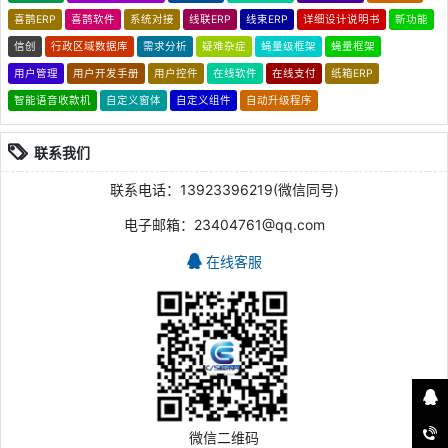
喜鹊ERP
喜鹊软件
系统对接
线联ERP
线束ERP
详细设计说明书
新功能
信创
行政区域数据库
需求分析
疑难杂症
蝇量级框架
蝇量框架
用户管理
用户开发手册
用户控件
在线软件
在线支付
纸箱ERP
智能语音收款机
自定义窗体
自定义组件
自动升级程序
联系我们
联系电话：13923396219(微信同号)
电子邮箱：23404761@qq.com
在线客服
微信二维码