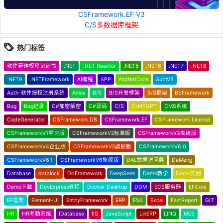
CSFramework.EF V3
C/S
多数据库框架
热门标签
软件著作权登记证书
.NET
.NET Reactor
.NET5
.NET6
.NET7
.NET8
.NET9
.NETFramework
AI编程
APP
AspNetCore
AuthV3
Auth-软件授权注册系统
Axios
B/S
B/S开发框架
B/S框架
BSFramework
Bug
Bug记录
C#加密解密
C#源码
C/S
CHATGPT
CMS系统
CodeGenerator
CSFramework.DB
CSFramework.EF
CSFramework.License
CSFrameworkV1学习版
CSFrameworkV2标准版
CSFrameworkV3高级版
CSFrameworkV4企业版
CSFrameworkV5旗舰版
CSFrameworkV6.0
CSFrameworkV6.1
CSFrameworkV6旗舰版
DAL数据访问层
DaMeng
Database
datalock
DbFramework
DeepSeek
Demo教学
Demo实例
Demo下载
DevExpress教程
Docker Desktop
DOM
ECS服务器
EFCore
EF框架
Element-UI
EntityFramework
ERP
ES6
Excel
FastReport
GIT
HR
HR考勤系统
IDatabase
IIS
JavaScript
LinERP
LINQ
MES