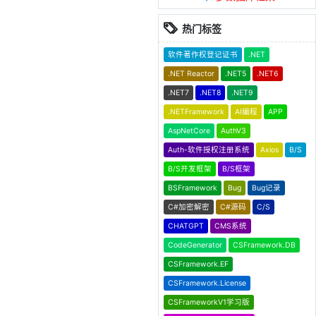
热门标签
软件著作权登记证书
.NET
.NET Reactor
.NET5
.NET6
.NET7
.NET8
.NET9
.NETFramework
AI编程
APP
AspNetCore
AuthV3
Auth-软件授权注册系统
Axios
B/S
B/S开发框架
B/S框架
BSFramework
Bug
Bug记录
C#加密解密
C#源码
C/S
CHATGPT
CMS系统
CodeGenerator
CSFramework.DB
CSFramework.EF
CSFramework.License
CSFrameworkV1学习版