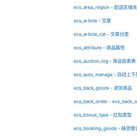
ecs_area_region - 配送区域
ecs_article - 文章
ecs_article_cat - 文章分类
ecs_attribute - 商品属性
ecs_auction_log - 商品拍卖表
ecs_auto_manage - 自动上
ecs_back_goods - 退货商品
ecs_back_order - ecs_back_o
ecs_bonus_type - 红包类型
ecs_booking_goods - 缺货登