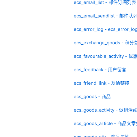
ecs_email_list - 邮件订阅列表
ecs_email_sendlist - 邮件队
ecs_error_log - ecs_error_lo
ecs_exchange_goods - 
ecs_favourable_activity -
ecs_feedback - 用户留言
ecs_friend_link - 友情链接
ecs_goods - 商品
ecs_goods_activity - 促销活
ecs_goods_article - 商品文
ecs_goods_attr - 商品属性