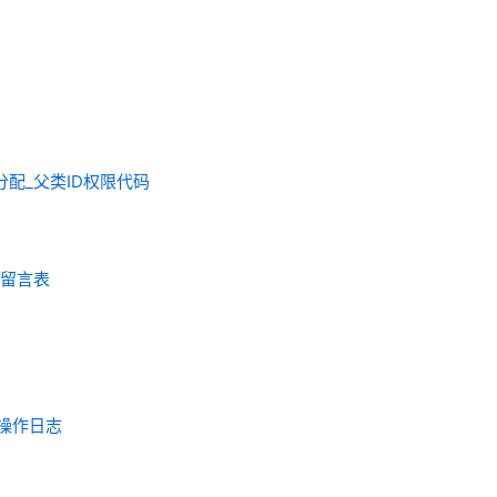
理权限分配_父类ID权限代码
理员留言表
推荐的操作日志