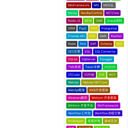
MiniFramework
MIS
MSSQL
MySql
NavBarControl
NETCore
Node.JS
NPM
OMS
Oracle资料
ORM
PaaS
POS
PostgreSql
Promise API
PSD
QMS
RedGet
Redis
RSA
SAP
Schema
SEO
SEO文章
SQL
SQLConnector
SQLite
SqlServer
Swagger
TMS系统
Token令牌
VS2022
VSCode
VS升级
VUE
WCF
WebApi
WebApi NETCore
WebApi框架
WEB开发框架
Windows服务
Winform 开发框架
Winform 开发平台
WinFramework
Workflow工作流
Workflow流程引擎
XtraReport
安装环境
版本区别