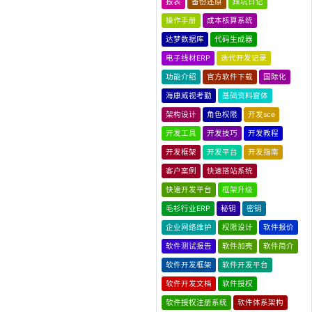
报表
备份还原
踩坑日记
操作手册
成本核算系统
达梦数据库
代码生成器
电子线材ERP
迭代开发记录
功能介绍
官方软件下载
国际化
海康威视考勤
基础资料窗体
架构设计
角色权限
开发sce
开发工具
开发技巧
开发教程
开发框架
开发平台
开发指南
客户案例
快速搭站系统
快速开发平台
框架升级
毛衫行业ERP
秘钥
密钥
企业网络维护
权限设计
软件报价
软件测试报告
软件加壳
软件简介
软件开发框架
软件开发平台
软件开发文档
软件授权
软件授权注册系统
软件体系架构