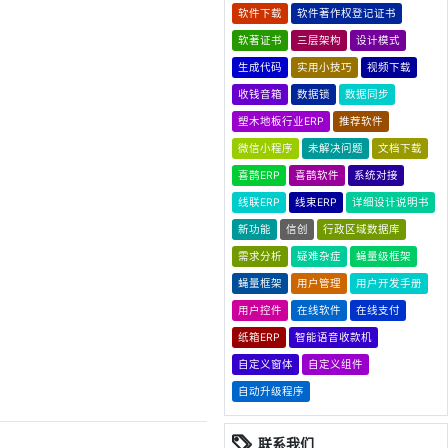
软件下载
软件著作权登记证书
软著证书
三层架构
设计模式
生成代码
实用小技巧
视频下载
收钱音箱
数据锁
数据同步
塑木地板行业ERP
推荐软件
微信小程序
未解决问题
文档下载
喜鹊ERP
喜鹊软件
系统对接
线联ERP
线束ERP
详细设计说明书
新功能
信创
行政区域数据库
需求分析
疑难杂症
蝇量级框架
蝇量框架
用户管理
用户开发手册
用户控件
在线软件
在线支付
纸箱ERP
智能语音收款机
自定义窗体
自定义组件
自动升级程序
联系我们