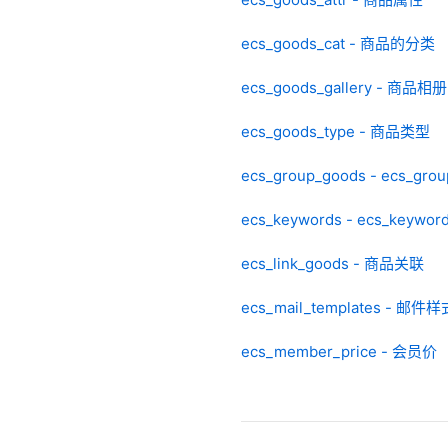
ecs_goods_cat - 商品的分类
ecs_goods_gallery - 商品相册
ecs_goods_type - 商品类型
ecs_group_goods - ecs_gro
ecs_keywords - ecs_keywor
ecs_link_goods - 商品关联
ecs_mail_templates - 邮件样
ecs_member_price - 会员价