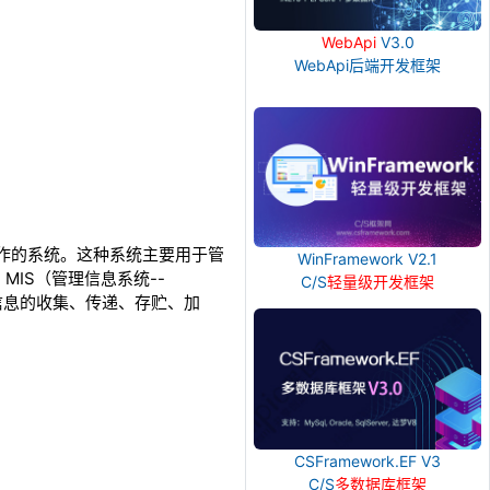
WebApi
V3.0
WebApi后端开发框架
常事务操作的系统。这种系统主要用于管
WinFramework V2.1
IS（管理信息系统--
C/S
轻量级开发框架
能进行信息的收集、传递、存贮、加
CSFramework.EF V3
C/S
多数据库框架