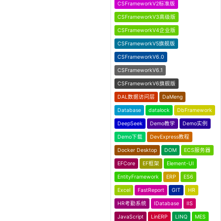
CSFrameworkV2标准版
CSFrameworkV3高级版
CSFrameworkV4企业版
CSFrameworkV5旗舰版
CSFrameworkV6.0
CSFrameworkV6.1
CSFrameworkV6旗舰版
DAL数据访问层
DaMeng
Database
datalock
DbFramework
DeepSeek
Demo教学
Demo实例
Demo下载
DevExpress教程
Docker Desktop
DOM
ECS服务器
EFCore
EF框架
Element-UI
EntityFramework
ERP
ES6
Excel
FastReport
GIT
HR
HR考勤系统
IDatabase
IIS
JavaScript
LinERP
LINQ
MES