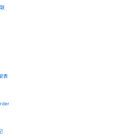
关联
下架表
rder
记