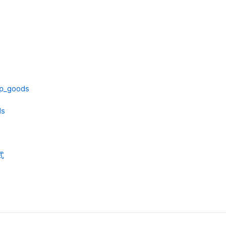
up_goods
ds
式