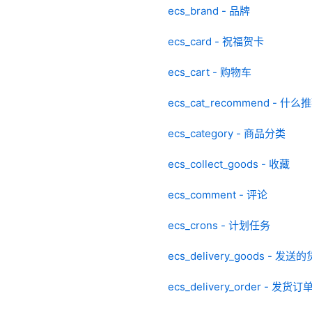
ecs_brand - 品牌
ecs_card - 祝福贺卡
ecs_cart - 购物车
ecs_cat_recommend - 什么
ecs_category - 商品分类
ecs_collect_goods - 收藏
ecs_comment - 评论
ecs_crons - 计划任务
ecs_delivery_goods - 发送
ecs_delivery_order - 发货订