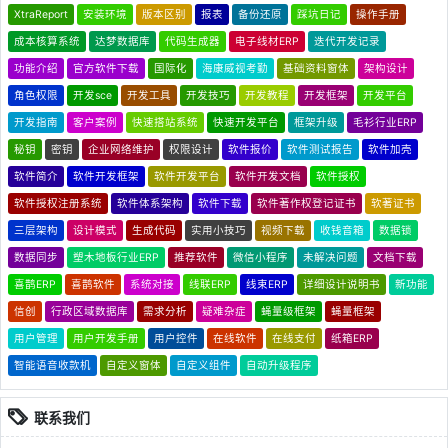
XtraReport
安装环境
版本区别
报表
备份还原
踩坑日记
操作手册
成本核算系统
达梦数据库
代码生成器
电子线材ERP
迭代开发记录
功能介绍
官方软件下载
国际化
海康威视考勤
基础资料窗体
架构设计
角色权限
开发sce
开发工具
开发技巧
开发教程
开发框架
开发平台
开发指南
客户案例
快速搭站系统
快速开发平台
框架升级
毛衫行业ERP
秘钥
密钥
企业网络维护
权限设计
软件报价
软件测试报告
软件加壳
软件简介
软件开发框架
软件开发平台
软件开发文档
软件授权
软件授权注册系统
软件体系架构
软件下载
软件著作权登记证书
软著证书
三层架构
设计模式
生成代码
实用小技巧
视频下载
收钱音箱
数据锁
数据同步
塑木地板行业ERP
推荐软件
微信小程序
未解决问题
文档下载
喜鹊ERP
喜鹊软件
系统对接
线联ERP
线束ERP
详细设计说明书
新功能
信创
行政区域数据库
需求分析
疑难杂症
蝇量级框架
蝇量框架
用户管理
用户开发手册
用户控件
在线软件
在线支付
纸箱ERP
智能语音收款机
自定义窗体
自定义组件
自动升级程序
联系我们