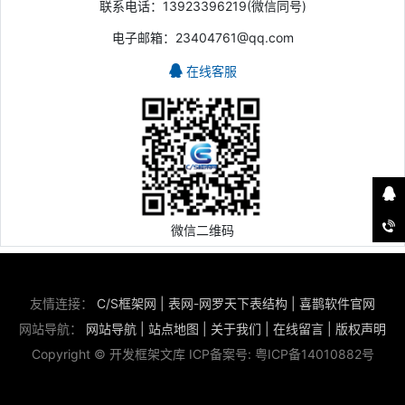
联系电话：13923396219(微信同号)
电子邮箱：23404761@qq.com
在线客服
微信二维码
友情连接：
C/S框架网
|
表网-网罗天下表结构
|
喜鹊软件官网
网站导航：
网站导航
|
站点地图
|
关于我们
|
在线留言
|
版权声明
Copyright © 开发框架文库 ICP备案号:
粤ICP备14010882号