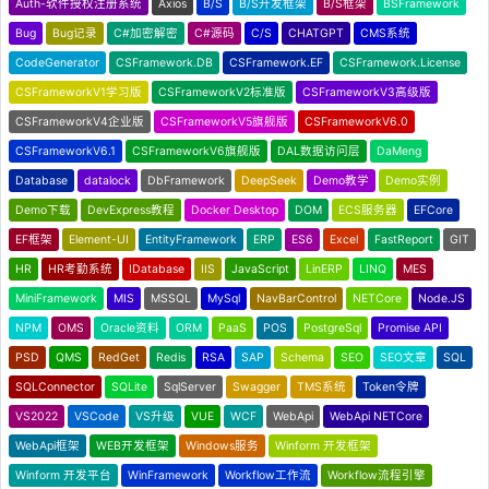
Auth-软件授权注册系统
Axios
B/S
B/S开发框架
B/S框架
BSFramework
Bug
Bug记录
C#加密解密
C#源码
C/S
CHATGPT
CMS系统
CodeGenerator
CSFramework.DB
CSFramework.EF
CSFramework.License
CSFrameworkV1学习版
CSFrameworkV2标准版
CSFrameworkV3高级版
CSFrameworkV4企业版
CSFrameworkV5旗舰版
CSFrameworkV6.0
CSFrameworkV6.1
CSFrameworkV6旗舰版
DAL数据访问层
DaMeng
Database
datalock
DbFramework
DeepSeek
Demo教学
Demo实例
Demo下载
DevExpress教程
Docker Desktop
DOM
ECS服务器
EFCore
EF框架
Element-UI
EntityFramework
ERP
ES6
Excel
FastReport
GIT
HR
HR考勤系统
IDatabase
IIS
JavaScript
LinERP
LINQ
MES
MiniFramework
MIS
MSSQL
MySql
NavBarControl
NETCore
Node.JS
NPM
OMS
Oracle资料
ORM
PaaS
POS
PostgreSql
Promise API
PSD
QMS
RedGet
Redis
RSA
SAP
Schema
SEO
SEO文章
SQL
SQLConnector
SQLite
SqlServer
Swagger
TMS系统
Token令牌
VS2022
VSCode
VS升级
VUE
WCF
WebApi
WebApi NETCore
WebApi框架
WEB开发框架
Windows服务
Winform 开发框架
Winform 开发平台
WinFramework
Workflow工作流
Workflow流程引擎