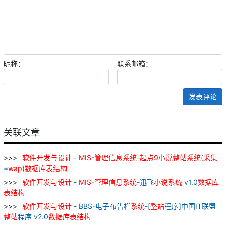
昵称：
联系邮箱：
发表评论
关联文章
软件
开发
与
设计
-
MIS
-
管理
信息
系统
-
起点
9
小说
整
站
系统
(
采集
+
wap
)
数据库
表
结构
软件
开发
与
设计
-
MIS
-
管理
信息
系统
-迅飞
小说
系统
v1.0
数据库
表
结构
软件
开发
与
设计
- BBS-电子布告栏
系统
-[
整
站
程序]中国IT联盟
整
站
程序 v2.0
数据库
表
结构