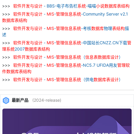
软件
开发
与
设计
- BBS-电子布告栏
系统
-喵喵
小说
数据库
表
结构
软件
开发
与
设计
-
MIS
-
管理
信息
系统
-Community Server v2.1
数据库
表
结构
软件
开发
与
设计
-
MIS
-
管理
信息
系统
-考核
数据库
物理
表
结构
描
述
软件
开发
与
设计
-
MIS
-
管理
信息
系统
-中国站长CNZZ.CN下载
管
理
系统
2007
数据库
表
结构
软件
开发
与
设计
-
MIS
-
管理
信息
系统
（
信息
表
数据库
设计
）
软件
开发
与
设计
-
MIS
-
管理
信息
系统
-NC5.7 UFIDA用友
管理
软
件
数据库
表
结构
软件
开发
与
设计
-
MIS
-
管理
信息
系统
（供电
数据库
表
设计
）
最新产品
(2024-release)