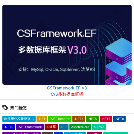
CSFramework.EF V3
C/S
多数据库框架
热门标签
软件著作权登记证书
.NET
.NET Reactor
.NET5
.NET6
.NET7
.NET8
.NET9
.NETFramework
AI编程
APP
AspNetCore
AuthV3