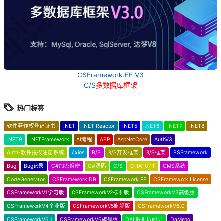
CSFramework.EF V3
C/S
多数据库框架
热门标签
软件著作权登记证书
.NET
.NET Reactor
.NET5
.NET6
.NET7
.NET8
.NET9
.NETFramework
AI编程
APP
AspNetCore
AuthV3
Auth-软件授权注册系统
Axios
B/S
B/S开发框架
B/S框架
BSFramework
Bug
Bug记录
C#加密解密
C#源码
C/S
CHATGPT
CMS系统
CodeGenerator
CSFramework.DB
CSFramework.EF
CSFramework.License
CSFrameworkV1学习版
CSFrameworkV2标准版
CSFrameworkV3高级版
CSFrameworkV4企业版
CSFrameworkV5旗舰版
CSFrameworkV6.0
CSFrameworkV6.1
CSFrameworkV6旗舰版
DAL数据访问层
DaMeng