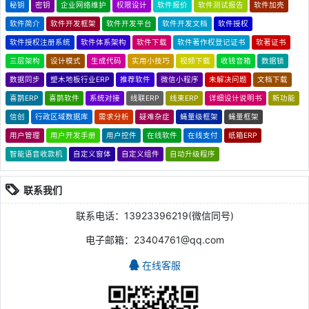
秘钥
密钥
企业网络维护
权限设计
软件报价
软件测试报告
软件加壳
软件简介
软件开发框架
软件开发平台
软件开发文档
软件授权
软件授权注册系统
软件体系架构
软件下载
软件著作权登记证书
软著证书
三层架构
设计模式
生成代码
实用小技巧
视频下载
收钱音箱
数据锁
数据同步
塑木地板行业ERP
推荐软件
微信小程序
未解决问题
文档下载
喜鹊ERP
喜鹊软件
系统对接
线联ERP
线束ERP
详细设计说明书
新功能
信创
行政区域数据库
需求分析
疑难杂症
蝇量级框架
蝇量框架
用户管理
用户开发手册
用户控件
在线软件
在线支付
纸箱ERP
智能语音收款机
自定义窗体
自定义组件
自动升级程序
联系我们
联系电话：13923396219(微信同号)
电子邮箱：23404761@qq.com
在线客服