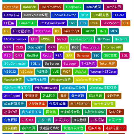
Database
datalock
DbFramework
DeepSeek
Demo教学
Demo实例
Demo下载
DevExpress教程
Docker Desktop
DOM
ECS服务器
EFCore
EF框架
Element-UI
EntityFramework
ERP
ES6
Excel
FastReport
GIT
HR
HR考勤系统
IDatabase
IIS
JavaScript
LinERP
LINQ
MES
MiniFramework
MIS
MSSQL
MySql
NavBarControl
NETCore
Node.JS
NPM
OMS
Oracle资料
ORM
PaaS
POS
PostgreSql
Promise API
PSD
QMS
RedGet
Redis
RSA
SAP
Schema
SEO
SEO文章
SQL
SQLConnector
SQLite
SqlServer
Swagger
TMS系统
Token令牌
VS2022
VSCode
VS升级
VUE
WCF
WebApi
WebApi NETCore
WebApi框架
WEB开发框架
Windows服务
Winform 开发框架
Winform 开发平台
WinFramework
Workflow工作流
Workflow流程引擎
XtraReport
安装环境
版本区别
报表
备份还原
踩坑日记
操作手册
成本核算系统
达梦数据库
代码生成器
电子线材ERP
迭代开发记录
功能介绍
官方软件下载
国际化
海康威视考勤
基础资料窗体
架构设计
角色权限
开发sce
开发工具
开发技巧
开发教程
开发框架
开发平台
开发指南
客户案例
快速搭站系统
快速开发平台
框架升级
毛衫行业ERP