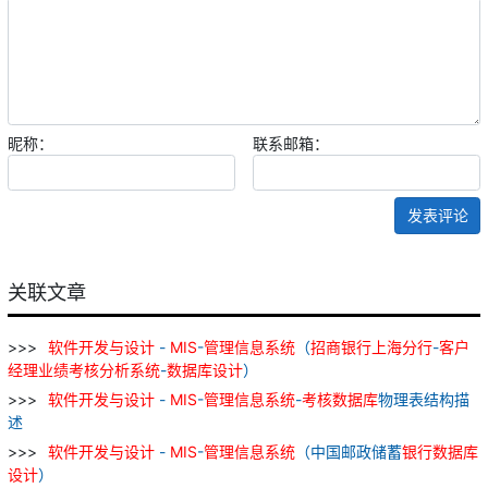
昵称：
联系邮箱：
发表评论
关联文章
软件
开发
与
设计
-
MIS
-
管理
信息
系统
（
招商
银行
上海
分行
-
客户
经理
业绩
考核
分析
系统
-
数据库
设计
）
软件
开发
与
设计
-
MIS
-
管理
信息
系统
-
考核
数据库
物理表结构描
述
软件
开发
与
设计
-
MIS
-
管理
信息
系统
（中国邮政储蓄
银行
数据库
设计
）