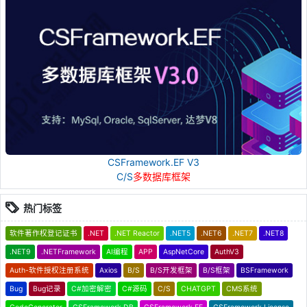
CSFramework.EF V3
C/S
多数据库框架
热门标签
软件著作权登记证书
.NET
.NET Reactor
.NET5
.NET6
.NET7
.NET8
.NET9
.NETFramework
AI编程
APP
AspNetCore
AuthV3
Auth-软件授权注册系统
Axios
B/S
B/S开发框架
B/S框架
BSFramework
Bug
Bug记录
C#加密解密
C#源码
C/S
CHATGPT
CMS系统