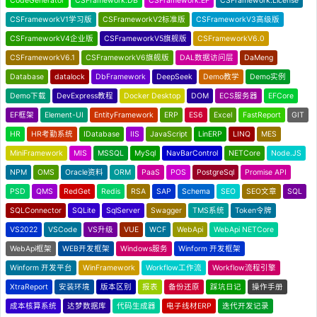
CodeGenerator
CSFramework.DB
CSFramework.EF
CSFramework.License
CSFrameworkV1学习版
CSFrameworkV2标准版
CSFrameworkV3高级版
CSFrameworkV4企业版
CSFrameworkV5旗舰版
CSFrameworkV6.0
CSFrameworkV6.1
CSFrameworkV6旗舰版
DAL数据访问层
DaMeng
Database
datalock
DbFramework
DeepSeek
Demo教学
Demo实例
Demo下载
DevExpress教程
Docker Desktop
DOM
ECS服务器
EFCore
EF框架
Element-UI
EntityFramework
ERP
ES6
Excel
FastReport
GIT
HR
HR考勤系统
IDatabase
IIS
JavaScript
LinERP
LINQ
MES
MiniFramework
MIS
MSSQL
MySql
NavBarControl
NETCore
Node.JS
NPM
OMS
Oracle资料
ORM
PaaS
POS
PostgreSql
Promise API
PSD
QMS
RedGet
Redis
RSA
SAP
Schema
SEO
SEO文章
SQL
SQLConnector
SQLite
SqlServer
Swagger
TMS系统
Token令牌
VS2022
VSCode
VS升级
VUE
WCF
WebApi
WebApi NETCore
WebApi框架
WEB开发框架
Windows服务
Winform 开发框架
Winform 开发平台
WinFramework
Workflow工作流
Workflow流程引擎
XtraReport
安装环境
版本区别
报表
备份还原
踩坑日记
操作手册
成本核算系统
达梦数据库
代码生成器
电子线材ERP
迭代开发记录