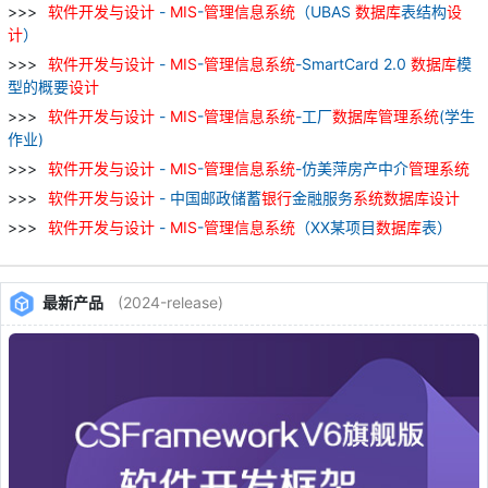
软件
开发
与
设计
-
MIS
-
管理
信息
系统
（UBAS
数据库
表结构
设
计
）
软件
开发
与
设计
-
MIS
-
管理
信息
系统
-SmartCard 2.0
数据库
模
型的概要
设计
软件
开发
与
设计
-
MIS
-
管理
信息
系统
-工厂
数据库
管理
系统
(学生
作业)
软件
开发
与
设计
-
MIS
-
管理
信息
系统
-仿美萍房产中介
管理
系统
软件
开发
与
设计
- 中国邮政储蓄
银行
金融服务
系统
数据库
设计
软件
开发
与
设计
-
MIS
-
管理
信息
系统
（XX某项目
数据库
表）
最新产品
(2024-release)