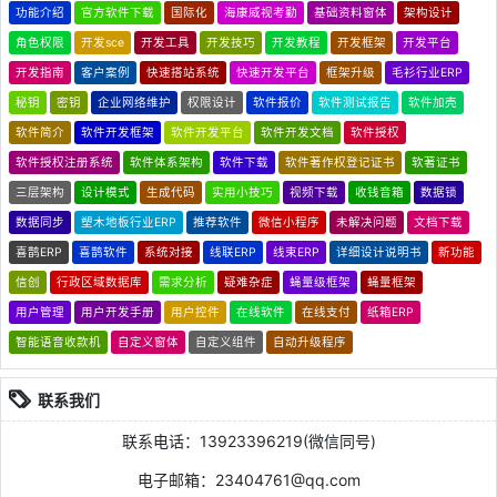
功能介绍
官方软件下载
国际化
海康威视考勤
基础资料窗体
架构设计
角色权限
开发sce
开发工具
开发技巧
开发教程
开发框架
开发平台
开发指南
客户案例
快速搭站系统
快速开发平台
框架升级
毛衫行业ERP
秘钥
密钥
企业网络维护
权限设计
软件报价
软件测试报告
软件加壳
软件简介
软件开发框架
软件开发平台
软件开发文档
软件授权
软件授权注册系统
软件体系架构
软件下载
软件著作权登记证书
软著证书
三层架构
设计模式
生成代码
实用小技巧
视频下载
收钱音箱
数据锁
数据同步
塑木地板行业ERP
推荐软件
微信小程序
未解决问题
文档下载
喜鹊ERP
喜鹊软件
系统对接
线联ERP
线束ERP
详细设计说明书
新功能
信创
行政区域数据库
需求分析
疑难杂症
蝇量级框架
蝇量框架
用户管理
用户开发手册
用户控件
在线软件
在线支付
纸箱ERP
智能语音收款机
自定义窗体
自定义组件
自动升级程序
联系我们
联系电话：13923396219(微信同号)
电子邮箱：23404761@qq.com