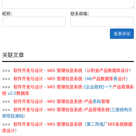
昵称：
联系邮箱：
发表评论
关联文章
软件
开发
与
设计
-
MIS
-
管理
信息
系统
（
公积金
产品
数据库
设计
）
软件
开发
与
设计
-
MIS
-
管理
信息
系统
（A6
产品
数据库
表
设计
）
软件
开发
与
设计
-
MIS
-
管理
信息
系统
-[企业政府]一个
产品
管理
系
统
v2.0
数据库
软件
开发
与
设计
-
MIS
-
管理
信息
系统
-
产品
条码
管理
软件
开发
与
设计
-
MIS
-
管理
信息
系统
-
产品
管理
系统
(三层结构示
例项目源码)
软件
开发
与
设计
-
MIS
-
管理
信息
系统
（第二热电厂
MIS
系统
数据
库
设计
）