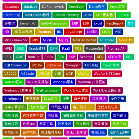
Database
datalock
DbFramework
DeepSeek
Demo教学
Demo实例
Demo下载
DevExpress教程
Docker Desktop
DOM
ECS服务器
EFCore
EF框架
Element-UI
EntityFramework
ERP
ES6
Excel
FastReport
GIT
HR
HR考勤系统
IDatabase
IIS
JavaScript
LinERP
LINQ
MES
MiniFramework
MIS
MSSQL
MySql
NavBarControl
NETCore
Node.JS
NPM
OMS
Oracle资料
ORM
PaaS
POS
PostgreSql
Promise API
PSD
QMS
RedGet
Redis
RSA
SAP
Schema
SEO
SEO文章
SQL
SQLConnector
SQLite
SqlServer
Swagger
TMS系统
Token令牌
VS2022
VSCode
VS升级
VUE
WCF
WebApi
WebApi NETCore
WebApi框架
WEB开发框架
Windows服务
Winform 开发框架
Winform 开发平台
WinFramework
Workflow工作流
Workflow流程引擎
XtraReport
安装环境
版本区别
报表
备份还原
踩坑日记
操作手册
成本核算系统
达梦数据库
代码生成器
电子线材ERP
迭代开发记录
功能介绍
官方软件下载
国际化
海康威视考勤
基础资料窗体
架构设计
角色权限
开发sce
开发工具
开发技巧
开发教程
开发框架
开发平台
开发指南
客户案例
快速搭站系统
快速开发平台
框架升级
毛衫行业ERP