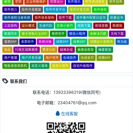
秘钥
密钥
企业网络维护
权限设计
软件报价
软件测试报告
软件加壳
软件简介
软件开发框架
软件开发平台
软件开发文档
软件授权
软件授权注册系统
软件体系架构
软件下载
软件著作权登记证书
软著证书
三层架构
设计模式
生成代码
实用小技巧
视频下载
收钱音箱
数据锁
数据同步
塑木地板行业ERP
推荐软件
微信小程序
未解决问题
文档下载
喜鹊ERP
喜鹊软件
系统对接
线联ERP
线束ERP
详细设计说明书
新功能
信创
行政区域数据库
需求分析
疑难杂症
蝇量级框架
蝇量框架
用户管理
用户开发手册
用户控件
在线软件
在线支付
纸箱ERP
智能语音收款机
自定义窗体
自定义组件
自动升级程序
联系我们
联系电话：13923396219(微信同号)
电子邮箱：23404761@qq.com
在线客服