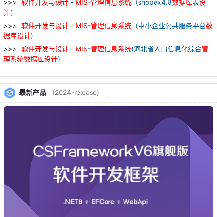
软件
开发
与
设计
-
MIS
-
管理
信息
系统
（shopex4.8
数据库
表
设
计
）
软件
开发
与
设计
-
MIS
-
管理
信息
系统
（中小企业公共服务平台
数
据库
设计
）
软件
开发
与
设计
-
MIS
-
管理
信息
系统
(河北省人口信息化综合
管
理
系统
数据库
设计
)
最新产品
(2024-release)