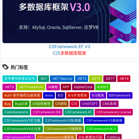
CSFramework.EF V3
C/S
多数据库框架
热门标签
软件著作权登记证书
.NET
.NET Reactor
.NET5
.NET6
.NET7
.NET8
.NET9
.NETFramework
AI编程
APP
AspNetCore
AuthV3
Auth-软件授权注册系统
Axios
B/S
B/S开发框架
B/S框架
BSFramework
Bug
Bug记录
C#加密解密
C#源码
C/S
CHATGPT
CMS系统
CodeGenerator
CSFramework.DB
CSFramework.EF
CSFramework.License
CSFrameworkV1学习版
CSFrameworkV2标准版
CSFrameworkV3高级版
CSFrameworkV4企业版
CSFrameworkV5旗舰版
CSFrameworkV6.0
CSFrameworkV6.1
CSFrameworkV6旗舰版
DAL数据访问层
DaMeng