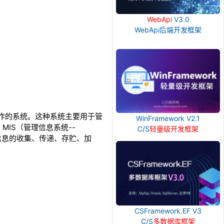
WebApi
V3.0
WebApi后端开发框架
常事务操作的系统。这种系统主要用于管
WinFramework V2.1
IS（管理信息系统--
C/S
轻量级开发框架
能进行信息的收集、传递、存贮、加
CSFramework.EF V3
C/S
多数据库框架