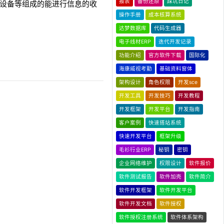
报表
备份还原
踩坑日记
其他外围设备等组成的能进行信息的收
操作手册
成本核算系统
达梦数据库
代码生成器
电子线材ERP
迭代开发记录
功能介绍
官方软件下载
国际化
海康威视考勤
基础资料窗体
架构设计
角色权限
开发sce
开发工具
开发技巧
开发教程
开发框架
开发平台
开发指南
客户案例
快速搭站系统
快速开发平台
框架升级
毛衫行业ERP
秘钥
密钥
企业网络维护
权限设计
软件报价
软件测试报告
软件加壳
软件简介
软件开发框架
软件开发平台
软件开发文档
软件授权
软件授权注册系统
软件体系架构