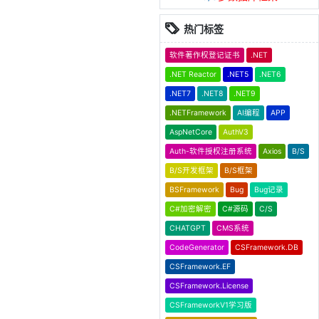
热门标签
软件著作权登记证书
.NET
.NET Reactor
.NET5
.NET6
.NET7
.NET8
.NET9
.NETFramework
AI编程
APP
AspNetCore
AuthV3
Auth-软件授权注册系统
Axios
B/S
B/S开发框架
B/S框架
BSFramework
Bug
Bug记录
C#加密解密
C#源码
C/S
CHATGPT
CMS系统
CodeGenerator
CSFramework.DB
CSFramework.EF
CSFramework.License
CSFrameworkV1学习版