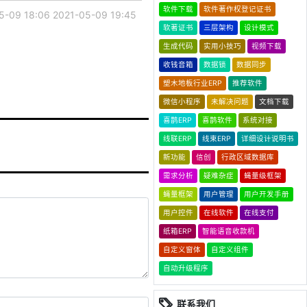
软件下载
软件著作权登记证书
5-09 18:06
2021-05-09 19:45
软著证书
三层架构
设计模式
生成代码
实用小技巧
视频下载
收钱音箱
数据锁
数据同步
塑木地板行业ERP
推荐软件
微信小程序
未解决问题
文档下载
喜鹊ERP
喜鹊软件
系统对接
线联ERP
线束ERP
详细设计说明书
新功能
信创
行政区域数据库
需求分析
疑难杂症
蝇量级框架
蝇量框架
用户管理
用户开发手册
用户控件
在线软件
在线支付
纸箱ERP
智能语音收款机
自定义窗体
自定义组件
自动升级程序
联系我们