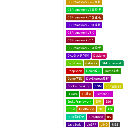
CSFrameworkV2标准版
CSFrameworkV3高级版
CSFrameworkV4企业版
CSFrameworkV5旗舰版
CSFrameworkV6.0
CSFrameworkV6.1
CSFrameworkV6旗舰版
DAL数据访问层
DaMeng
Database
datalock
DbFramework
DeepSeek
Demo教学
Demo实例
Demo下载
DevExpress教程
Docker Desktop
DOM
ECS服务器
EFCore
EF框架
Element-UI
EntityFramework
ERP
ES6
Excel
FastReport
GIT
HR
HR考勤系统
IDatabase
IIS
JavaScript
LinERP
LINQ
MES