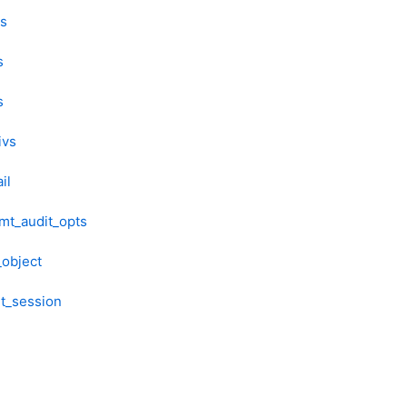
vs
s
s
ivs
il
mt_audit_opts
_object
it_session