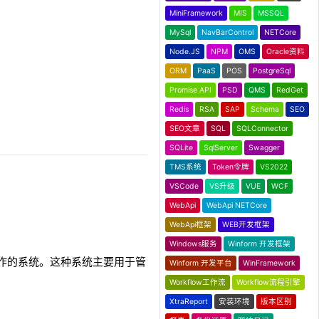
MiniFramework
MIS
MSSQL
MySql
NavBarControl
NETCore
Node.JS
NPM
OMS
Oracle资料
ORM
PaaS
POS
PostgreSql
Promise API
PSD
QMS
RedGet
Redis
RSA
SAP
Schema
SEO
SEO文章
SQL
SQLConnector
SQLite
SqlServer
Swagger
TMS系统
Token令牌
VS2022
VSCode
VS升级
VUE
WCF
WebApi
WebApi NETCore
WebApi框架
WEB开发框架
Windows服务
Winform 开发框架
常事务操作的系统。这种系统主要用于管
Winform 开发平台
WinFramework
。
Workflow工作流
Workflow流程引擎
XtraReport
安装环境
版本区别