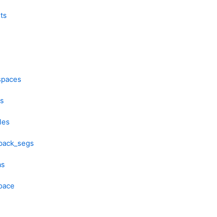
ts
spaces
es
les
lback_segs
as
pace