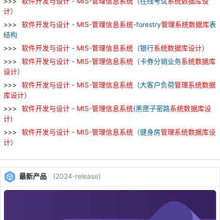
软件
开发
与
设计
-
MIS
-
管理
信息
系统
（在线考试
系统
数据库
设
计
）
软件
开发
与
设计
-
MIS
-
管理
信息
系统
-forestry
管理
系统
数据库
表
结构
软件
开发
与
设计
-
MIS
-
管理
信息
系统
（银行
系统
数据库
设计
）
软件
开发
与
设计
-
MIS
-
管理
信息
系统
（卡券分销业务
系统
数据库
设计
）
软件
开发
与
设计
-
MIS
-
管理
信息
系统
（大客户负荷
管理
系统
数据
库
设计
）
软件
开发
与
设计
-
MIS
-
管理
信息
系统
(黑匣子密路
系统
数据库
设
计
)
软件
开发
与
设计
-
MIS
-
管理
信息
系统
（健身房
管理
系统
数据库
设
计
）
最新产品
(2024-release)