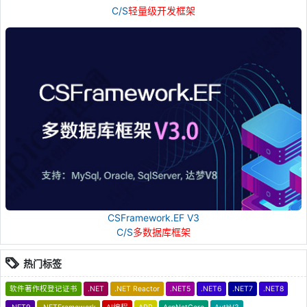
C/S
轻量级开发框架
CSFramework.EF V3
C/S
多数据库框架
热门标签
软件著作权登记证书
.NET
.NET Reactor
.NET5
.NET6
.NET7
.NET8