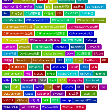
.NET9
.NETFramework
AI编程
APP
AspNetCore
AuthV3
Auth-软件授权注册系统
Axios
B/S
B/S开发框架
B/S框架
BSFramework
Bug
Bug记录
C#加密解密
C#源码
C/S
CHATGPT
CMS系统
CodeGenerator
CSFramework.DB
CSFramework.EF
CSFramework.License
CSFrameworkV1学习版
CSFrameworkV2标准版
CSFrameworkV3高级版
CSFrameworkV4企业版
CSFrameworkV5旗舰版
CSFrameworkV6.0
CSFrameworkV6.1
CSFrameworkV6旗舰版
DAL数据访问层
DaMeng
Database
datalock
DbFramework
DeepSeek
Demo教学
Demo实例
Demo下载
DevExpress教程
Docker Desktop
DOM
ECS服务器
EFCore
EF框架
Element-UI
EntityFramework
ERP
ES6
Excel
FastReport
GIT
HR
HR考勤系统
IDatabase
IIS
JavaScript
LinERP
LINQ
MES
MiniFramework
MIS
MSSQL
MySql
NavBarControl
NETCore
Node.JS
NPM
OMS
Oracle资料
ORM
PaaS
POS
PostgreSql
Promise API
PSD
QMS
RedGet
Redis
RSA
SAP
Schema
SEO
SEO文章
SQL
SQLConnector
SQLite
SqlServer
Swagger
TMS系统
Token令牌
VS2022
VSCode
VS升级
VUE
WCF
WebApi
WebApi NETCore
WebApi框架
WEB开发框架
Windows服务
Winform 开发框架