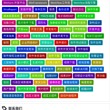
Winform 开发平台
WinFramework
Workflow工作流
Workflow流程引擎
XtraReport
安装环境
版本区别
报表
备份还原
踩坑日记
操作手册
成本核算系统
达梦数据库
代码生成器
电子线材ERP
迭代开发记录
功能介绍
官方软件下载
国际化
海康威视考勤
基础资料窗体
架构设计
角色权限
开发sce
开发工具
开发技巧
开发教程
开发框架
开发平台
开发指南
客户案例
快速搭站系统
快速开发平台
框架升级
毛衫行业ERP
秘钥
密钥
企业网络维护
权限设计
软件报价
软件测试报告
软件加壳
软件简介
软件开发框架
软件开发平台
软件开发文档
软件授权
软件授权注册系统
软件体系架构
软件下载
软件著作权登记证书
软著证书
三层架构
设计模式
生成代码
实用小技巧
视频下载
收钱音箱
数据锁
数据同步
塑木地板行业ERP
推荐软件
微信小程序
未解决问题
文档下载
喜鹊ERP
喜鹊软件
系统对接
线联ERP
线束ERP
详细设计说明书
新功能
信创
行政区域数据库
需求分析
疑难杂症
蝇量级框架
蝇量框架
用户管理
用户开发手册
用户控件
在线软件
在线支付
纸箱ERP
智能语音收款机
自定义窗体
自定义组件
自动升级程序
联系我们