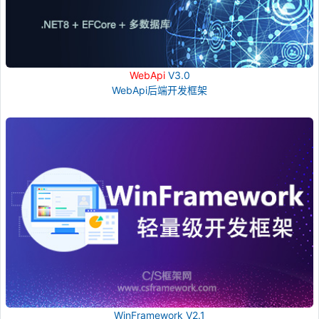
WebApi
V3.0
WebApi后端开发框架
WinFramework V2.1