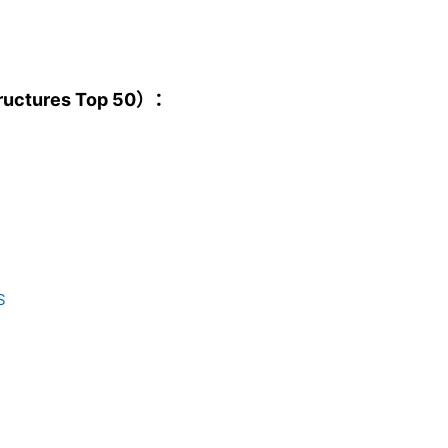
ctures Top 50）：
S