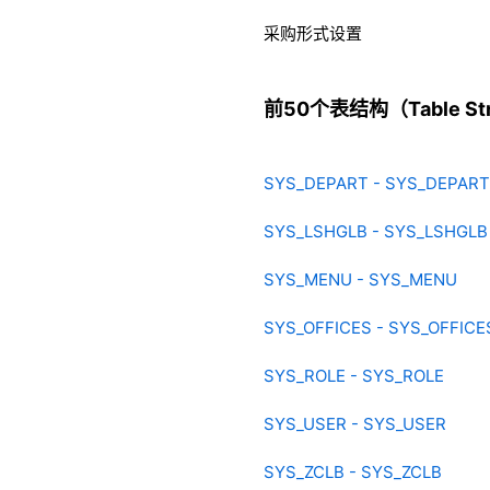
采购形式设置
前50个表结构（Table Stru
SYS_DEPART - SYS_DEPART
SYS_LSHGLB - SYS_LSHGLB
SYS_MENU - SYS_MENU
SYS_OFFICES - SYS_OFFICE
SYS_ROLE - SYS_ROLE
SYS_USER - SYS_USER
SYS_ZCLB - SYS_ZCLB