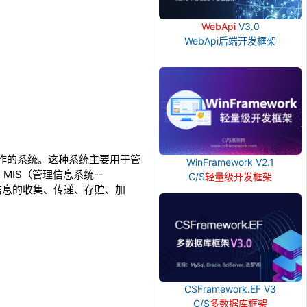
WebApi
V3.0
WebApi后端开发框架
常事务操作的系统。这种系统主要用于管
WinFramework V2.1
IS（管理信息系统--
C/S
轻量级开发框架
能进行信息的收集、传递、存贮、加
CSFramework.EF V3
C/S
多数据库框架