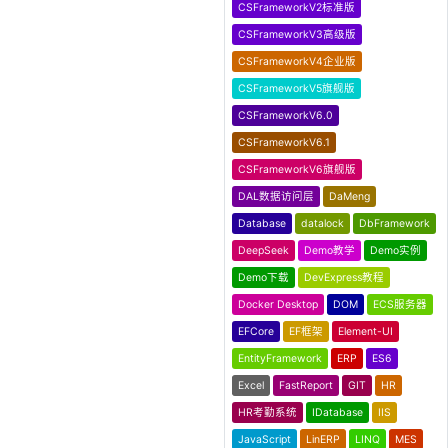
CSFrameworkV2标准版
CSFrameworkV3高级版
CSFrameworkV4企业版
CSFrameworkV5旗舰版
CSFrameworkV6.0
CSFrameworkV6.1
CSFrameworkV6旗舰版
DAL数据访问层
DaMeng
Database
datalock
DbFramework
DeepSeek
Demo教学
Demo实例
Demo下载
DevExpress教程
Docker Desktop
DOM
ECS服务器
EFCore
EF框架
Element-UI
EntityFramework
ERP
ES6
Excel
FastReport
GIT
HR
HR考勤系统
IDatabase
IIS
JavaScript
LinERP
LINQ
MES