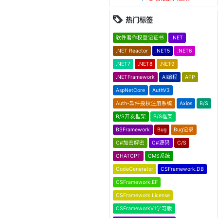
热门标签
软件著作权登记证书
.NET
.NET Reactor
.NET5
.NET6
.NET7
.NET8
.NET9
.NETFramework
AI编程
APP
AspNetCore
AuthV3
Auth-软件授权注册系统
Axios
B/S
B/S开发框架
B/S框架
BSFramework
Bug
Bug记录
C#加密解密
C#源码
C/S
CHATGPT
CMS系统
CodeGenerator
CSFramework.DB
CSFramework.EF
CSFramework.License
CSFrameworkV1学习版