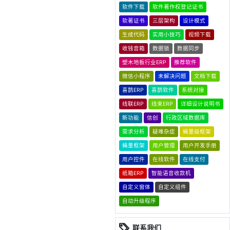
软件下载
软件著作权登记证书
软著证书
三层架构
设计模式
生成代码
实用小技巧
视频下载
收钱音箱
数据锁
数据同步
塑木地板行业ERP
推荐软件
微信小程序
未解决问题
文档下载
喜鹊ERP
喜鹊软件
系统对接
线联ERP
线束ERP
详细设计说明书
新功能
信创
行政区域数据库
需求分析
疑难杂症
蝇量级框架
蝇量框架
用户管理
用户开发手册
用户控件
在线软件
在线支付
纸箱ERP
智能语音收款机
自定义窗体
自定义组件
自动升级程序
联系我们