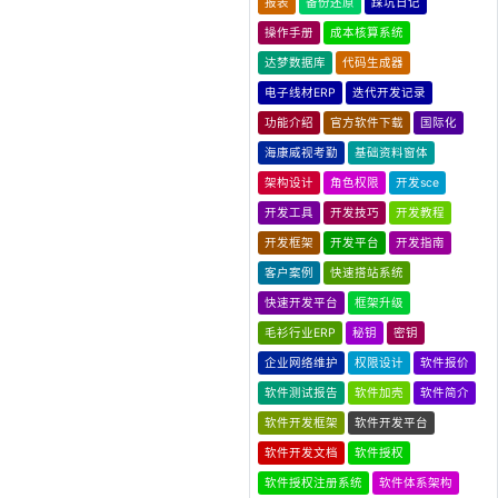
报表
备份还原
踩坑日记
操作手册
成本核算系统
达梦数据库
代码生成器
电子线材ERP
迭代开发记录
功能介绍
官方软件下载
国际化
海康威视考勤
基础资料窗体
架构设计
角色权限
开发sce
开发工具
开发技巧
开发教程
开发框架
开发平台
开发指南
客户案例
快速搭站系统
快速开发平台
框架升级
毛衫行业ERP
秘钥
密钥
企业网络维护
权限设计
软件报价
软件测试报告
软件加壳
软件简介
软件开发框架
软件开发平台
软件开发文档
软件授权
软件授权注册系统
软件体系架构