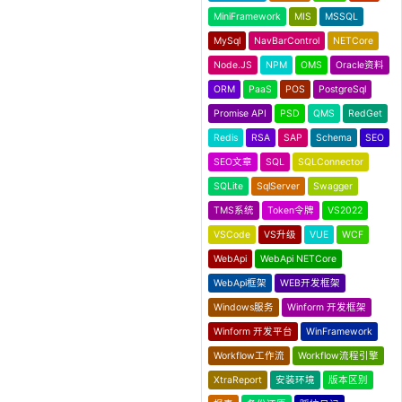
MiniFramework
MIS
MSSQL
MySql
NavBarControl
NETCore
Node.JS
NPM
OMS
Oracle资料
ORM
PaaS
POS
PostgreSql
Promise API
PSD
QMS
RedGet
Redis
RSA
SAP
Schema
SEO
SEO文章
SQL
SQLConnector
SQLite
SqlServer
Swagger
TMS系统
Token令牌
VS2022
VSCode
VS升级
VUE
WCF
WebApi
WebApi NETCore
WebApi框架
WEB开发框架
Windows服务
Winform 开发框架
Winform 开发平台
WinFramework
Workflow工作流
Workflow流程引擎
XtraReport
安装环境
版本区别