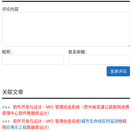
评论内容
昵称：
联系邮箱：
发表评论
关联文章
软件
开发
与
设计
-
MIS
-
管理
信息
系统
（
贵州省
高速公路
联网
收费
管理
中心
软件
数据库
设计
）
软件
开发
与
设计
-
MIS
-
管理
信息
系统
(城市生命线实时监测物
联
网
应用示工程
数据库
设计
)