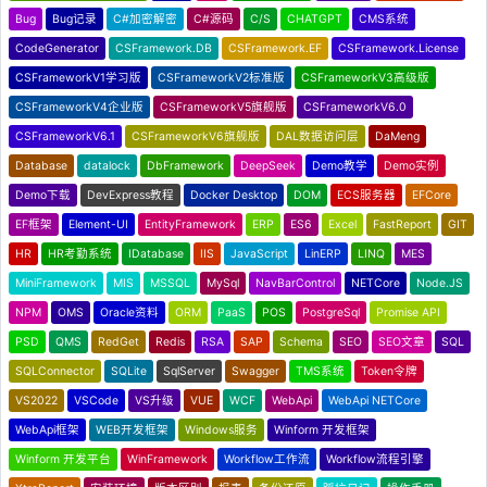
Bug
Bug记录
C#加密解密
C#源码
C/S
CHATGPT
CMS系统
CodeGenerator
CSFramework.DB
CSFramework.EF
CSFramework.License
CSFrameworkV1学习版
CSFrameworkV2标准版
CSFrameworkV3高级版
CSFrameworkV4企业版
CSFrameworkV5旗舰版
CSFrameworkV6.0
CSFrameworkV6.1
CSFrameworkV6旗舰版
DAL数据访问层
DaMeng
Database
datalock
DbFramework
DeepSeek
Demo教学
Demo实例
Demo下载
DevExpress教程
Docker Desktop
DOM
ECS服务器
EFCore
EF框架
Element-UI
EntityFramework
ERP
ES6
Excel
FastReport
GIT
HR
HR考勤系统
IDatabase
IIS
JavaScript
LinERP
LINQ
MES
MiniFramework
MIS
MSSQL
MySql
NavBarControl
NETCore
Node.JS
NPM
OMS
Oracle资料
ORM
PaaS
POS
PostgreSql
Promise API
PSD
QMS
RedGet
Redis
RSA
SAP
Schema
SEO
SEO文章
SQL
SQLConnector
SQLite
SqlServer
Swagger
TMS系统
Token令牌
VS2022
VSCode
VS升级
VUE
WCF
WebApi
WebApi NETCore
WebApi框架
WEB开发框架
Windows服务
Winform 开发框架
Winform 开发平台
WinFramework
Workflow工作流
Workflow流程引擎