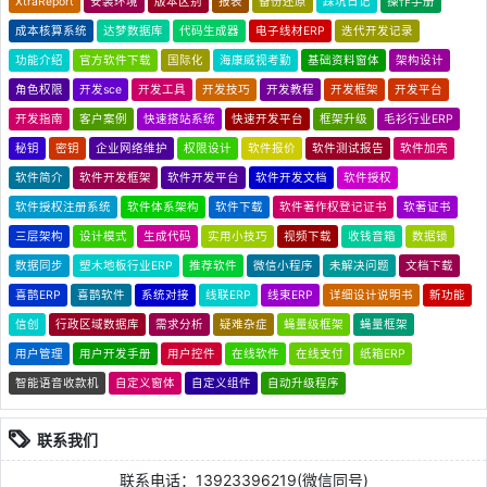
XtraReport
安装环境
版本区别
报表
备份还原
踩坑日记
操作手册
成本核算系统
达梦数据库
代码生成器
电子线材ERP
迭代开发记录
功能介绍
官方软件下载
国际化
海康威视考勤
基础资料窗体
架构设计
角色权限
开发sce
开发工具
开发技巧
开发教程
开发框架
开发平台
开发指南
客户案例
快速搭站系统
快速开发平台
框架升级
毛衫行业ERP
秘钥
密钥
企业网络维护
权限设计
软件报价
软件测试报告
软件加壳
软件简介
软件开发框架
软件开发平台
软件开发文档
软件授权
软件授权注册系统
软件体系架构
软件下载
软件著作权登记证书
软著证书
三层架构
设计模式
生成代码
实用小技巧
视频下载
收钱音箱
数据锁
数据同步
塑木地板行业ERP
推荐软件
微信小程序
未解决问题
文档下载
喜鹊ERP
喜鹊软件
系统对接
线联ERP
线束ERP
详细设计说明书
新功能
信创
行政区域数据库
需求分析
疑难杂症
蝇量级框架
蝇量框架
用户管理
用户开发手册
用户控件
在线软件
在线支付
纸箱ERP
智能语音收款机
自定义窗体
自定义组件
自动升级程序
联系我们
联系电话：13923396219(微信同号)