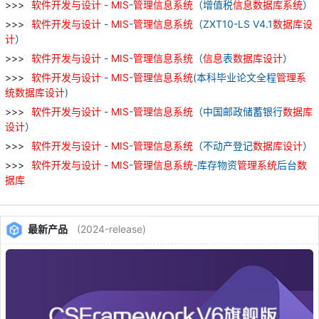
软件
开发
与
设计
-
MIS
-
管理
信息
系统
（增值税
信息
数据库
系统
）
软件
开发
与
设计
-
MIS
-
管理
信息
系统
（ZXT10-LS V4.1
数据库
设
计
）
软件
开发
与
设计
-
MIS
-
管理
信息
系统
（
信息
表
数据库
设计
）
软件
开发
与
设计
-
MIS
-
管理
信息
系统
(本科毕业论文全程
管理
系
统
数据库
设计
)
软件
开发
与
设计
-
MIS
-
管理
信息
系统
（中国邮政储蓄银行
数据库
设计
）
软件
开发
与
设计
-
MIS
-
管理
信息
系统
（不动产登记
数据库
设计
）
软件
开发
与
设计
-
MIS
-
管理
信息
系统
-库存物资
管理
系统
后台
数
据库
最新产品
(2024-release)