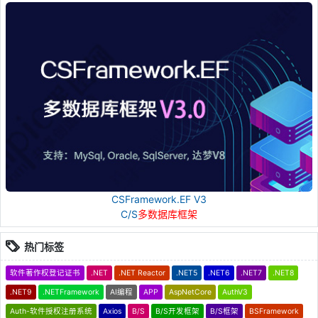
CSFramework.EF V3
C/S
多数据库框架
热门标签
软件著作权登记证书
.NET
.NET Reactor
.NET5
.NET6
.NET7
.NET8
.NET9
.NETFramework
AI编程
APP
AspNetCore
AuthV3
Auth-软件授权注册系统
Axios
B/S
B/S开发框架
B/S框架
BSFramework