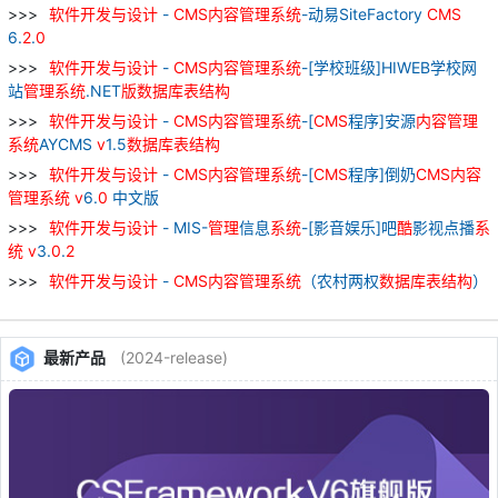
软件
开发
与
设计
-
CMS
内容
管理
系统
-动易SiteFactory
CMS
6.
2
.
0
软件
开发
与
设计
-
CMS
内容
管理
系统
-[学校班级]HIWEB学校网
站
管理
系统
.NET
版
数据库
表
结构
软件
开发
与
设计
-
CMS
内容
管理
系统
-[
CMS
程序]安源
内容
管理
系统
AYCMS
v
1.5
数据库
表
结构
软件
开发
与
设计
-
CMS
内容
管理
系统
-[
CMS
程序]倒奶
CMS
内容
管理
系统
v
6.
0
中文版
软件
开发
与
设计
- MIS-
管理
信息
系统
-[影音娱乐]吧
酷
影视点播
系
统
v
3.
0
.
2
软件
开发
与
设计
-
CMS
内容
管理
系统
（农村两权
数据库
表
结构
）
最新产品
(2024-release)