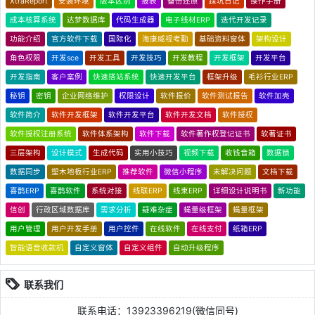
XtraReport
安装环境
版本区别
报表
备份还原
踩坑日记
操作手册
成本核算系统
达梦数据库
代码生成器
电子线材ERP
迭代开发记录
功能介绍
官方软件下载
国际化
海康威视考勤
基础资料窗体
架构设计
角色权限
开发sce
开发工具
开发技巧
开发教程
开发框架
开发平台
开发指南
客户案例
快速搭站系统
快速开发平台
框架升级
毛衫行业ERP
秘钥
密钥
企业网络维护
权限设计
软件报价
软件测试报告
软件加壳
软件简介
软件开发框架
软件开发平台
软件开发文档
软件授权
软件授权注册系统
软件体系架构
软件下载
软件著作权登记证书
软著证书
三层架构
设计模式
生成代码
实用小技巧
视频下载
收钱音箱
数据锁
数据同步
塑木地板行业ERP
推荐软件
微信小程序
未解决问题
文档下载
喜鹊ERP
喜鹊软件
系统对接
线联ERP
线束ERP
详细设计说明书
新功能
信创
行政区域数据库
需求分析
疑难杂症
蝇量级框架
蝇量框架
用户管理
用户开发手册
用户控件
在线软件
在线支付
纸箱ERP
智能语音收款机
自定义窗体
自定义组件
自动升级程序
联系我们
联系电话：13923396219(微信同号)