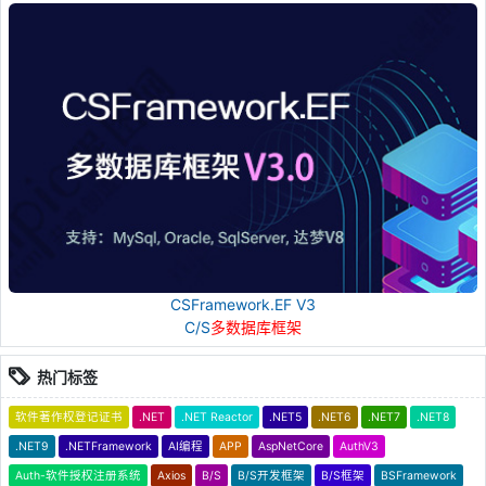
CSFramework.EF V3
C/S
多数据库框架
热门标签
软件著作权登记证书
.NET
.NET Reactor
.NET5
.NET6
.NET7
.NET8
.NET9
.NETFramework
AI编程
APP
AspNetCore
AuthV3
Auth-软件授权注册系统
Axios
B/S
B/S开发框架
B/S框架
BSFramework