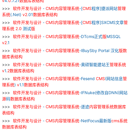
v
4.
0
.7.21
数据库
表
结构
软件
开发
与
设计
-
CMS
内容
管理
系统
-[
CMS
程序]捷派网站
管理
系统
(.Net)
v
2
.01
数据库
表
结构
软件
开发
与
设计
-
CMS
内容
管理
系统
-[
CMS
程序]SXCMS文章
管
理
系统
2
.
0
测试
版
软件
开发
与
设计
-
CMS
内容
管理
系统
-DTcms正式
版
MSSQL
v
2
.1
软件
开发
与
设计
-
CMS
内容
管理
系统
-IBuySby Portal 汉化
版
数
据库
表
结构
软件
开发
与
设计
-
CMS
内容
管理
系统
-奥硕智能建站王
管理
系统
v
1.
2
数据库
表
结构
软件
开发
与
设计
-
CMS
内容
管理
系统
-Fesend
CMS
(网站信息
管
理
系统
)
v
1.1
数据库
表
结构
软件
开发
与
设计
-
CMS
内容
管理
系统
-IFNuke(修改自DNN)网站
源
码
数据库
表
结构
软件
开发
与
设计
-
CMS
内容
管理
系统
-逐迹
内容
管理
系统
数据库
表
结构
软件
开发
与
设计
-
CMS
内容
管理
系统
-NetFocus最新版
cms
系统
数据库
表
结构