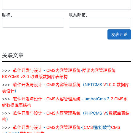
昵称：
联系邮箱：
发表评论
关联文章
软件
开发
与
设计
-
CMS
内容
管理
系统
-
酷
源
内容
管理
系统
KKYCMS
v
2
.
0
改进
版
数据库
表
结构
软件
开发
与
设计
-
CMS
内容
管理
系统
（NETCMS
V
1.
0
.
0
数据库
表
设计
）
软件
开发
与
设计
-
CMS
内容
管理
系统
-JumbotCms 3.
2
CMS
系
统
数据库
表
结构
软件
开发
与
设计
-
CMS
内容
管理
系统
（PHPCMS
V
9
数据库
表
结
构
）
软件
开发
与
设计
-
CMS
内容
管理
系统
-[
CMS
程序]破竹
CMS