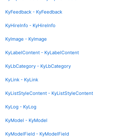
KyFeedback - KyFeedback
KyHireInfo - KyHireInfo
KyImage - KyImage
KyLabelContent - KyLabelContent
KyLbCategory - KyLbCategory
KyLink - KyLink
KyListStyleContent - KyListStyleContent
KyLog - KyLog
KyModel - KyModel
KyModelField - KyModelField