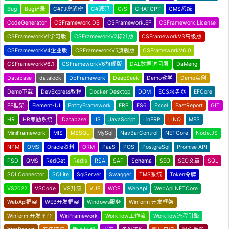
Bug
Bug记录
C#加密解密
C#源码
C/S
CHATGPT
CMS系统
CodeGenerator
CSFramework.DB
CSFramework.EF
CSFramework.License
CSFrameworkV1学习版
CSFrameworkV2标准版
CSFrameworkV3高级版
CSFrameworkV4企业版
CSFrameworkV5旗舰版
CSFrameworkV6.0
CSFrameworkV6.1
CSFrameworkV6旗舰版
DAL数据访问层
DaMeng
Database
datalock
DbFramework
DeepSeek
Demo教学
Demo实例
Demo下载
DevExpress教程
Docker Desktop
DOM
ECS服务器
EFCore
EF框架
Element-UI
EntityFramework
ERP
ES6
Excel
FastReport
GIT
HR
HR考勤系统
IDatabase
IIS
JavaScript
LinERP
LINQ
MES
MiniFramework
MIS
MSSQL
MySql
NavBarControl
NETCore
Node.JS
NPM
OMS
Oracle资料
ORM
PaaS
POS
PostgreSql
Promise API
PSD
QMS
RedGet
Redis
RSA
SAP
Schema
SEO
SEO文章
SQL
SQLConnector
SQLite
SqlServer
Swagger
TMS系统
Token令牌
VS2022
VSCode
VS升级
VUE
WCF
WebApi
WebApi NETCore
WebApi框架
WEB开发框架
Windows服务
Winform 开发框架
Winform 开发平台
WinFramework
Workflow工作流
Workflow流程引擎