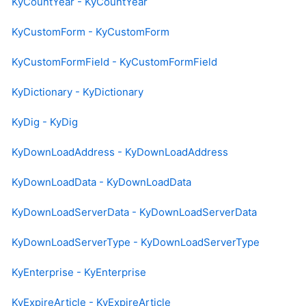
KyCountYear - KyCountYear
KyCustomForm - KyCustomForm
KyCustomFormField - KyCustomFormField
KyDictionary - KyDictionary
KyDig - KyDig
KyDownLoadAddress - KyDownLoadAddress
KyDownLoadData - KyDownLoadData
KyDownLoadServerData - KyDownLoadServerData
KyDownLoadServerType - KyDownLoadServerType
KyEnterprise - KyEnterprise
KyExpireArticle - KyExpireArticle