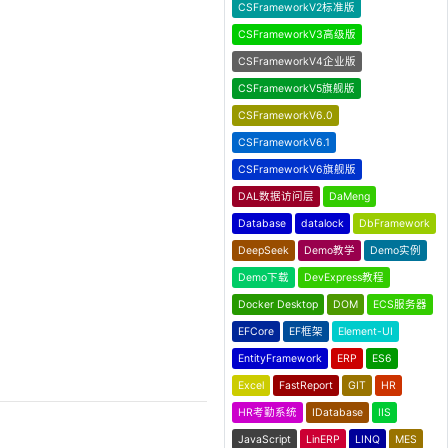
CSFrameworkV2标准版
CSFrameworkV3高级版
CSFrameworkV4企业版
CSFrameworkV5旗舰版
CSFrameworkV6.0
CSFrameworkV6.1
CSFrameworkV6旗舰版
DAL数据访问层
DaMeng
Database
datalock
DbFramework
DeepSeek
Demo教学
Demo实例
Demo下载
DevExpress教程
Docker Desktop
DOM
ECS服务器
EFCore
EF框架
Element-UI
EntityFramework
ERP
ES6
Excel
FastReport
GIT
HR
HR考勤系统
IDatabase
IIS
JavaScript
LinERP
LINQ
MES