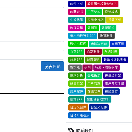
软件下载
软件著作权登记证书
软著证书
三层架构
设计模式
生成代码
实用小技巧
视频下载
收钱音箱
数据锁
数据同步
塑木地板行业ERP
推荐软件
微信小程序
未解决问题
文档下载
喜鹊ERP
喜鹊软件
系统对接
线联ERP
线束ERP
详细设计说明书
发表评论
新功能
信创
行政区域数据库
需求分析
疑难杂症
蝇量级框架
蝇量框架
用户管理
用户开发手册
用户控件
在线软件
在线支付
纸箱ERP
智能语音收款机
自定义窗体
自定义组件
自动升级程序
联系我们