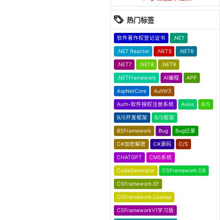
热门标签
软件著作权登记证书
.NET
.NET Reactor
.NET5
.NET6
.NET7
.NET8
.NET9
.NETFramework
AI编程
APP
AspNetCore
AuthV3
Auth-软件授权注册系统
Axios
B/S
B/S开发框架
B/S框架
BSFramework
Bug
Bug记录
C#加密解密
C#源码
C/S
CHATGPT
CMS系统
CodeGenerator
CSFramework.DB
CSFramework.EF
CSFramework.License
CSFrameworkV1学习版