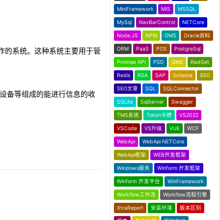
MiniFramework
MIS
MSSQL
MySql
NavBarControl
NETCore
Node.JS
NPM
OMS
Oracle资料
ORM
PaaS
POS
PostgreSql
常事务操作的系统。这种系统主要用于管
。
Promise API
PSD
QMS
RedGet
Redis
RSA
SAP
Schema
SEO
SEO文章
SQL
SQLConnector
其他外围设备等组成的能进行信息的收
SQLite
SqlServer
Swagger
TMS系统
Token令牌
VS2022
VSCode
VS升级
VUE
WCF
WebApi
WebApi NETCore
WebApi框架
WEB开发框架
Windows服务
Winform 开发框架
Winform 开发平台
WinFramework
Workflow工作流
Workflow流程引擎
XtraReport
安装环境
版本区别