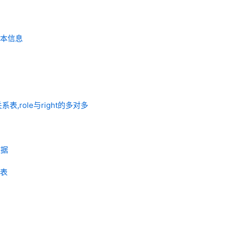
人基本信息
系表,role与right的多对多
数据
应表