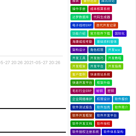
报表
备份还原
踩坑日记
操作手册
成本核算系统
达梦数据库
代码生成器
电子线材ERP
迭代开发记录
功能介绍
官方软件下载
国际化
海康威视考勤
基础资料窗体
架构设计
角色权限
开发sce
开发工具
开发技巧
开发教程
5-27 20:26
2021-05-27 20:26
开发框架
开发平台
开发指南
客户案例
快速搭站系统
快速开发平台
框架升级
毛衫行业ERP
秘钥
密钥
企业网络维护
权限设计
软件报价
软件测试报告
软件加壳
软件简介
软件开发框架
软件开发平台
软件开发文档
软件授权
软件授权注册系统
软件体系架构