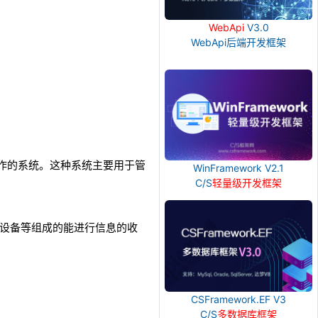
WebApi
V3.0
WebApi后端开发框架
常事务操作的系统。这种系统主要用于管
WinFramework V2.1
。
C/S
轻量级开发框架
其他外围设备等组成的能进行信息的收
CSFramework.EF V3
C/S
多数据库框架