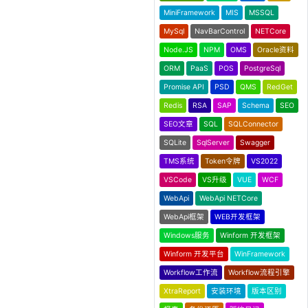
MiniFramework
MIS
MSSQL
MySql
NavBarControl
NETCore
Node.JS
NPM
OMS
Oracle资料
ORM
PaaS
POS
PostgreSql
Promise API
PSD
QMS
RedGet
Redis
RSA
SAP
Schema
SEO
SEO文章
SQL
SQLConnector
SQLite
SqlServer
Swagger
TMS系统
Token令牌
VS2022
VSCode
VS升级
VUE
WCF
WebApi
WebApi NETCore
WebApi框架
WEB开发框架
Windows服务
Winform 开发框架
Winform 开发平台
WinFramework
Workflow工作流
Workflow流程引擎
XtraReport
安装环境
版本区别