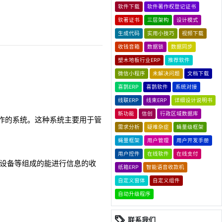
软件下载
软件著作权登记证书
软著证书
三层架构
设计模式
生成代码
实用小技巧
视频下载
收钱音箱
数据锁
数据同步
塑木地板行业ERP
推荐软件
微信小程序
未解决问题
文档下载
喜鹊ERP
喜鹊软件
系统对接
线联ERP
线束ERP
详细设计说明书
新功能
信创
行政区域数据库
常事务操作的系统。这种系统主要用于管
需求分析
疑难杂症
蝇量级框架
。
蝇量框架
用户管理
用户开发手册
用户控件
在线软件
在线支付
其他外围设备等组成的能进行信息的收
纸箱ERP
智能语音收款机
自定义窗体
自定义组件
自动升级程序
联系我们