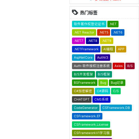
热门标签
软件著作权登记证书
.NET
.NET Reactor
.NET5
.NET6
.NET7
.NET8
.NET9
.NETFramework
AI编程
APP
AspNetCore
AuthV3
Auth-软件授权注册系统
Axios
B/S
B/S开发框架
B/S框架
BSFramework
Bug
Bug记录
C#加密解密
C#源码
C/S
CHATGPT
CMS系统
CodeGenerator
CSFramework.DB
CSFramework.EF
CSFramework.License
CSFrameworkV1学习版