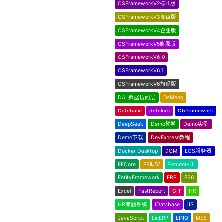
CSFrameworkV2标准版
CSFrameworkV3高级版
CSFrameworkV4企业版
CSFrameworkV5旗舰版
CSFrameworkV6.0
CSFrameworkV6.1
CSFrameworkV6旗舰版
DAL数据访问层
DaMeng
Database
datalock
DbFramework
DeepSeek
Demo教学
Demo实例
Demo下载
DevExpress教程
Docker Desktop
DOM
ECS服务器
EFCore
EF框架
Element-UI
EntityFramework
ERP
ES6
Excel
FastReport
GIT
HR
HR考勤系统
IDatabase
IIS
JavaScript
LinERP
LINQ
MES