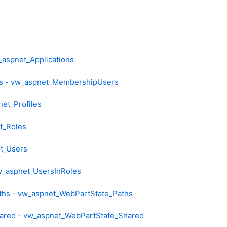
_aspnet_Applications
s - vw_aspnet_MembershipUsers
net_Profiles
t_Roles
t_Users
w_aspnet_UsersInRoles
hs - vw_aspnet_WebPartState_Paths
ared - vw_aspnet_WebPartState_Shared