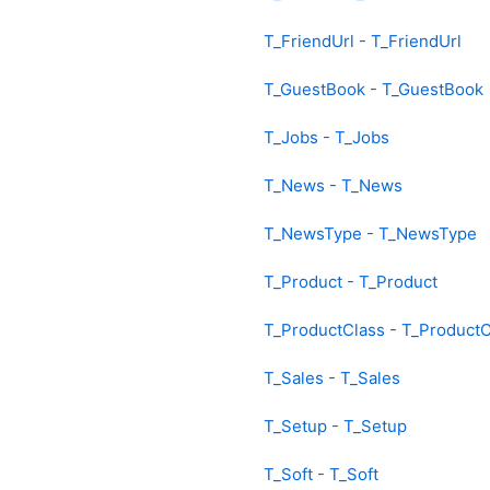
T_FriendUrl - T_FriendUrl
T_GuestBook - T_GuestBook
T_Jobs - T_Jobs
T_News - T_News
T_NewsType - T_NewsType
T_Product - T_Product
T_ProductClass - T_ProductC
T_Sales - T_Sales
T_Setup - T_Setup
T_Soft - T_Soft