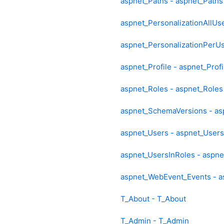
aspnet_Paths - aspnet_Paths
aspnet_PersonalizationAllUse
aspnet_PersonalizationPerUs
aspnet_Profile - aspnet_Profi
aspnet_Roles - aspnet_Roles
aspnet_SchemaVersions - a
aspnet_Users - aspnet_Users
aspnet_UsersInRoles - aspne
aspnet_WebEvent_Events - 
T_About - T_About
T_Admin - T_Admin