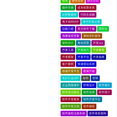
报表
备份还原
踩坑日记
操作手册
成本核算系统
达梦数据库
代码生成器
电子线材ERP
迭代开发记录
功能介绍
官方软件下载
国际化
海康威视考勤
基础资料窗体
架构设计
角色权限
开发sce
开发工具
开发技巧
开发教程
开发框架
开发平台
开发指南
客户案例
快速搭站系统
快速开发平台
框架升级
毛衫行业ERP
秘钥
密钥
企业网络维护
权限设计
软件报价
软件测试报告
软件加壳
软件简介
软件开发框架
软件开发平台
软件开发文档
软件授权
软件授权注册系统
软件体系架构