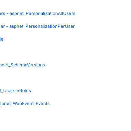
rs - aspnet_PersonalizationAllUsers
er - aspnet_PersonalizationPerUser
le
spnet_SchemaVersions
t_UsersInRoles
aspnet_WebEvent_Events