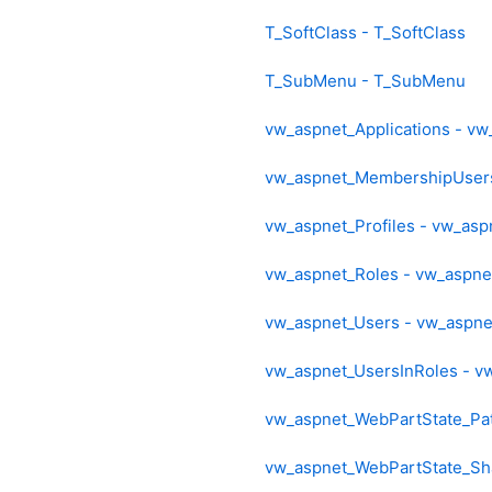
T_SoftClass - T_SoftClass
T_SubMenu - T_SubMenu
vw_aspnet_Applications - vw
vw_aspnet_MembershipUser
vw_aspnet_Profiles - vw_asp
vw_aspnet_Roles - vw_aspne
vw_aspnet_Users - vw_aspne
vw_aspnet_UsersInRoles - v
vw_aspnet_WebPartState_Pat
vw_aspnet_WebPartState_Sh