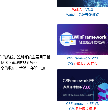
WebApi
V3.0
WebApi后端开发框架
常事务操作的系统。这种系统主要用于管
WinFramework V2.1
IS（管理信息系统--
C/S
轻量级开发框架
能进行信息的收集、传递、存贮、加
CSFramework.EF V3
C/S
多数据库框架