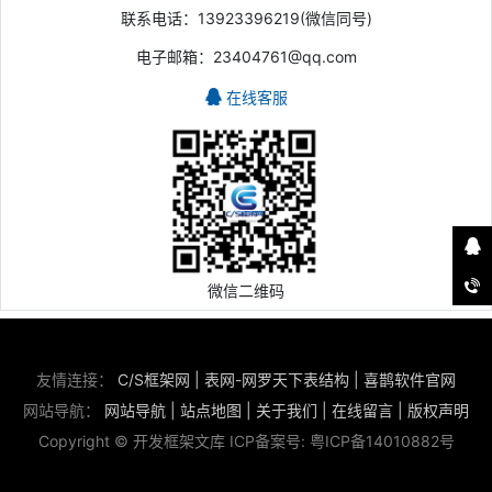
联系电话：13923396219(微信同号)
电子邮箱：23404761@qq.com
在线客服
微信二维码
友情连接：
C/S框架网
|
表网-网罗天下表结构
|
喜鹊软件官网
网站导航：
网站导航
|
站点地图
|
关于我们
|
在线留言
|
版权声明
Copyright © 开发框架文库 ICP备案号:
粤ICP备14010882号