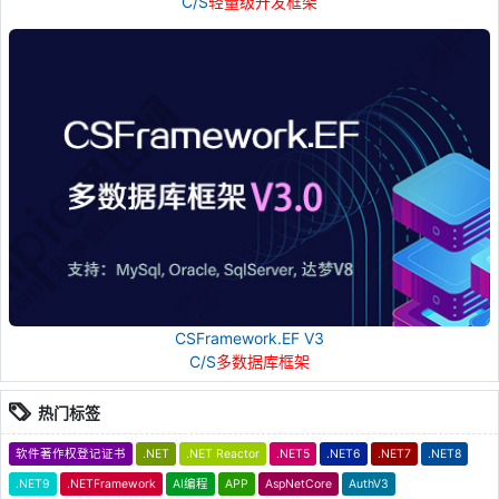
C/S
轻量级开发框架
CSFramework.EF V3
C/S
多数据库框架
热门标签
软件著作权登记证书
.NET
.NET Reactor
.NET5
.NET6
.NET7
.NET8
.NET9
.NETFramework
AI编程
APP
AspNetCore
AuthV3