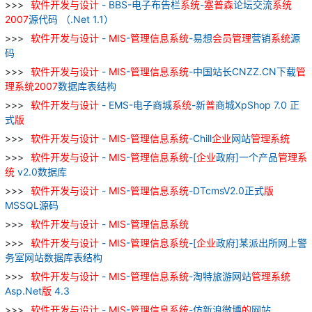
软件
开发
与
设计
- BBS-电子布告栏
系统
-
塞
普
森
论坛交流
系统
2007
源代码 （.Net 1.1）
软件
开发
与
设计
-
MIS
-
管理
信息
系统
-易想
会员
管理
营销
系统
源
码
软件
开发
与
设计
-
MIS
-
管理
信息
系统
-中国站长CNZZ.CN下载
管
理
系统
2007
数据库表结构
软件
开发
与
设计
- EMS-电子商城
系统
-新
普
商城XpShop 7.0 正
式
版
软件
开发
与
设计
-
MIS
-
管理
信息
系统
-Chill
企业
网站
管理
系统
软件
开发
与
设计
-
MIS
-
管理
信息
系统
-[
企业
政府]一个产品
管理
系
统
v2.0数据库
软件
开发
与
设计
-
MIS
-
管理
信息
系统
-DTcmsV2.0正式
版
MSSQL源码
软件
开发
与
设计
-
MIS
-
管理
信息
系统
软件
开发
与
设计
-
MIS
-
管理
信息
系统
-[
企业
政府]某派出所网上警
务室网站数据库表结构
软件
开发
与
设计
-
MIS
-
管理
信息
系统
-淘特旅游网站
管理
系统
Asp.Net
版
4.3
软件
开发
与
设计
-
MIS
-
管理
信息
系统
-仿新浪微博
的
网站