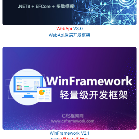
WebApi
V3.0
WebApi后端开发框架
WinFramework V2.1