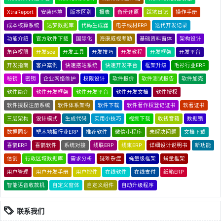
XtraReport
安装环境
版本区别
报表
备份还原
踩坑日记
操作手册
成本核算系统
达梦数据库
代码生成器
电子线材ERP
迭代开发记录
功能介绍
官方软件下载
国际化
海康威视考勤
基础资料窗体
架构设计
角色权限
开发sce
开发工具
开发技巧
开发教程
开发框架
开发平台
开发指南
客户案例
快速搭站系统
快速开发平台
框架升级
毛衫行业ERP
秘钥
密钥
企业网络维护
权限设计
软件报价
软件测试报告
软件加壳
软件简介
软件开发框架
软件开发平台
软件开发文档
软件授权
软件授权注册系统
软件体系架构
软件下载
软件著作权登记证书
软著证书
三层架构
设计模式
生成代码
实用小技巧
视频下载
收钱音箱
数据锁
数据同步
塑木地板行业ERP
推荐软件
微信小程序
未解决问题
文档下载
喜鹊ERP
喜鹊软件
系统对接
线联ERP
线束ERP
详细设计说明书
新功能
信创
行政区域数据库
需求分析
疑难杂症
蝇量级框架
蝇量框架
用户管理
用户开发手册
用户控件
在线软件
在线支付
纸箱ERP
智能语音收款机
自定义窗体
自定义组件
自动升级程序
联系我们