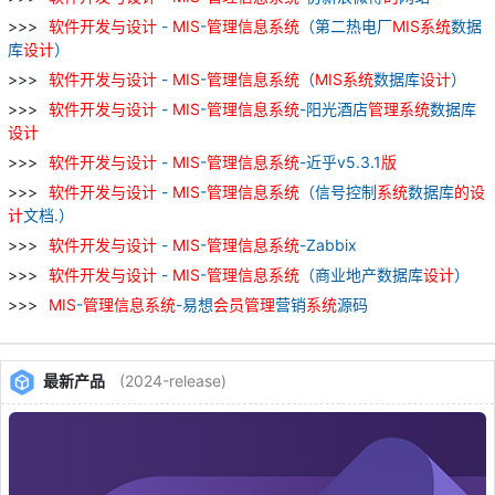
软件
开发
与
设计
-
MIS
-
管理
信息
系统
（第二热电厂
MIS
系统
数据
库
设计
）
软件
开发
与
设计
-
MIS
-
管理
信息
系统
（
MIS
系统
数据库
设计
）
软件
开发
与
设计
-
MIS
-
管理
信息
系统
-阳光酒店
管理
系统
数据库
设计
软件
开发
与
设计
-
MIS
-
管理
信息
系统
-近乎v5.3.1
版
软件
开发
与
设计
-
MIS
-
管理
信息
系统
（信号控制
系统
数据库
的
设
计
文档.）
软件
开发
与
设计
-
MIS
-
管理
信息
系统
-Zabbix
软件
开发
与
设计
-
MIS
-
管理
信息
系统
（商业地产数据库
设计
）
MIS
-
管理
信息
系统
-易想
会员
管理
营销
系统
源码
最新产品
(2024-release)