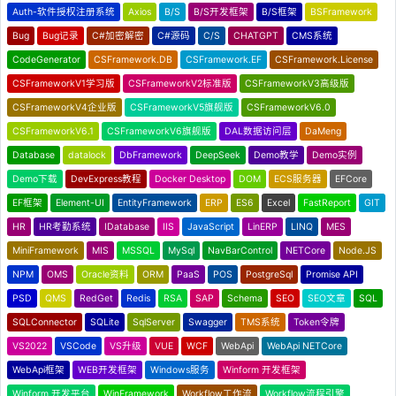
Auth-软件授权注册系统
Axios
B/S
B/S开发框架
B/S框架
BSFramework
Bug
Bug记录
C#加密解密
C#源码
C/S
CHATGPT
CMS系统
CodeGenerator
CSFramework.DB
CSFramework.EF
CSFramework.License
CSFrameworkV1学习版
CSFrameworkV2标准版
CSFrameworkV3高级版
CSFrameworkV4企业版
CSFrameworkV5旗舰版
CSFrameworkV6.0
CSFrameworkV6.1
CSFrameworkV6旗舰版
DAL数据访问层
DaMeng
Database
datalock
DbFramework
DeepSeek
Demo教学
Demo实例
Demo下载
DevExpress教程
Docker Desktop
DOM
ECS服务器
EFCore
EF框架
Element-UI
EntityFramework
ERP
ES6
Excel
FastReport
GIT
HR
HR考勤系统
IDatabase
IIS
JavaScript
LinERP
LINQ
MES
MiniFramework
MIS
MSSQL
MySql
NavBarControl
NETCore
Node.JS
NPM
OMS
Oracle资料
ORM
PaaS
POS
PostgreSql
Promise API
PSD
QMS
RedGet
Redis
RSA
SAP
Schema
SEO
SEO文章
SQL
SQLConnector
SQLite
SqlServer
Swagger
TMS系统
Token令牌
VS2022
VSCode
VS升级
VUE
WCF
WebApi
WebApi NETCore
WebApi框架
WEB开发框架
Windows服务
Winform 开发框架
Winform 开发平台
WinFramework
Workflow工作流
Workflow流程引擎