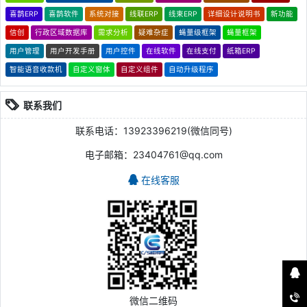
喜鹊ERP
喜鹊软件
系统对接
线联ERP
线束ERP
详细设计说明书
新功能
信创
行政区域数据库
需求分析
疑难杂症
蝇量级框架
蝇量框架
用户管理
用户开发手册
用户控件
在线软件
在线支付
纸箱ERP
智能语音收款机
自定义窗体
自定义组件
自动升级程序
联系我们
联系电话：13923396219(微信同号)
电子邮箱：23404761@qq.com
在线客服
微信二维码