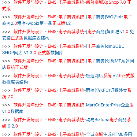
软件
开发
与
设计
-
EMS
-
电子
商城
系统
-
新
普
商城
XpShop
7
.
0
正
式
版
软件
开发
与
设计
-
EMS
-
电子
商城
系统
-[
电子
商务]WO@biz
电子
商务2.
0
程序-wobiz第一季
正式
版
1.2
软件
开发
与
设计
-
EMS
-
电子
商城
系统
-[
电子
商务]黄页吧 v1.
0
免
安装
正式
版
数据库表结构
软件
开发
与
设计
-
EMS
-
电子
商城
系统
-[
电子
商务]dmSOBC
SHOP网店 V1.3.
0
正式
版
数据库
软件
开发
与
设计
-
EMS
-
电子
商城
系统
-[
电子
商务]创想MT系列网
店
系统
正式
版
软件
开发
与
设计
-
EMS
-
电子
商城
系统
-极速网店
系统
v2.
0
正式
版
数据库表结构
软件
开发
与
设计
-
EMS
-
电子
商城
系统
-雨楠(仿KFC)订餐外卖
系
统
7
.
0
软件
开发
与
设计
-
EMS
-
电子
商城
系统
-MartCnEnterPrise企业
版
v1.
0
数据库
软件
开发
与
设计
-
EMS
-
电子
商城
系统
-动易BizIdea
电子
商务
系
统
6.2.
0
软件
开发
与
设计
-
EMS
-
电子
商城
系统
-全诚
商城
生成HTML多用