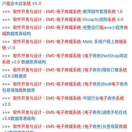
户
版
店中店
系统
V5.
0
软件
开发
与
设计
-
EMS
-
电子
商城
系统
-美萍超市管理
系统
1.
0
软件
开发
与
设计
-
EMS
-
电子
商城
系统
-Groupfly团购
系统
4.
0
软件
开发
与
设计
-
EMS
-
电子
商城
系统
-完整运行
版
java小程序
商
城
数据库表结构
软件
开发
与
设计
-
EMS
-
电子
商城
系统
-Mallz 多用户网上
商城
系
统
v1.
0
软件
开发
与
设计
-
EMS
-
电子
商城
系统
-[
电子
商务]NetShop网店
系统
v2.
0
数据库表结构
软件
开发
与
设计
-
EMS
-
电子
商城
系统
-[
电子
商务]晴软订餐
系统
v2.6.
0
数据库
软件
开发
与
设计
-
EMS
-
电子
商城
系统
-[
电子
商务]BtoB
电子
商务
包哥增强
版
数据库
软件
开发
与
设计
-
EMS
-
电子
商城
系统
-华锐行业
电子
商务
系统
v2.
0
软件
开发
与
设计
-
EMS
-
电子
商城
系统
-[
电子
商务]湖南手机在线
v2.
0
数据库表结构
软件
开发
与
设计
-
EMS
-
电子
商城
系统
-[
电子
商务]长登母婴
商城