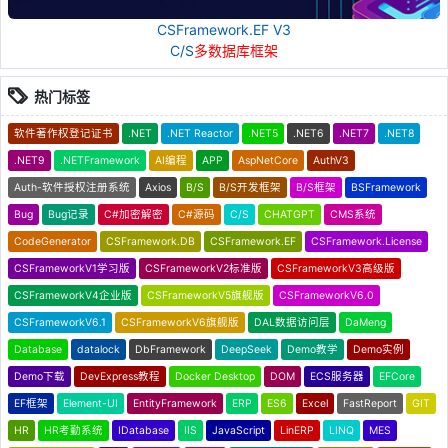
CSFramework.EF V3
C/S
多数据库框架
热门标签
软件著作权登记证书
.NET
.NET Reactor
.NET5
.NET6
.NET7
.NET8
.NET9
.NETFramework
AI编程
APP
AspNetCore
AuthV3
Auth-软件授权注册系统
Axios
B/S
B/S开发框架
B/S框架
BSFramework
Bug
Bug记录
C#加密解密
C#源码
C/S
CHATGPT
CMS系统
CodeGenerator
CSFramework.DB
CSFramework.EF
CSFramework.License
CSFrameworkV1学习版
CSFrameworkV2标准版
CSFrameworkV3高级版
CSFrameworkV4企业版
CSFrameworkV5旗舰版
CSFrameworkV6.0
CSFrameworkV6.1
CSFrameworkV6旗舰版
DAL数据访问层
DaMeng
Database
datalock
DbFramework
DeepSeek
Demo教学
Demo实例
Demo下载
DevExpress教程
Docker Desktop
DOM
ECS服务器
EFCore
EF框架
Element-UI
EntityFramework
ERP
ES6
Excel
FastReport
GIT
HR
HR考勤系统
IDatabase
IIS
JavaScript
LinERP
LINQ
MES