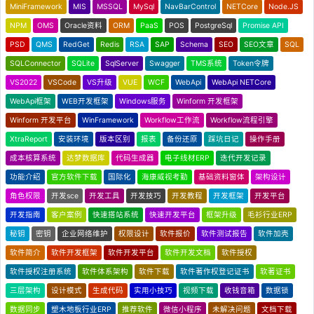
MiniFramework
MIS
MSSQL
MySql
NavBarControl
NETCore
Node.JS
NPM
OMS
Oracle资料
ORM
PaaS
POS
PostgreSql
Promise API
PSD
QMS
RedGet
Redis
RSA
SAP
Schema
SEO
SEO文章
SQL
SQLConnector
SQLite
SqlServer
Swagger
TMS系统
Token令牌
VS2022
VSCode
VS升级
VUE
WCF
WebApi
WebApi NETCore
WebApi框架
WEB开发框架
Windows服务
Winform 开发框架
Winform 开发平台
WinFramework
Workflow工作流
Workflow流程引擎
XtraReport
安装环境
版本区别
报表
备份还原
踩坑日记
操作手册
成本核算系统
达梦数据库
代码生成器
电子线材ERP
迭代开发记录
功能介绍
官方软件下载
国际化
海康威视考勤
基础资料窗体
架构设计
角色权限
开发sce
开发工具
开发技巧
开发教程
开发框架
开发平台
开发指南
客户案例
快速搭站系统
快速开发平台
框架升级
毛衫行业ERP
秘钥
密钥
企业网络维护
权限设计
软件报价
软件测试报告
软件加壳
软件简介
软件开发框架
软件开发平台
软件开发文档
软件授权
软件授权注册系统
软件体系架构
软件下载
软件著作权登记证书
软著证书
三层架构
设计模式
生成代码
实用小技巧
视频下载
收钱音箱
数据锁
数据同步
塑木地板行业ERP
推荐软件
微信小程序
未解决问题
文档下载