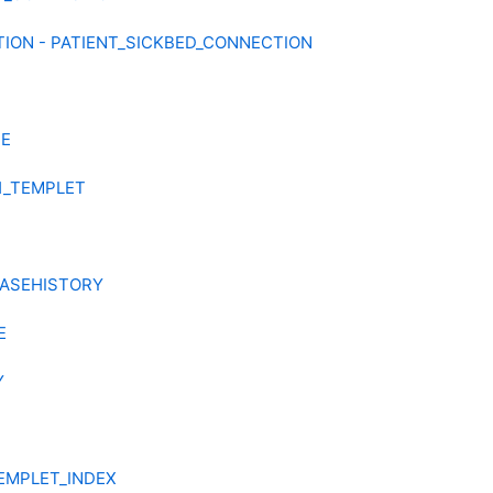
ION - PATIENT_SICKBED_CONNECTION
PE
H_TEMPLET
CASEHISTORY
E
Y
EMPLET_INDEX