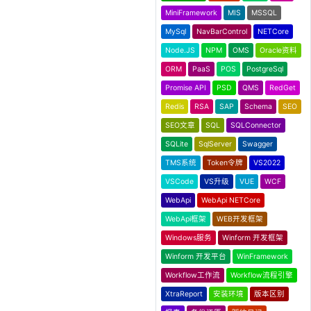
MiniFramework
MIS
MSSQL
MySql
NavBarControl
NETCore
Node.JS
NPM
OMS
Oracle资料
ORM
PaaS
POS
PostgreSql
Promise API
PSD
QMS
RedGet
Redis
RSA
SAP
Schema
SEO
SEO文章
SQL
SQLConnector
SQLite
SqlServer
Swagger
TMS系统
Token令牌
VS2022
VSCode
VS升级
VUE
WCF
WebApi
WebApi NETCore
WebApi框架
WEB开发框架
Windows服务
Winform 开发框架
Winform 开发平台
WinFramework
Workflow工作流
Workflow流程引擎
XtraReport
安装环境
版本区别