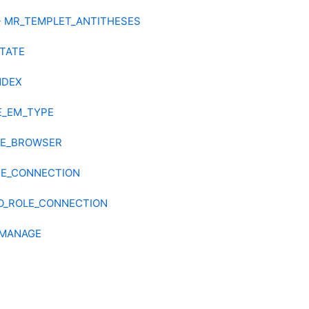
- MR_TEMPLET_ANTITHESES
STATE
NDEX
LE_EM_TYPE
LE_BROWSER
TE_CONNECTION
O_ROLE_CONNECTION
EMANAGE