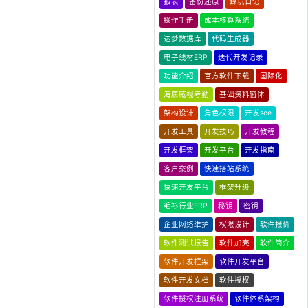
报表
备份还原
踩坑日记
操作手册
成本核算系统
达梦数据库
代码生成器
电子线材ERP
迭代开发记录
功能介绍
官方软件下载
国际化
海康威视考勤
基础资料窗体
架构设计
角色权限
开发sce
开发工具
开发技巧
开发教程
开发框架
开发平台
开发指南
客户案例
快速搭站系统
快速开发平台
框架升级
毛衫行业ERP
秘钥
密钥
企业网络维护
权限设计
软件报价
软件测试报告
软件加壳
软件简介
软件开发框架
软件开发平台
软件开发文档
软件授权
软件授权注册系统
软件体系架构