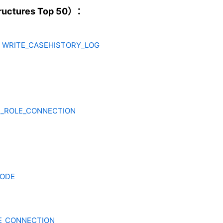
ctures Top 50）：
- WRITE_CASEHISTORY_LOG
S_ROLE_CONNECTION
CODE
TE_CONNECTION