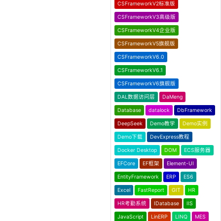
CSFrameworkV2标准版
CSFrameworkV3高级版
CSFrameworkV4企业版
CSFrameworkV5旗舰版
CSFrameworkV6.0
CSFrameworkV6.1
CSFrameworkV6旗舰版
DAL数据访问层
DaMeng
Database
datalock
DbFramework
DeepSeek
Demo教学
Demo实例
Demo下载
DevExpress教程
Docker Desktop
DOM
ECS服务器
EFCore
EF框架
Element-UI
EntityFramework
ERP
ES6
Excel
FastReport
GIT
HR
HR考勤系统
IDatabase
IIS
JavaScript
LinERP
LINQ
MES