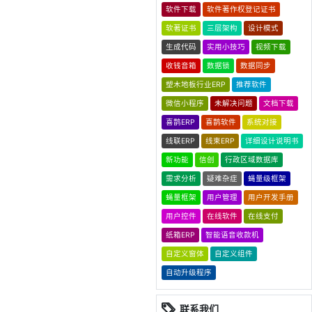
软件下载
软件著作权登记证书
软著证书
三层架构
设计模式
生成代码
实用小技巧
视频下载
收钱音箱
数据锁
数据同步
塑木地板行业ERP
推荐软件
微信小程序
未解决问题
文档下载
喜鹊ERP
喜鹊软件
系统对接
线联ERP
线束ERP
详细设计说明书
新功能
信创
行政区域数据库
需求分析
疑难杂症
蝇量级框架
蝇量框架
用户管理
用户开发手册
用户控件
在线软件
在线支付
纸箱ERP
智能语音收款机
自定义窗体
自定义组件
自动升级程序
联系我们