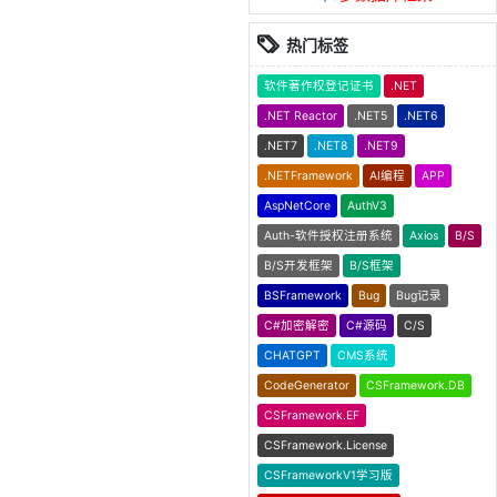
热门标签
软件著作权登记证书
.NET
.NET Reactor
.NET5
.NET6
.NET7
.NET8
.NET9
.NETFramework
AI编程
APP
AspNetCore
AuthV3
Auth-软件授权注册系统
Axios
B/S
B/S开发框架
B/S框架
BSFramework
Bug
Bug记录
C#加密解密
C#源码
C/S
CHATGPT
CMS系统
CodeGenerator
CSFramework.DB
CSFramework.EF
CSFramework.License
CSFrameworkV1学习版