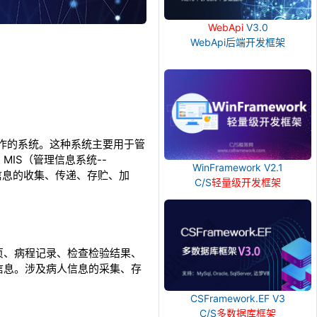
WebApi
V3.0
WebApi后端开发框架
常事务操作的系统。这种系统主要用于管
IS（管理信息系统--
WinFramework V2.1
能进行信息的收集、传递、存贮、加
C/S
轻量级开发框架
页、病程记录、检查检验结果、
信息。涉及病人信息的采集、存
CSFramework.EF V3
C/S
多数据库框架