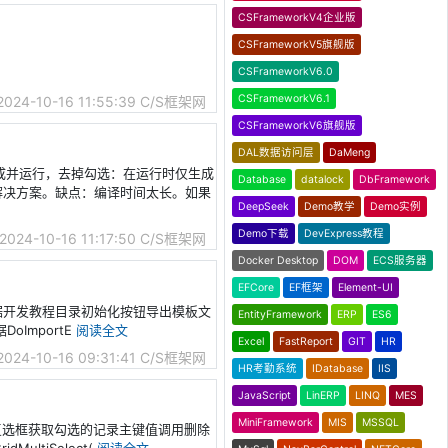
CSFrameworkV4企业版
CSFrameworkV5旗舰版
CSFrameworkV6.0
CSFrameworkV6.1
2024-10-16 11:55:39
C/S框架网
CSFrameworkV6旗舰版
DAL数据访问层
DaMeng
>生成并运行，去掉勾选：在运行时仅生成
Database
datalock
DbFramework
译解决方案。缺点：编译时间太长。如果
DeepSeek
Demo教学
Demo实例
Demo下载
DevExpress教程
2024-10-16 11:17:50
C/S框架网
Docker Desktop
DOM
ECS服务器
EFCore
EF框架
Element-UI
l文件数据开发教程目录初始化按钮导出模板文
EntityFramework
ERP
ES6
oImportE
阅读全文
Excel
FastReport
GIT
HR
2024-10-16 09:31:41
C/S框架网
HR考勤系统
IDatabase
IIS
JavaScript
LinERP
LINQ
MES
MiniFramework
MIS
MSSQL
录显示复选框获取勾选的记录主键值调用删除