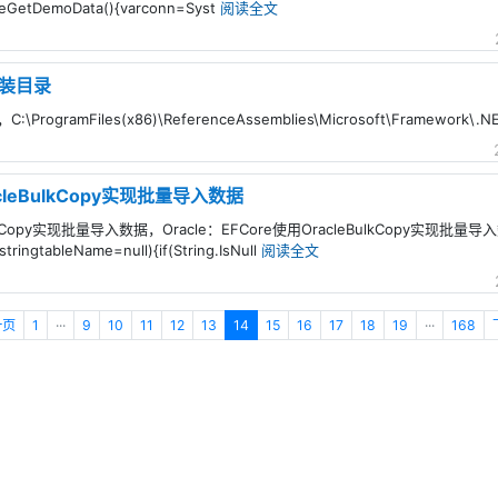
leGetDemoData(){varconn=Syst
阅读全文
安装目录
rogramFiles(x86)\ReferenceAssemblies\Microsoft\Framework\.N
acleBulkCopy实现批量导入数据
BulkCopy实现批量导入数据，Oracle：EFCore使用OracleBulkCopy实现批量
,stringtableName=null){if(String.IsNull
阅读全文
一页
1
···
9
10
11
12
13
14
15
16
17
18
19
···
168