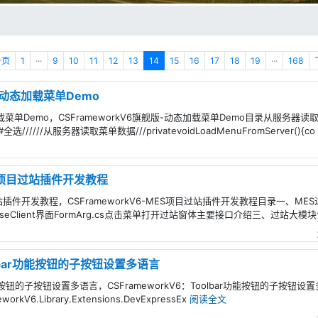
一页
1
···
9
10
11
12
13
14
15
16
17
18
19
···
168
版-动态加载菜单Demo
态加载菜单Demo，CSFrameworkV6旗舰版-动态加载菜单Demo目录从服
///从服务器读取菜单数据///privatevoidLoadMenuFromServer(){co
MES项目过站插件开发教程
S项目过站插件开发教程，CSFrameworkV6-MES项目过站插件开发教程目录一、
）frmBaseClient界面FormArg.cs点击菜单打开过站窗体主要接口介绍三、过站大模块
oolbar功能按钮的子按钮设置多语言
r功能按钮的子按钮设置多语言，CSFrameworkV6：Toolbar功能按钮的子按钮设置多语
rkV6.Library.Extensions.DevExpressEx
阅读全文