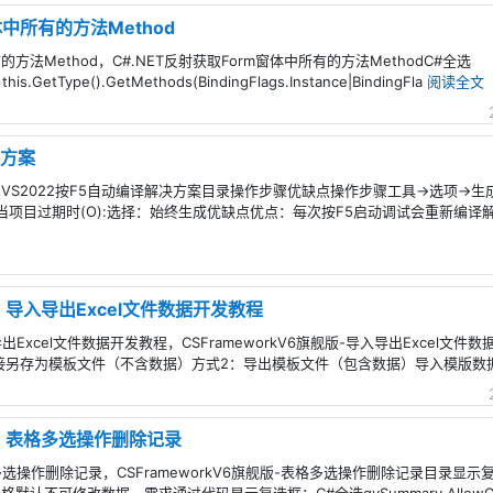
体中所有的方法Method
的方法Method，C#.NET反射获取Form窗体中所有的方法MethodC#全选
t=this.GetType().GetMethods(BindingFlags.Instance|BindingFla
阅读全文
决方案
案，VS2022按F5自动编译解决方案目录操作步骤优缺点操作步骤工具->选项-
，当项目过期时(O):选择：始终生成优缺点优点：每次按F5启动调试会重新编
 - 导入导出Excel文件数据开发教程
 导入导出Excel文件数据开发教程，CSFrameworkV6旗舰版-导入导出Exce
式1：直接另存为模板文件（不含数据）方式2：导出模板文件（包含数据）导入模版数据D
版 - 表格多选操作删除记录
- 表格多选操作删除记录，CSFrameworkV6旗舰版-表格多选操作删除记录目