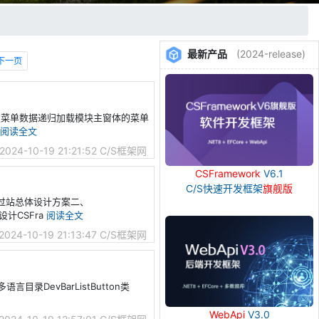
最新产品
(2024-release)
下一页
务器读取菜单数据递归加载模块主窗体的菜单
阅读全文
2024-10-19 21:21:52
C/S框架网
CSFramework
V6.1
C/S快速开发框架
旗舰版
MES过站总体设计方案二、
设计CSFra
阅读全文
2024-10-19 21:13:47
C/S框架网
言目录DevBarListButton类
WebApi
V3.0