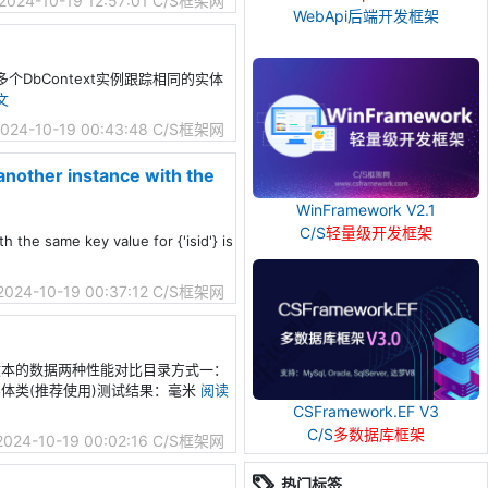
2024-10-19 12:57:01
C/S框架网
WebApi后端开发框架
免多个DbContext实例跟踪相同的实体
文
024-10-19 00:43:48
C/S框架网
nother instance with the
WinFramework V2.1
C/S
轻量级开发框架
he same key value for {'isid'} is
2024-10-19 00:37:12
C/S框架网
及大文本的数据两种性能对比目录方式一：
的实体类(推荐使用)测试结果：毫米
阅读
CSFramework.EF V3
C/S
多数据库框架
2024-10-19 00:02:16
C/S框架网
热门标签