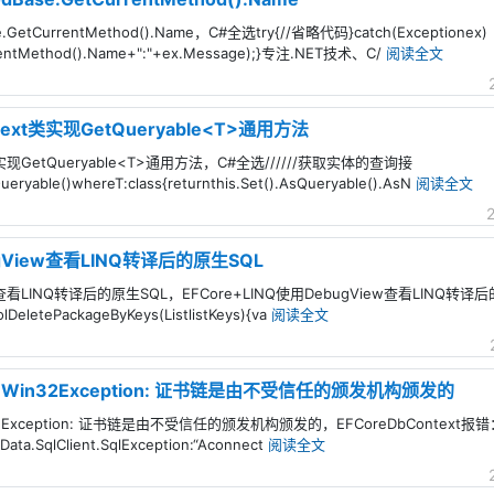
CurrentMethod().Name，C#全选try{//省略代码}catch(Exceptionex)
rrentMethod().Name+":"+ex.Message);}专注.NET技术、C/
阅读全文
text类实现GetQueryable<T>通用方法
t类实现GetQueryable<T>通用方法，C#全选//////获取实体的查询接
Queryable()whereT:class{returnthis.Set().AsQueryable().AsN
阅读全文
ugView查看LINQ转译后的原生SQL
iew查看LINQ转译后的原生SQL，EFCore+LINQ使用DebugView查看LINQ
eletePackageByKeys(ListlistKeys){va
阅读全文
报错：Win32Exception: 证书链是由不受信任的颁发机构颁发的
n32Exception: 证书链是由不受信任的颁发机构颁发的，EFCoreDbContext报错
SqlClient.SqlException:“Aconnect
阅读全文