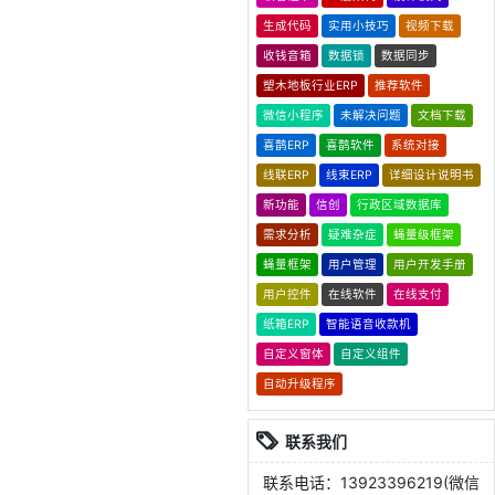
生成代码
实用小技巧
视频下载
收钱音箱
数据锁
数据同步
塑木地板行业ERP
推荐软件
微信小程序
未解决问题
文档下载
喜鹊ERP
喜鹊软件
系统对接
线联ERP
线束ERP
详细设计说明书
新功能
信创
行政区域数据库
需求分析
疑难杂症
蝇量级框架
蝇量框架
用户管理
用户开发手册
用户控件
在线软件
在线支付
纸箱ERP
智能语音收款机
自定义窗体
自定义组件
自动升级程序
联系我们
联系电话：13923396219(微信