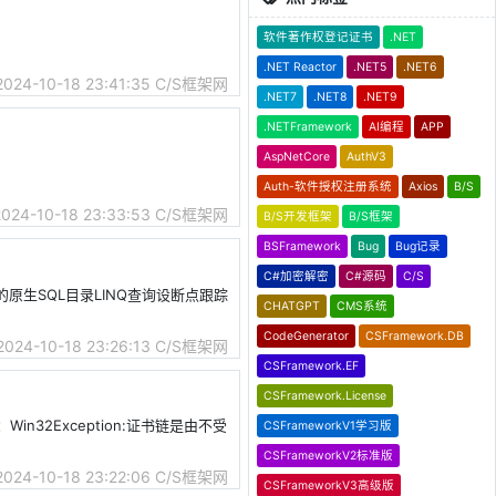
软件著作权登记证书
.NET
.NET Reactor
.NET5
.NET6
2024-10-18 23:41:35
C/S框架网
.NET7
.NET8
.NET9
.NETFramework
AI编程
APP
AspNetCore
AuthV3
Auth-软件授权注册系统
Axios
B/S
2024-10-18 23:33:53
C/S框架网
B/S开发框架
B/S框架
BSFramework
Bug
Bug记录
C#加密解密
C#源码
C/S
转译后的原生SQL目录LINQ查询设断点跟踪
CHATGPT
CMS系统
CodeGenerator
CSFramework.DB
2024-10-18 23:26:13
C/S框架网
CSFramework.EF
CSFramework.License
：Win32Exception:证书链是由不受
CSFrameworkV1学习版
CSFrameworkV2标准版
2024-10-18 23:22:06
C/S框架网
CSFrameworkV3高级版