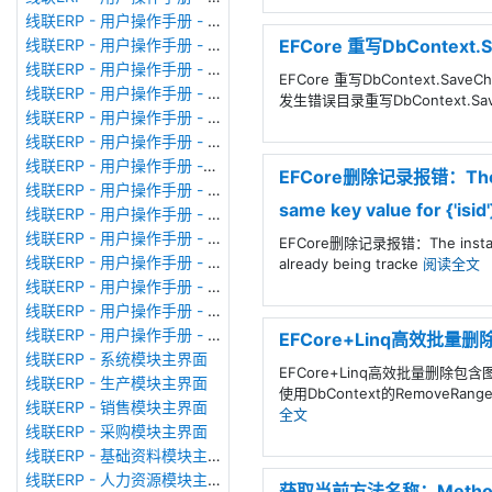
线联ERP - 用户操作手册 - 审计日志
EFCore 重写DbConte
线联ERP - 用户操作手册 - 公司资料设置
线联ERP - 用户操作手册 - 系统参数设置
EFCore 重写DbContext.
线联ERP - 用户操作手册 - 单据类型
发生错误目录重写DbContext.Sav
线联ERP - 用户操作手册 - 号码规则
线联ERP - 用户操作手册 - 功能菜单
线联ERP - 用户操作手册 -分配临时角色
EFCore删除记录报错：The insta
线联ERP - 用户操作手册 - 组织架构
same key value for {'isid
线联ERP - 用户操作手册 - 用户管理
线联ERP - 用户操作手册 - 角色/岗位管理
EFCore删除记录报错：The instance of 
线联ERP - 用户操作手册 - 暂估入库明细表
already being tracke
阅读全文
线联ERP - 用户操作手册 - 物料收发明细表
线联ERP - 用户操作手册 - 即时库存余额表
线联ERP - 用户操作手册 - 库存账龄分析表
EFCore+Linq高效批
线联ERP - 系统模块主界面
EFCore+Linq高效批量删除
线联ERP - 生产模块主界面
使用DbContext的Remov
线联ERP - 销售模块主界面
全文
线联ERP - 采购模块主界面
线联ERP - 基础资料模块主界面
线联ERP - 人力资源模块主界面
获取当前方法名称：MethodBa