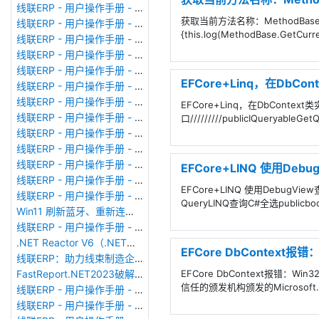
线联ERP - 用户操作手册 - 个人考勤报表（横向）
获取当前方法名称：MethodBase.Get
线联ERP - 用户操作手册 - 部门考勤报表
{this.log(MethodBase.GetCu
线联ERP - 用户操作手册 - 个人考勤报表
线联ERP - 用户操作手册 - 考勤计算
线联ERP - 用户操作手册 - 节假日管理
EFCore+Linq，在DbCon
线联ERP - 用户操作手册 - 请假管理
线联ERP - 用户操作手册 - 补卡管理
EFCore+Linq，在DbContex
线联ERP - 用户操作手册 - 考勤设备管理
口/////////publicIQueryableGet
线联ERP - 用户操作手册 - 考勤参数配置
线联ERP - 用户操作手册 - 考勤设备绑定
线联ERP - 用户操作手册 - 员工档案
EFCore+LINQ 使用Deb
线联ERP - 用户操作手册 - 班次管理
EFCore+LINQ 使用DebugV
线联ERP - 用户操作手册 - 排班管理
QueryLINQ查询C#全选publicboolD
Win11 刷新蓝牙、重新连接蓝牙音响
线联ERP - 用户操作手册 - 成品入库单
.NET Reactor V6（.NET混淆器）加壳软件使用
EFCore DbContext
线联ERP：助力线束制造企业迈向数智化新征程
EFCore DbContext报错：Wi
FastReport.NET2023破解版去除水印DEMO VERSION (2025.1.14/2023.2.18版本)
信任的颁发机构颁发的Microsoft.Data.
线联ERP - 用户操作手册 - 系统初始化
线联ERP - 用户操作手册 - 财务科目