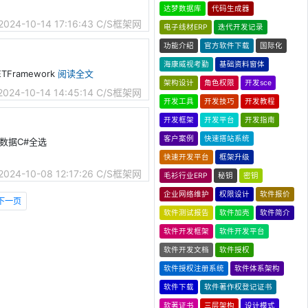
达梦数据库
代码生成器
2024-10-14 17:16:43
C/S框架网
电子线材ERP
迭代开发记录
功能介绍
官方软件下载
国际化
海康威视考勤
基础资料窗体
ETFramework
阅读全文
架构设计
角色权限
开发sce
2024-10-14 14:45:14
C/S框架网
开发工具
开发技巧
开发教程
开发框架
开发平台
开发指南
客户案例
快速搭站系统
导入数据C#全选
快速开发平台
框架升级
2024-10-08 12:17:26
C/S框架网
毛衫行业ERP
秘钥
密钥
企业网络维护
权限设计
软件报价
下一页
软件测试报告
软件加壳
软件简介
软件开发框架
软件开发平台
软件开发文档
软件授权
软件授权注册系统
软件体系架构
软件下载
软件著作权登记证书
软著证书
三层架构
设计模式