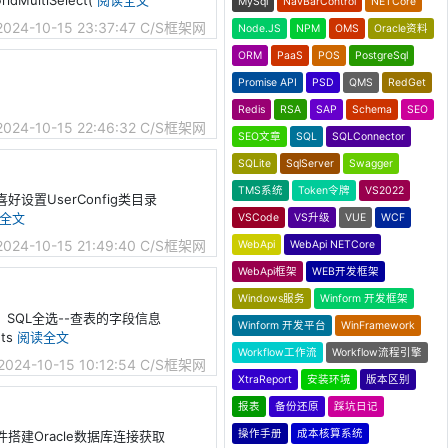
ltiSelect(
阅读全文
MySql
NavBarControl
NETCore
2024-10-15 23:37:47
C/S框架网
Node.JS
NPM
OMS
Oracle资料
ORM
PaaS
POS
PostgreSql
Promise API
PSD
QMS
RedGet
Redis
RSA
SAP
Schema
SEO
2024-10-15 22:46:32
C/S框架网
SEO文章
SQL
SQLConnector
SQLite
SqlServer
Swagger
TMS系统
Token令牌
VS2022
喜好设置UserConfig类目录
全文
VSCode
VS升级
VUE
WCF
2024-10-15 21:49:40
C/S框架网
WebApi
WebApi NETCore
WebApi框架
WEB开发框架
Windows服务
Winform 开发框架
）SQL全选--查表的字段信息
Winform 开发平台
WinFramework
nts
阅读全文
Workflow工作流
Workflow流程引擎
2024-10-15 10:12:54
C/S框架网
XtraReport
安装环境
版本区别
报表
备份还原
踩坑日记
操作手册
成本核算系统
ent组件搭建Oracle数据库连接获取