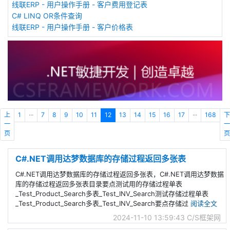
线联ERP - 用户操作手册 - 客户费用登记表
C# LINQ OR条件查询
线联ERP - 用户操作手册 - 客户价格表
上
1
···
7
8
9
10
11
12
13
14
15
16
17
···
168
下
一
一
页
页
C#.NET调用达梦数据库的存储过程返回多张表
C#.NET调用达梦数据库的存储过程返回多张表，C#.NET调用达梦数据
库的存储过程返回多张表目录要点测试用的存储过程单表
_Test_Product_Search多表_Test_INV_Search测试存储过程单表
_Test_Product_Search多表_Test_INV_Search要点存储过
阅读全文
2024-11-10 13:59:43
C/S框架网