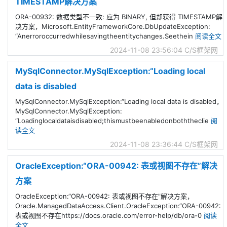
TIMESTAMP解决方案
ORA-00932: 数据类型不一致: 应为 BINARY, 但却获得 TIMESTAMP解
决方案，Microsoft.EntityFrameworkCore.DbUpdateException:
“Anerroroccurredwhilesavingtheentitychanges.Seethein
阅读全文
2024-11-08 23:56:04
C/S框架网
MySqlConnector.MySqlException:“Loading local
data is disabled
MySqlConnector.MySqlException:“Loading local data is disabled，
MySqlConnector.MySqlException:
“Loadinglocaldataisdisabled;thismustbeenabledonboththeclie
阅
读全文
2024-11-08 23:36:44
C/S框架网
OracleException:“ORA-00942: 表或视图不存在”解决
方案
OracleException:“ORA-00942: 表或视图不存在”解决方案，
Oracle.ManagedDataAccess.Client.OracleException:“ORA-00942:
表或视图不存在https://docs.oracle.com/error-help/db/ora-0
阅读
全文