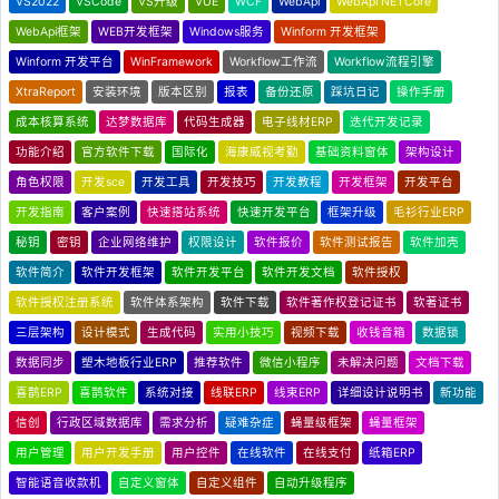
VS2022
VSCode
VS升级
VUE
WCF
WebApi
WebApi NETCore
WebApi框架
WEB开发框架
Windows服务
Winform 开发框架
Winform 开发平台
WinFramework
Workflow工作流
Workflow流程引擎
XtraReport
安装环境
版本区别
报表
备份还原
踩坑日记
操作手册
成本核算系统
达梦数据库
代码生成器
电子线材ERP
迭代开发记录
功能介绍
官方软件下载
国际化
海康威视考勤
基础资料窗体
架构设计
角色权限
开发sce
开发工具
开发技巧
开发教程
开发框架
开发平台
开发指南
客户案例
快速搭站系统
快速开发平台
框架升级
毛衫行业ERP
秘钥
密钥
企业网络维护
权限设计
软件报价
软件测试报告
软件加壳
软件简介
软件开发框架
软件开发平台
软件开发文档
软件授权
软件授权注册系统
软件体系架构
软件下载
软件著作权登记证书
软著证书
三层架构
设计模式
生成代码
实用小技巧
视频下载
收钱音箱
数据锁
数据同步
塑木地板行业ERP
推荐软件
微信小程序
未解决问题
文档下载
喜鹊ERP
喜鹊软件
系统对接
线联ERP
线束ERP
详细设计说明书
新功能
信创
行政区域数据库
需求分析
疑难杂症
蝇量级框架
蝇量框架
用户管理
用户开发手册
用户控件
在线软件
在线支付
纸箱ERP
智能语音收款机
自定义窗体
自定义组件
自动升级程序