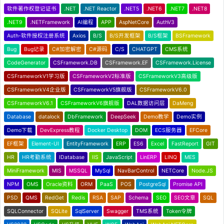
软件著作权登记证书
.NET
.NET Reactor
.NET5
.NET6
.NET7
.NET8
.NET9
.NETFramework
AI编程
APP
AspNetCore
AuthV3
Auth-软件授权注册系统
Axios
B/S
B/S开发框架
B/S框架
BSFramework
Bug
Bug记录
C#加密解密
C#源码
C/S
CHATGPT
CMS系统
CodeGenerator
CSFramework.DB
CSFramework.EF
CSFramework.License
CSFrameworkV1学习版
CSFrameworkV2标准版
CSFrameworkV3高级版
CSFrameworkV4企业版
CSFrameworkV5旗舰版
CSFrameworkV6.0
CSFrameworkV6.1
CSFrameworkV6旗舰版
DAL数据访问层
DaMeng
Database
datalock
DbFramework
DeepSeek
Demo教学
Demo实例
Demo下载
DevExpress教程
Docker Desktop
DOM
ECS服务器
EFCore
EF框架
Element-UI
EntityFramework
ERP
ES6
Excel
FastReport
GIT
HR
HR考勤系统
IDatabase
IIS
JavaScript
LinERP
LINQ
MES
MiniFramework
MIS
MSSQL
MySql
NavBarControl
NETCore
Node.JS
NPM
OMS
Oracle资料
ORM
PaaS
POS
PostgreSql
Promise API
PSD
QMS
RedGet
Redis
RSA
SAP
Schema
SEO
SEO文章
SQL
SQLConnector
SQLite
SqlServer
Swagger
TMS系统
Token令牌