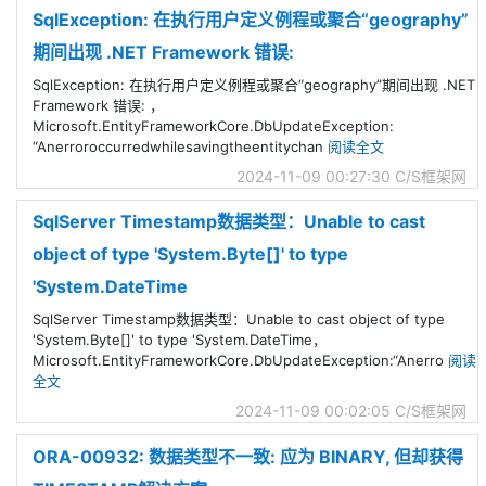
SqlException: 在执行用户定义例程或聚合“geography”
期间出现 .NET Framework 错误:
SqlException: 在执行用户定义例程或聚合“geography”期间出现 .NET
Framework 错误: ，
Microsoft.EntityFrameworkCore.DbUpdateException:
“Anerroroccurredwhilesavingtheentitychan
阅读全文
2024-11-09 00:27:30
C/S框架网
SqlServer Timestamp数据类型：Unable to cast
object of type 'System.Byte[]' to type
'System.DateTime
SqlServer Timestamp数据类型：Unable to cast object of type
'System.Byte[]' to type 'System.DateTime，
Microsoft.EntityFrameworkCore.DbUpdateException:“Anerro
阅读
全文
2024-11-09 00:02:05
C/S框架网
ORA-00932: 数据类型不一致: 应为 BINARY, 但却获得