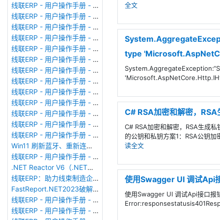
全文
线联ERP - 用户操作手册 - 个人考勤报表（横向）
线联ERP - 用户操作手册 - 部门考勤报表
线联ERP - 用户操作手册 - 个人考勤报表
线联ERP - 用户操作手册 - 考勤计算
System.AggregateExcepti
线联ERP - 用户操作手册 - 节假日管理
type 'Microsoft.AspNet
线联ERP - 用户操作手册 - 请假管理
System.AggregateException:“So
线联ERP - 用户操作手册 - 补卡管理
'Microsoft.AspNetCore.Http.I
线联ERP - 用户操作手册 - 考勤设备管理
线联ERP - 用户操作手册 - 考勤参数配置
线联ERP - 用户操作手册 - 考勤设备绑定
C# RSA加密和解密，R
线联ERP - 用户操作手册 - 员工档案
线联ERP - 用户操作手册 - 班次管理
C# RSA加密和解密，RSA生成
线联ERP - 用户操作手册 - 排班管理
的公钥和私钥方案1：RSA公钥加密
读全文
Win11 刷新蓝牙、重新连接蓝牙音响
线联ERP - 用户操作手册 - 成品入库单
.NET Reactor V6（.NET混淆器）加壳软件使用
线联ERP：助力线束制造企业迈向数智化新征程
使用Swagger UI 调试Api接口
FastReport.NET2023破解版去除水印DEMO VERSION (2025.1.14/2023.2.18版本)
使用Swagger UI 调试Api接口报错：
线联ERP - 用户操作手册 - 系统初始化
Error:responsestatusis401Re
线联ERP - 用户操作手册 - 财务科目