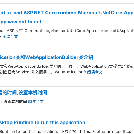
led to load ASP.NET Core runtime,Microsoft.NetCore.App
pp was not found.
o load ASP.NET Core runtime,Microsoft.NetCore.App or Microsoft.AspN
dA
阅读全文
ication类和WebApplicationBuilder类介绍
ation类和WebApplicationBuilder类介绍，目录一、WebApplication
r控制台日志Services注入服务二、WebApplicationB
阅读全文
务器的时间,设置本机时间
时间,设置本机时间
阅读全文
sktop Runtime to run this application
p Runtime to run this application，下载连接：https://dotnet.microsoft.c