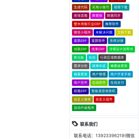
生成代码
实用小技巧
视频下载
收钱音箱
数据锁
数据同步
塑木地板行业ERP
推荐软件
微信小程序
未解决问题
文档下载
喜鹊ERP
喜鹊软件
系统对接
线联ERP
线束ERP
详细设计说明书
新功能
信创
行政区域数据库
需求分析
疑难杂症
蝇量级框架
蝇量框架
用户管理
用户开发手册
用户控件
在线软件
在线支付
纸箱ERP
智能语音收款机
自定义窗体
自定义组件
自动升级程序
联系我们
联系电话：13923396219(微信