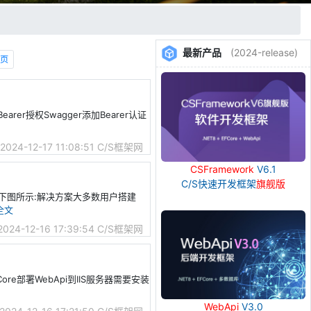
最新产品
(2024-release)
页
Bearer授权Swagger添加Bearer认证
2024-12-17 11:08:51
C/S框架网
CSFramework
V6.1
C/S快速开发框架
旗舰版
gger如下图所示:解决方案大多数用户搭建
全文
2024-12-16 17:39:54
C/S框架网
ETCore部署WebApi到IIS服务器需要安装
WebApi
V3.0