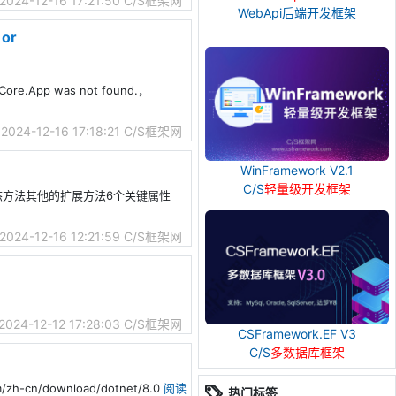
2024-12-16 17:21:50
C/S框架网
WebApi后端开发框架
 or
etCore.App was not found.，
2024-12-16 17:18:21
C/S框架网
WinFramework V2.1
C/S
轻量级开发框架
类提供2个静态方法其他的扩展方法6个关键属性
2024-12-16 12:21:59
C/S框架网
2024-12-12 17:28:03
C/S框架网
CSFramework.EF V3
C/S
多数据库框架
om/zh-cn/download/dotnet/8.0
阅读
热门标签