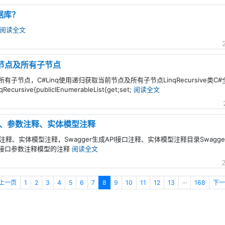
据库？
阅读全文
前节点及所有子节点
有子节点，C#Linq使用递归获取当前节点及所有子节点LinqRecursive类C#全选
cursive{publicIEnumerableList{get;set;
阅读全文
注释、参数注释、实体模型注释
参数注释、实体模型注释，Swagger生成API接口注释、实体模型注释目录Swagg
注释接口参数注释模型的注释
阅读全文
上一页
1
2
3
4
5
6
7
8
9
10
11
12
13
···
168
下一