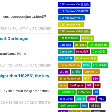
CSFrameworkV4企业版
CSFrameworkV5旗舰版
com/gongju/rsa.html好
CSFrameworkV6.0
CSFrameworkV6.1
024-12-06 00:54:50
C/S框架网
CSFrameworkV6旗舰版
sn1.DerInteger
DAL数据访问层
DaMeng
Database
datalock
DbFramework
DeepSeek
Demo教学
Demo实例
g_ParamName_Name，
Demo下载
DevExpress教程
2024-12-06 00:37:47
C/S框架网
Docker Desktop
DOM
ECS服务器
EFCore
EF框架
Element-UI
rithm 'HS256', the key
EntityFramework
ERP
ES6
Excel
FastReport
GIT
HR
ey size must be greater than:
HR考勤系统
IDatabase
IIS
JavaScript
LinERP
LINQ
MES
2024-12-05 23:07:25
C/S框架网
MiniFramework
MIS
MSSQL