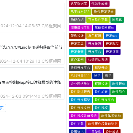
达梦数据库
代码生成器
电子线材ERP
迭代开发记录
功能介绍
官方软件下载
国际化
2024-12-04 14:06:57
C/S框架网
海康威视考勤
基础资料窗体
架构设计
角色权限
开发sce
开发工具
开发技巧
开发教程
//////C#Linq使用递归获取当前节
开发框架
开发平台
开发指南
客户案例
快速搭站系统
2024-12-04 10:29:13
C/S框架网
快速开发平台
框架升级
毛衫行业ERP
秘钥
密钥
er页面控制器api接口注释模型的注释
企业网络维护
权限设计
软件报价
软件测试报告
软件加壳
软件简介
2024-12-03 09:14:40
C/S框架网
软件开发框架
软件开发平台
页
软件开发文档
软件授权
软件授权注册系统
软件体系架构
软件下载
软件著作权登记证书
软著证书
三层架构
设计模式