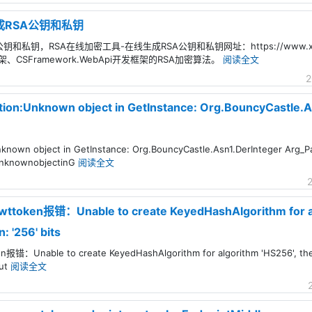
成RSA公钥和私钥
私钥，RSA在线加密工具-在线生成RSA公钥和私钥网址：https://www.xnlcms.
架、CSFramework.WebApi开发框架的RSA加密算法。
阅读全文
2
on:Unknown object in GetInstance: Org.BouncyCastle.A
known object in GetInstance: Org.BouncyCastle.Asn1.DerInteger Ar
UnknownobjectinG
阅读全文
ken报错：Unable to create KeyedHashAlgorithm for algo
: '256' bits
Unable to create KeyedHashAlgorithm for algorithm 'HS256', the k
Out
阅读全文