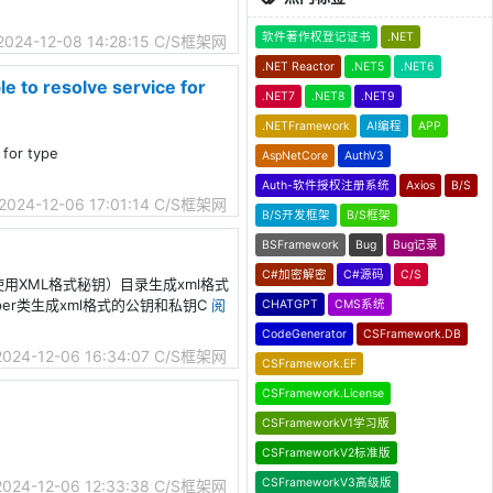
软件著作权登记证书
.NET
2024-12-08 14:28:15
C/S框架网
.NET Reactor
.NET5
.NET6
e to resolve service for
.NET7
.NET8
.NET9
.NETFramework
AI编程
APP
 for type
AspNetCore
AuthV3
Auth-软件授权注册系统
Axios
B/S
2024-12-06 17:01:14
C/S框架网
B/S开发框架
B/S框架
BSFramework
Bug
Bug记录
C#加密解密
C#源码
C/S
使用XML格式秘钥）目录生成xml格式
per类生成xml格式的公钥和私钥C
阅
CHATGPT
CMS系统
CodeGenerator
CSFramework.DB
2024-12-06 16:34:07
C/S框架网
CSFramework.EF
CSFramework.License
CSFrameworkV1学习版
CSFrameworkV2标准版
CSFrameworkV3高级版
2024-12-06 12:33:38
C/S框架网