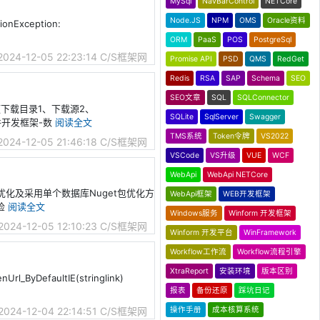
MySql
NavBarControl
NETCore
Node.JS
NPM
OMS
Oracle资料
ionException:
ORM
PaaS
POS
PostgreSql
2024-12-05 22:23:14
C/S框架网
Promise API
PSD
QMS
RedGet
Redis
RSA
SAP
Schema
SEO
SEO文章
SQL
SQLConnector
视频下载目录1、下载源2、
SQLite
SqlServer
Swagger
6软件开发框架-数
阅读全文
TMS系统
Token令牌
VS2022
2024-12-05 21:46:18
C/S框架网
VSCode
VS升级
VUE
WCF
WebApi
WebApi NETCore
et包优化及采用单个数据库Nuget包优化方
WebApi框架
WEB开发框架
、检
阅读全文
Windows服务
Winform 开发框架
2024-12-05 12:10:23
C/S框架网
Winform 开发平台
WinFramework
Workflow工作流
Workflow流程引擎
XtraReport
安装环境
版本区别
DefaultIE(stringlink)
报表
备份还原
踩坑日记
操作手册
成本核算系统
2024-12-04 22:14:51
C/S框架网