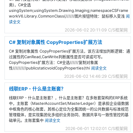
类)，C#全选
usingSystem;usingSystem.Drawing.Imaging;namespaceCSFrame
workV6.Library.CommonClass{//////图片按钮特效：鼠标移入变浅
阅
读全文
2026-06-02 20:11:09
C/S框架网
C# 复制对象属性 CopyProperties扩展方法
C# 复制对象属性 CopyProperties扩展方法，该方法增加判断逻辑：通
过属性的CanRead,CanWrite判断属性是否可读或可写。
CopyProperties扩展方法：C#全选//////复制对象属
性/////////publicstaticvoidCopyProperties(thi
阅读全文
2026-06-02 14:46:29
C/S框架网
线联ERP - 什么是主账套？
线联ERP - 什么是主账套？，什么是主账套？在多账套架构的ERP系统
中，主账套（MasterAccountSet/MasterLedger）是承担企业级数据
中枢角色的核心账套，其核心定位为全集团统一的公共数据与标准规范
管理载体，是实现集团化多组织业务协同、数据共享与一致性管控的基
础单元。主账套集中
阅读全文
2026-06-01 12:02:01
C/S框架网