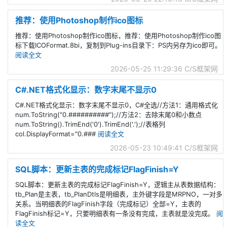
推荐：使用Photoshop制作ico图标
推荐：使用Photoshop制作ico图标，推荐：使用Photoshop制作ico图
标下载ICOFormat.8bi，复制到Plug-ins目录下：PS内另存为ico即可。
阅读全文
2026-05-25 11:29:36
C/S框架网
C#.NET格式化显示：数字末尾不显示0
C#.NET格式化显示：数字末尾不显示0，C#全选//方法1：通用格式化
num.ToString("0.##########");//方法2：去除末尾0和小数点
num.ToString().TrimEnd('0').TrimEnd('.');//表格列
col.DisplayFormat="0.###
阅读全文
2026-05-23 10:49:41
C/S框架网
SQL脚本：更新主表的完成标记FlagFinish=Y
SQL脚本：更新主表的完成标记FlagFinish=Y，逻辑主从表数据结构：
tb_Plan是主表，tb_PlanDtls是明细表，主外键字段是MRPNO，一对多
关系。当明细表的FlagFinish字段（完成标记）全部=Y，主表的
FlagFinish标记=Y，只要明细表有一条没有完成，主表就是没完成。
阅
读全文