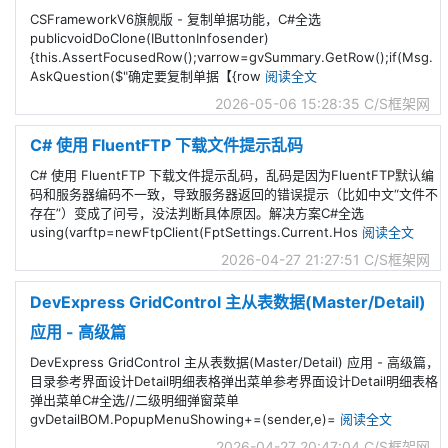
CSFrameworkV6旗舰版 - 复制单据功能，C#全选
publicvoidDoClone(IButtonInfosender)
{this.AssertFocusedRow();varrow=gvSummary.GetRow();if(Msg.
AskQuestion($"确定要复制单据【{row
阅读全文
2026-05-06 15:28:35
C/S框架网
C# 使用 FluentFTP 下载文件提示乱码
C# 使用 FluentFTP 下载文件提示乱码，乱码是因为FluentFTP默认编
码和服务器编码不一致，导致服务器返回的错误提示（比如中文“文件不
存在”）变成了问号，没法判断具体原因。解决方案C#全选
using(varftp=newFtpClient(FptSettings.Current.Hos
阅读全文
2026-04-27 21:27:51
C/S框架网
DevExpress GridControl 主从表数据(Master/Detail)
应用 - 高级篇
DevExpress GridControl 主从表数据(Master/Detail) 应用 - 高级篇，
目录参考界面设计Detail明细表格弹出菜单参考界面设计Detail明细表格
弹出菜单C#全选//二级明细弹窗菜单
gvDetailBOM.PopupMenuShowing+=(sender,e)=
阅读全文
2026-04-27 20:47:04
C/S框架网