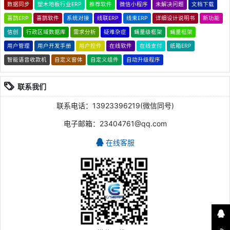
数据同步
塑木地板行业ERP
推荐软件
微信小程序
未解决问题
文档下载
喜鹊ERP
喜鹊软件
系统对接
线联ERP
线束ERP
详细设计说明书
新功能
信创
行政区域数据库
需求分析
疑难杂症
蝇量级框架
蝇量框架
用户管理
用户开发手册
用户控件
在线软件
在线支付
纸箱ERP
智能语音收款机
自定义窗体
自定义组件
自动升级程序
联系我们
联系电话：13923396219(微信同号)
电子邮箱：23404761@qq.com
在线客服