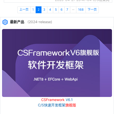
上一页
1
2
3
4
5
6
7
···
168
下一页
最新产品
(2024-release)
CSFramework
V6.1
C/S快速开发框架
旗舰版