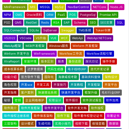
MiniFramework
MIS
MSSQL
MySql
NavBarControl
NETCore
Node.JS
NPM
OMS
Oracle资料
ORM
PaaS
POS
PostgreSql
Promise API
PSD
QMS
RedGet
Redis
RSA
SAP
Schema
SEO
SEO文章
SQL
SQLConnector
SQLite
SqlServer
Swagger
TMS系统
Token令牌
VS2022
VSCode
VS升级
VUE
WCF
WebApi
WebApi NETCore
WebApi框架
WEB开发框架
Windows服务
Winform 开发框架
Winform 开发平台
WinFramework
Workflow工作流
Workflow流程引擎
XtraReport
安装环境
版本区别
报表
备份还原
踩坑日记
操作手册
成本核算系统
达梦数据库
代码生成器
电子线材ERP
迭代开发记录
功能介绍
官方软件下载
国际化
海康威视考勤
基础资料窗体
架构设计
角色权限
开发sce
开发工具
开发技巧
开发教程
开发框架
开发平台
开发指南
客户案例
快速搭站系统
快速开发平台
框架升级
毛衫行业ERP
秘钥
密钥
企业网络维护
权限设计
软件报价
软件测试报告
软件加壳
软件简介
软件开发框架
软件开发平台
软件开发文档
软件授权
软件授权注册系统
软件体系架构
软件下载
软件著作权登记证书
软著证书
三层架构
设计模式
生成代码
实用小技巧
视频下载
收钱音箱
数据锁