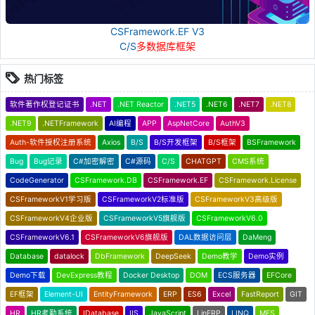
CSFramework.EF V3
C/S
多数据库框架
热门标签
软件著作权登记证书
.NET
.NET Reactor
.NET5
.NET6
.NET7
.NET8
.NET9
.NETFramework
AI编程
APP
AspNetCore
AuthV3
Auth-软件授权注册系统
Axios
B/S
B/S开发框架
B/S框架
BSFramework
Bug
Bug记录
C#加密解密
C#源码
C/S
CHATGPT
CMS系统
CodeGenerator
CSFramework.DB
CSFramework.EF
CSFramework.License
CSFrameworkV1学习版
CSFrameworkV2标准版
CSFrameworkV3高级版
CSFrameworkV4企业版
CSFrameworkV5旗舰版
CSFrameworkV6.0
CSFrameworkV6.1
CSFrameworkV6旗舰版
DAL数据访问层
DaMeng
Database
datalock
DbFramework
DeepSeek
Demo教学
Demo实例
Demo下载
DevExpress教程
Docker Desktop
DOM
ECS服务器
EFCore
EF框架
Element-UI
EntityFramework
ERP
ES6
Excel
FastReport
GIT
HR
HR考勤系统
IDatabase
IIS
JavaScript
LinERP
LINQ
MES