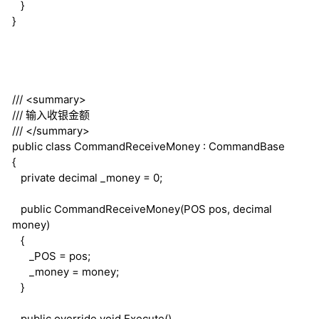
}
}
///
<summary>
///
输入收银金额
///
</summary>
public
class
CommandReceiveMoney : CommandBase
{
private
decimal
_money = 0;
public
CommandReceiveMoney(POS pos,
decimal
money)
{
_POS = pos;
_money = money;
}
public
override
void
Execute()