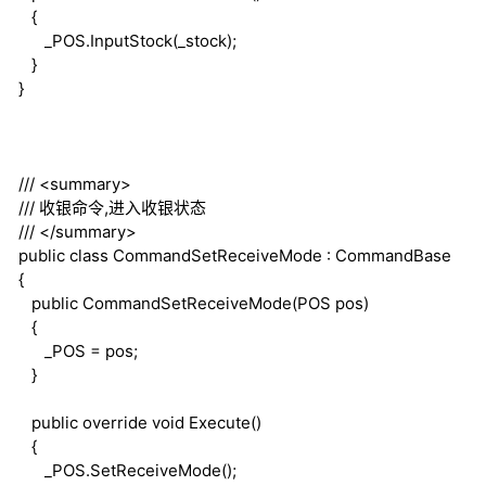
{
_POS.InputStock(_stock);
}
}
///
<summary>
///
收银命令,进入收银状态
///
</summary>
public
class
CommandSetReceiveMode : CommandBase
{
public
CommandSetReceiveMode(POS pos)
{
_POS = pos;
}
public
override
void
Execute()
{
_POS.SetReceiveMode();