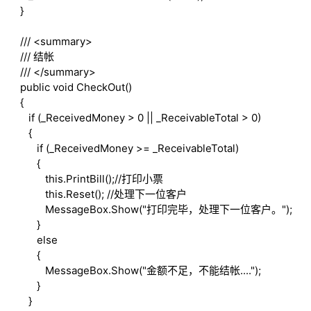
}
///
<summary>
///
结帐
///
</summary>
public
void
CheckOut()
{
if
(_ReceivedMoney > 0 || _ReceivableTotal > 0)
{
if
(_ReceivedMoney >= _ReceivableTotal)
{
this
.PrintBill();
//打印小票
this
.Reset();
//处理下一位客户
MessageBox.Show("打印完毕，处理下一位客户。");
}
else
{
MessageBox.Show("金额不足，不能结帐....");
}
}