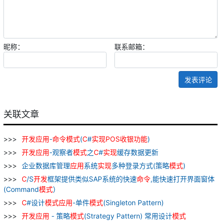
昵称：
联系邮箱：
发表评论
关联文章
开发
应用
-
命令
模式
(
C
#
实现
POS
收银
功能
)
开发
应用
-观察者
模式
之
C
#
实现
缓存数据更新
企业数据库管理
应用
系统
实现
多种登录方式(策略
模式
)
C
/S
开发
框架提供类似SAP系统的快速
命令
,能快速打开界面窗体
(Command
模式
）
C
#设计
模式
应用
-单件
模式
(Singleton Pattern)
开发
应用
- 策略
模式
(Strategy Pattern) 常用设计
模式