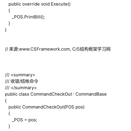
public
override
void
Execute()
{
_POS.PrintBill();
}
}
// 来源:www.CSFramework.com, C/S结构框架学习网
///
<summary>
///
收银/结帐命令
///
</summary>
public
class
CommandCheckOut : CommandBase
{
public
CommandCheckOut(POS pos)
{
_POS = pos;
}