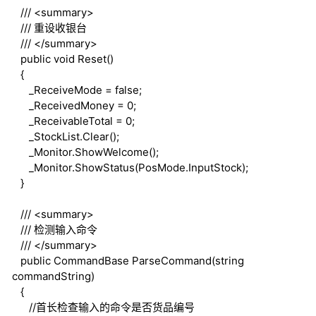
///
<summary>
///
重设收银台
///
</summary>
public
void
Reset()
{
_ReceiveMode =
false
;
_ReceivedMoney = 0;
_ReceivableTotal = 0;
_StockList.Clear();
_Monitor.ShowWelcome();
_Monitor.ShowStatus(PosMode.InputStock);
}
///
<summary>
///
检测输入命令
///
</summary>
public
CommandBase ParseCommand(
string
commandString)
{
//首长检查输入的命令是否货品编号