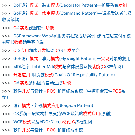
GoF设计
模式
：装饰
模式
(Decorator Pattern)—扩展系统
功能
GoF设计
模式
：
命令
模式
(Command Pattern)—请求发送者与接
收者解耦
C
#
实现
截图软件
功能
CSFramework WebApi服务端框架成功案例-建行底层支付系统
+i蜜书
收银
助手客户端
C
/S
应用
程序
开发
框架|
C
/S
开发
平台
GoF设计
模式
：享元
模式
(Flyweight Pattern)—
实现
对象的复用
MDI程序-TabbedMdi
模式
与窗体层叠互换
功能
(
C
/S框架网)
开发
应用
-职责链
模式
(Chain Of Resposibility Pattern)
C
#
实现
条码图片自动生成
功能
软件
开发
与设计 -
POS
-销售终端系统（中控消费软件
POS
系
统）
设计
模式
- 外观
模式
应用
(Façade Pattern)
CS系统三层架构扩展支持WCF及策略
模式
应用
(原创)
WCF
模式
以及ADO-Direct
模式
|
C
/S框架网
软件
开发
与设计 -
POS
-销售终端系统