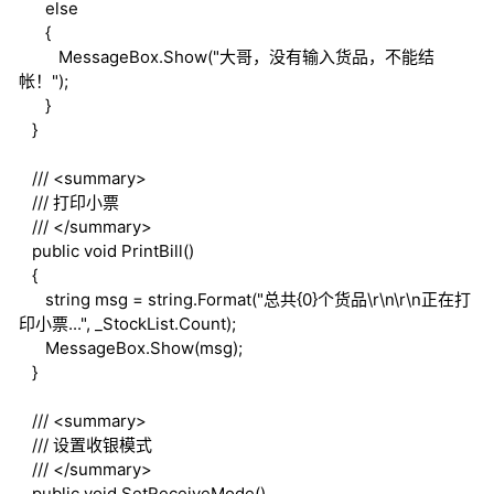
else
{
MessageBox.Show("大哥，没有输入货品，不能结
帐！");
}
}
///
<summary>
///
打印小票
///
</summary>
public
void
PrintBill()
{
string
msg =
string
.Format("总共{0}个货品\r\n\r\n正在打
印小票...", _StockList.Count);
MessageBox.Show(msg);
}
///
<summary>
///
设置收银模式
///
</summary>
public
void
SetReceiveMode()