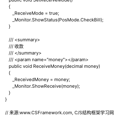
{
_ReceiveMode =
true
;
_Monitor.ShowStatus(PosMode.CheckBill);
}
///
<summary>
///
收款
///
</summary>
///
<param name="money">
</param>
public
void
ReceiveMoney(
decimal
money)
{
_ReceivedMoney = money;
_Monitor.ShowReceive(money);
}
}
// 来源:www.CSFramework.com, C/S结构框架学习网