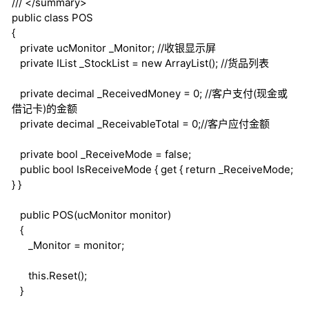
///
</summary>
public
class
POS
{
private
ucMonitor _Monitor;
//收银显示屏
private
IList _StockList =
new
ArrayList();
//货品列表
private
decimal
_ReceivedMoney = 0;
//客户支付(现金或
借记卡)的金额
private
decimal
_ReceivableTotal = 0;
//客户应付金额
private
bool
_ReceiveMode =
false
;
public
bool
IsReceiveMode {
get
{
return
_ReceiveMode;
} }
public
POS(ucMonitor monitor)
{
_Monitor = monitor;
this
.Reset();
}