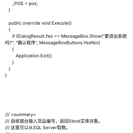
_POS = pos;
}
public
override
void
Execute()
{
if
(DialogResult.Yes == MessageBox.Show("要退出系统
吗?", "确认程序", MessageBoxButtons.YesNo))
{
Application.Exit();
}
}
}
///
<summary>
///
由收银台输入货品编号，返回Stock实体对象。
///
这里可以从SQL Server取数。