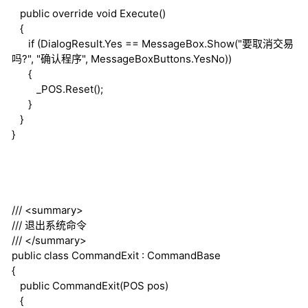
public
override
void
Execute()
{
if
(DialogResult.Yes == MessageBox.Show("要取消交易
吗?", "确认程序", MessageBoxButtons.YesNo))
{
_POS.Reset();
}
}
}
///
<summary>
///
退出系统命令
///
</summary>
public
class
CommandExit : CommandBase
{
public
CommandExit(POS pos)
{