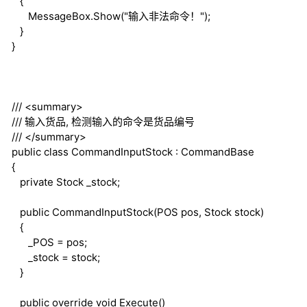
{
MessageBox.Show("输入非法命令！");
}
}
///
<summary>
///
输入货品, 检测输入的命令是货品编号
///
</summary>
public
class
CommandInputStock : CommandBase
{
private
Stock _stock;
public
CommandInputStock(POS pos, Stock stock)
{
_POS = pos;
_stock = stock;
}
public
override
void
Execute()