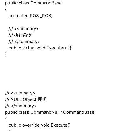
public
class
CommandBase
{
protected
POS _POS;
///
<summary>
///
执行命令
///
</summary>
public
virtual
void
Execute() { }
}
///
<summary>
///
NULL Object 模式
///
</summary>
public
class
CommandNull : CommandBase
{
public
override
void
Execute()