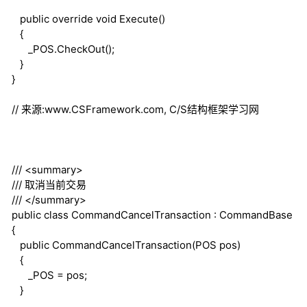
public
override
void
Execute()
{
_POS.CheckOut();
}
}
// 来源:www.CSFramework.com, C/S结构框架学习网
///
<summary>
///
取消当前交易
///
</summary>
public
class
CommandCancelTransaction : CommandBase
{
public
CommandCancelTransaction(POS pos)
{
_POS = pos;
}