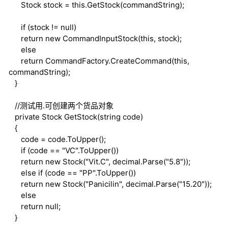
Stock stock =
this
.GetStock(commandString);
if
(stock !=
null
)
return
new
CommandInputStock(
this
, stock);
else
return
CommandFactory.CreateCommand(
this
,
commandString);
}
//测试用.可创建两个货品对象
private
Stock GetStock(
string
code)
{
code = code.ToUpper();
if
(code == "VC".ToUpper())
return
new
Stock("Vit.C",
decimal
.Parse("5.8"));
else
if
(code == "PP".ToUpper())
return
new
Stock("Panicilin",
decimal
.Parse("15.20"));
else
return
null
;
}