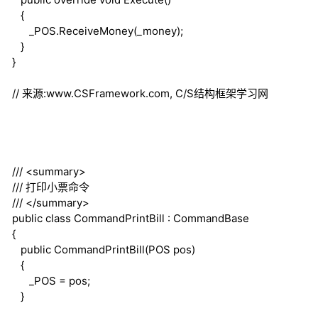
{
_POS.ReceiveMoney(_money);
}
}
// 来源:www.CSFramework.com, C/S结构框架学习网
///
<summary>
///
打印小票命令
///
</summary>
public
class
CommandPrintBill : CommandBase
{
public
CommandPrintBill(POS pos)
{
_POS = pos;
}