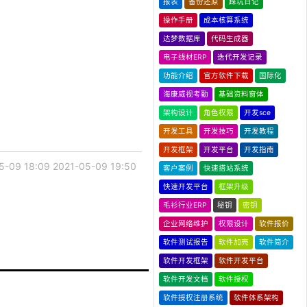
报表
备份还原
踩坑日记
操作手册
成本核算系统
达梦数据库
代码生成器
电子线材ERP
迭代开发记录
功能介绍
官方软件下载
国际化
海康威视考勤
基础资料窗体
架构设计
角色权限
开发sce
开发工具
开发技巧
开发教程
开发框架
开发平台
开发指南
5-09 18:09
2021-05-09 19:50
客户案例
快速搭站系统
快速开发平台
框架升级
毛衫行业ERP
秘钥
密钥
企业网络维护
权限设计
软件报价
软件测试报告
软件加壳
软件简介
软件开发框架
软件开发平台
软件开发文档
软件授权
软件授权注册系统
软件体系架构