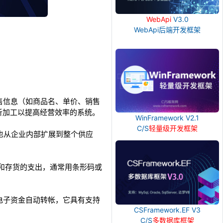
WebApi
V3.0
WebApi后端开发框架
售信息（如商品名、单价、销售
析加工以提高经营效率的系统。
WinFramework V2.1
C/S
轻量级开发框架
也从企业内部扩展到整个供应
的计算和存货的支出，通常用条形码或
电子资金自动转帐，它具有支持
CSFramework.EF V3
C/S
多数据库框架