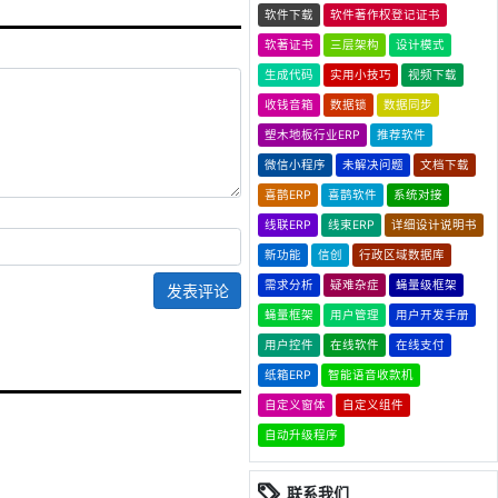
软件下载
软件著作权登记证书
软著证书
三层架构
设计模式
生成代码
实用小技巧
视频下载
收钱音箱
数据锁
数据同步
塑木地板行业ERP
推荐软件
微信小程序
未解决问题
文档下载
喜鹊ERP
喜鹊软件
系统对接
线联ERP
线束ERP
详细设计说明书
新功能
信创
行政区域数据库
需求分析
疑难杂症
蝇量级框架
发表评论
蝇量框架
用户管理
用户开发手册
用户控件
在线软件
在线支付
纸箱ERP
智能语音收款机
自定义窗体
自定义组件
自动升级程序
联系我们