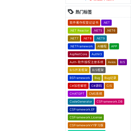
热门标签
软件著作权登记证书
.NET
.NET Reactor
.NET5
.NET6
.NET7
.NET8
.NET9
.NETFramework
AI编程
APP
AspNetCore
AuthV3
Auth-软件授权注册系统
Axios
B/S
B/S开发框架
B/S框架
BSFramework
Bug
Bug记录
C#加密解密
C#源码
C/S
CHATGPT
CMS系统
CodeGenerator
CSFramework.DB
CSFramework.EF
CSFramework.License
CSFrameworkV1学习版