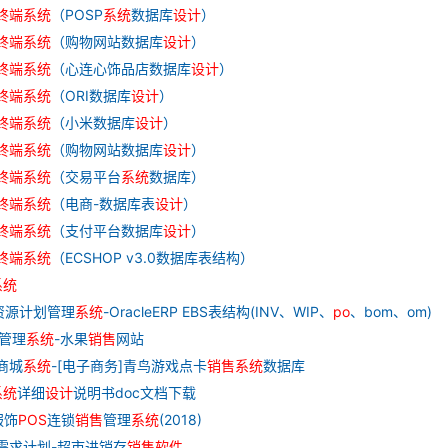
终端
系统
（POSP
系统
数据库
设计
）
终端
系统
（购物网站数据库
设计
）
终端
系统
（心连心饰品店数据库
设计
）
终端
系统
（ORI数据库
设计
）
终端
系统
（小米数据库
设计
）
终端
系统
（购物网站数据库
设计
）
终端
系统
（交易平台
系统
数据库）
终端
系统
（电商-数据库表
设计
）
终端
系统
（支付平台数据库
设计
）
终端
系统
（ECSHOP v3.0数据库表结构）
系统
业资源计划管理
系统
-OracleERP EBS表结构(INV、WIP、
po
、bom、om)
单管理
系统
-水果
销售
网站
子商城
系统
-[电子商务]青鸟游戏点卡
销售
系统
数据库
系统
详细
设计
说明书doc文档下载
服饰
POS
连锁
销售
管理
系统
(2018)
料需求计划-超市进销存
销售
软件