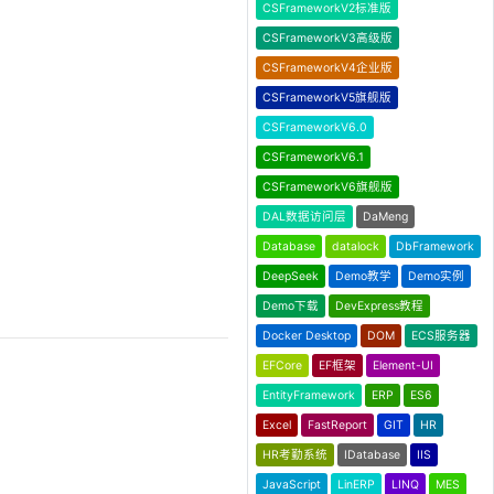
CSFrameworkV2标准版
CSFrameworkV3高级版
CSFrameworkV4企业版
CSFrameworkV5旗舰版
CSFrameworkV6.0
CSFrameworkV6.1
CSFrameworkV6旗舰版
DAL数据访问层
DaMeng
Database
datalock
DbFramework
DeepSeek
Demo教学
Demo实例
Demo下载
DevExpress教程
Docker Desktop
DOM
ECS服务器
EFCore
EF框架
Element-UI
EntityFramework
ERP
ES6
Excel
FastReport
GIT
HR
HR考勤系统
IDatabase
IIS
JavaScript
LinERP
LINQ
MES