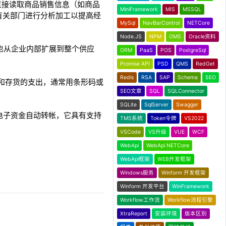
品时直接读取商品销售信息（如商品
MiniFramework
MIS
MSSQL
有关部门进行分析加工以提高经
MySql
NavBarControl
NETCore
Node.JS
NPM
OMS
Oracle资料
也从企业内部扩展到整个供应
ORM
PaaS
POS
PostgreSql
Promise API
PSD
QMS
RedGet
Redis
RSA
SAP
Schema
SEO
的计算和存货的支出，通常用条形码或
SEO文章
SQL
SQLConnector
SQLite
SqlServer
Swagger
电子资金自动转帐，它具有支持
TMS系统
Token令牌
VS2022
VSCode
VS升级
VUE
WCF
WebApi
WebApi NETCore
WebApi框架
WEB开发框架
Windows服务
Winform 开发框架
Winform 开发平台
WinFramework
Workflow工作流
Workflow流程引擎
XtraReport
安装环境
版本区别