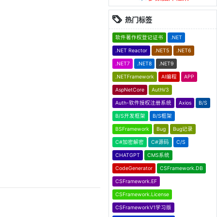
热门标签
软件著作权登记证书
.NET
.NET Reactor
.NET5
.NET6
.NET7
.NET8
.NET9
.NETFramework
AI编程
APP
AspNetCore
AuthV3
Auth-软件授权注册系统
Axios
B/S
B/S开发框架
B/S框架
BSFramework
Bug
Bug记录
C#加密解密
C#源码
C/S
CHATGPT
CMS系统
CodeGenerator
CSFramework.DB
CSFramework.EF
CSFramework.License
CSFrameworkV1学习版