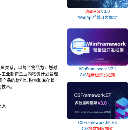
WebApi
V3.0
WebApi后端开发框架
从属和数量关系，以每个物品为计划对
WinFramework V2.1
种工业制造企业内物资计划管理
C/S
轻量级开发框架
成产品的材料结构表和库存状
用技术。
还原
CSFramework.EF V3
C/S
多数据库框架