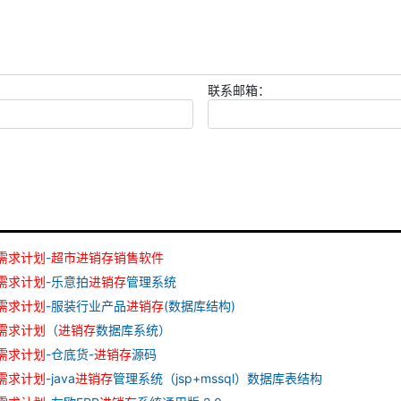
联系邮箱：
需求
计划
-
超市
进
销
存
销售
软件
需求
计划
-乐意拍
进
销
存
管理系统
需求
计划
-服装行业产品
进
销
存
(数据库结构)
需求
计划
（
进
销
存
数据库系统）
需求
计划
-仓底货-
进
销
存
源码
需求
计划
-java
进
销
存
管理系统（jsp+mssql）数据库表结构