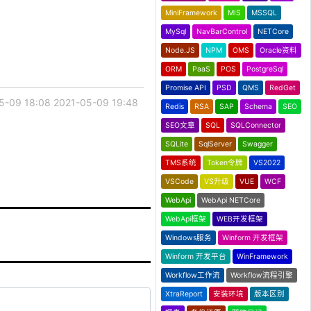
MiniFramework
MIS
MSSQL
MySql
NavBarControl
NETCore
Node.JS
NPM
OMS
Oracle资料
ORM
PaaS
POS
PostgreSql
Promise API
PSD
QMS
RedGet
5-09 18:08
2021-05-09 19:48
Redis
RSA
SAP
Schema
SEO
SEO文章
SQL
SQLConnector
SQLite
SqlServer
Swagger
TMS系统
Token令牌
VS2022
VSCode
VS升级
VUE
WCF
WebApi
WebApi NETCore
WebApi框架
WEB开发框架
Windows服务
Winform 开发框架
Winform 开发平台
WinFramework
Workflow工作流
Workflow流程引擎
XtraReport
安装环境
版本区别