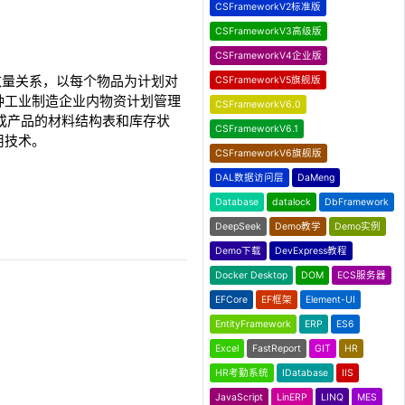
CSFrameworkV2标准版
CSFrameworkV3高级版
CSFrameworkV4企业版
从属和数量关系，以每个物品为计划对
CSFrameworkV5旗舰版
种工业制造企业内物资计划管理
CSFrameworkV6.0
成产品的材料结构表和库存状
CSFrameworkV6.1
用技术。
CSFrameworkV6旗舰版
DAL数据访问层
DaMeng
Database
datalock
DbFramework
DeepSeek
Demo教学
Demo实例
Demo下载
DevExpress教程
Docker Desktop
DOM
ECS服务器
EFCore
EF框架
Element-UI
EntityFramework
ERP
ES6
Excel
FastReport
GIT
HR
HR考勤系统
IDatabase
IIS
JavaScript
LinERP
LINQ
MES