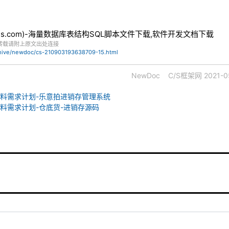
bles.com)-海量数据库表结构SQL脚本文件下载,软件开发文档下载
转载请附上原文出处连接
chive/newdoc/cs-210903193638709-15.html
NewDoc
C/S框架网
2021-0
-物料需求计划-乐意拍进销存管理系统
-物料需求计划-仓底货-进销存源码