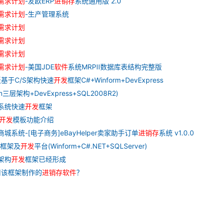
需求
计划
-友欧ERP
进
销
存
系统通用版 2.0
需求
计划
-生产管理系统
需求
计划
需求
计划
需求
计划
需求
计划
-美国JDE
软件
系统MRPII数据库表结构完整版
基于C/S架构快速
开发
框架C#+Winform+DevExpress
m三层架构+DevExpress+SQL2008R2)
系统快速
开发
框架
开发
模板功能介绍
子商城系统-[电子商务]eBayHelper卖家助手订单
进
销
存
系统 v1.0.0
框架及
开发
平台(Winform+C#.NET+SQLServer)
S架构
开发
框架已经形成
用该框架制作的
进
销
存
软件
？