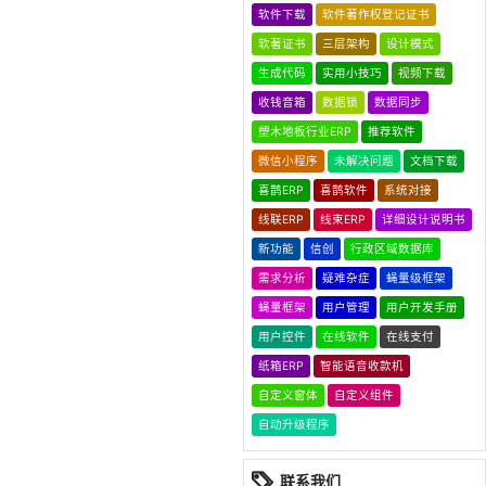
软件下载
软件著作权登记证书
软著证书
三层架构
设计模式
生成代码
实用小技巧
视频下载
收钱音箱
数据锁
数据同步
塑木地板行业ERP
推荐软件
微信小程序
未解决问题
文档下载
喜鹊ERP
喜鹊软件
系统对接
线联ERP
线束ERP
详细设计说明书
新功能
信创
行政区域数据库
需求分析
疑难杂症
蝇量级框架
蝇量框架
用户管理
用户开发手册
用户控件
在线软件
在线支付
纸箱ERP
智能语音收款机
自定义窗体
自定义组件
自动升级程序
联系我们