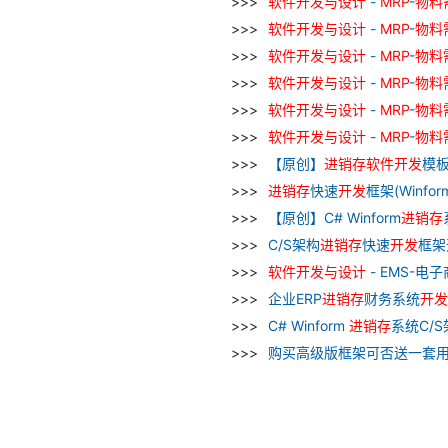
软件
开发
与
设计
-
MRP
-
物料
软件
开发
与
设计
-
MRP
-
物料
软件
开发
与
设计
-
MRP
-
物料
软件
开发
与
设计
-
MRP
-
物料
软件
开发
与
设计
-
MRP
-
物料
软件
开发
与
设计
-
MRP
-
物料
【原创】
进
销
存
软件
开发
模板
进
销
存
快速
开发
框架(Winfor
【原创】C# Winform
进
销
存
C/S架构
进
销
存
快速
开发
框架
软件
开发
与
设计
- EMS-电
企业ERP
进
销
存
财务系统
开发
C# Winform
进
销
存
系统C/
购买高级版框架可否送一套