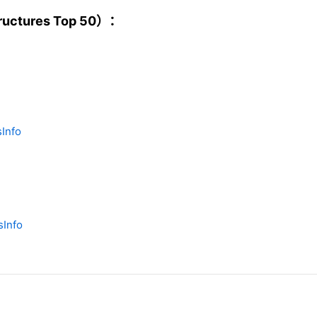
ctures Top 50）：
Info
sInfo