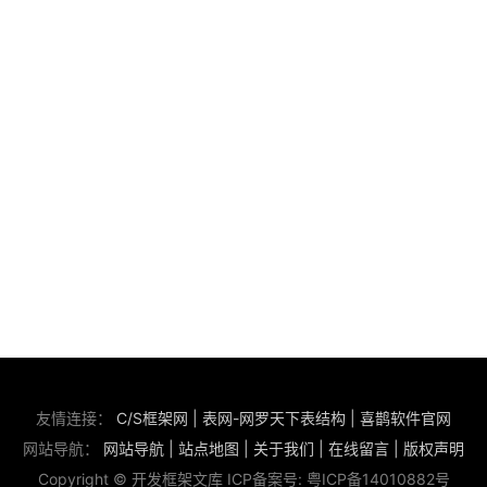
友情连接：
C/S框架网
|
表网-网罗天下表结构
|
喜鹊软件官网
网站导航：
网站导航
|
站点地图
|
关于我们
|
在线留言
|
版权声明
Copyright © 开发框架文库 ICP备案号:
粤ICP备14010882号