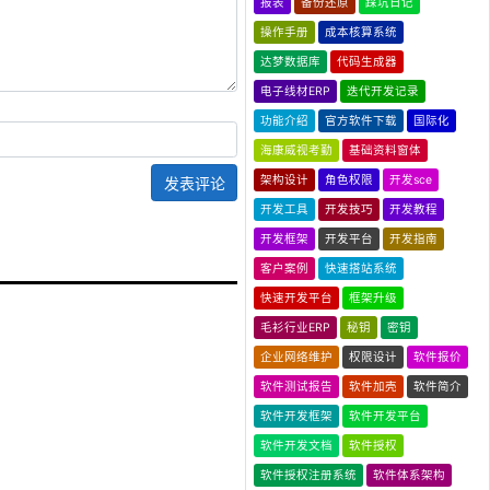
报表
备份还原
踩坑日记
操作手册
成本核算系统
达梦数据库
代码生成器
电子线材ERP
迭代开发记录
功能介绍
官方软件下载
国际化
海康威视考勤
基础资料窗体
架构设计
角色权限
开发sce
发表评论
开发工具
开发技巧
开发教程
开发框架
开发平台
开发指南
客户案例
快速搭站系统
快速开发平台
框架升级
毛衫行业ERP
秘钥
密钥
企业网络维护
权限设计
软件报价
软件测试报告
软件加壳
软件简介
软件开发框架
软件开发平台
软件开发文档
软件授权
软件授权注册系统
软件体系架构