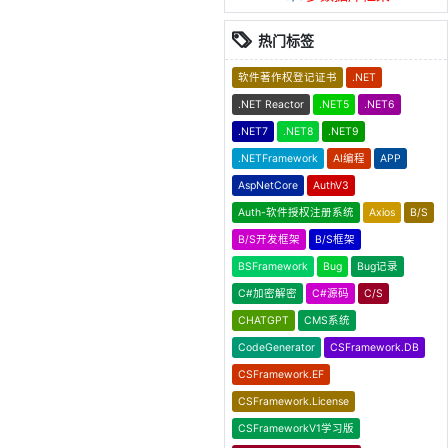
热门标签
软件著作权登记证书
.NET
.NET Reactor
.NET5
.NET6
.NET7
.NET8
.NET9
.NETFramework
AI编程
APP
AspNetCore
AuthV3
Auth-软件授权注册系统
Axios
B/S
B/S开发框架
B/S框架
BSFramework
Bug
Bug记录
C#加密解密
C#源码
C/S
CHATGPT
CMS系统
CodeGenerator
CSFramework.DB
CSFramework.EF
CSFramework.License
CSFrameworkV1学习版