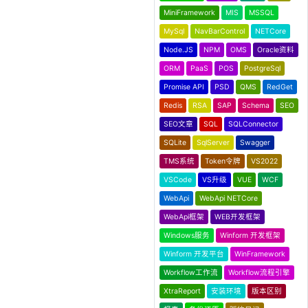
MiniFramework
MIS
MSSQL
MySql
NavBarControl
NETCore
Node.JS
NPM
OMS
Oracle资料
ORM
PaaS
POS
PostgreSql
Promise API
PSD
QMS
RedGet
Redis
RSA
SAP
Schema
SEO
SEO文章
SQL
SQLConnector
SQLite
SqlServer
Swagger
TMS系统
Token令牌
VS2022
VSCode
VS升级
VUE
WCF
WebApi
WebApi NETCore
WebApi框架
WEB开发框架
Windows服务
Winform 开发框架
Winform 开发平台
WinFramework
Workflow工作流
Workflow流程引擎
XtraReport
安装环境
版本区别