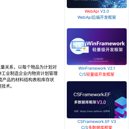
WebApi
V3.0
WebApi后端开发框架
从属和数量关系，以每个物品为计划对
WinFramework V2.1
种工业制造企业内物资计划管理
C/S
轻量级开发框架
成产品的材料结构表和库存状
用技术。
CSFramework.EF V3
C/S
多数据库框架