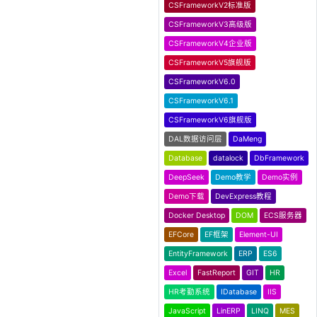
CSFrameworkV2标准版
CSFrameworkV3高级版
CSFrameworkV4企业版
CSFrameworkV5旗舰版
CSFrameworkV6.0
CSFrameworkV6.1
CSFrameworkV6旗舰版
DAL数据访问层
DaMeng
Database
datalock
DbFramework
DeepSeek
Demo教学
Demo实例
Demo下载
DevExpress教程
Docker Desktop
DOM
ECS服务器
EFCore
EF框架
Element-UI
EntityFramework
ERP
ES6
Excel
FastReport
GIT
HR
HR考勤系统
IDatabase
IIS
JavaScript
LinERP
LINQ
MES