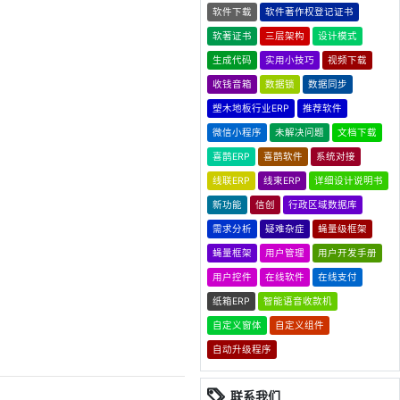
软件下载
软件著作权登记证书
软著证书
三层架构
设计模式
生成代码
实用小技巧
视频下载
收钱音箱
数据锁
数据同步
塑木地板行业ERP
推荐软件
微信小程序
未解决问题
文档下载
喜鹊ERP
喜鹊软件
系统对接
线联ERP
线束ERP
详细设计说明书
新功能
信创
行政区域数据库
需求分析
疑难杂症
蝇量级框架
蝇量框架
用户管理
用户开发手册
用户控件
在线软件
在线支付
纸箱ERP
智能语音收款机
自定义窗体
自定义组件
自动升级程序
联系我们