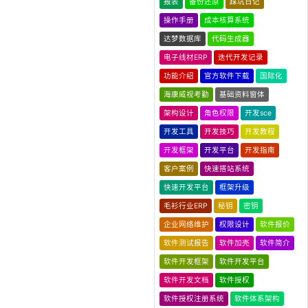
报表
备份还原
踩坑日记
操作手册
成本核算系统
达梦数据库
代码生成器
电子线材ERP
迭代开发记录
功能介绍
官方软件下载
国际化
海康威视考勤
基础资料窗体
架构设计
角色权限
开发sce
开发工具
开发技巧
开发教程
开发框架
开发平台
开发指南
客户案例
快速搭站系统
快速开发平台
框架升级
毛衫行业ERP
秘钥
密钥
企业网络维护
权限设计
软件报价
软件测试报告
软件加壳
软件简介
软件开发框架
软件开发平台
软件开发文档
软件授权
软件授权注册系统
软件体系架构