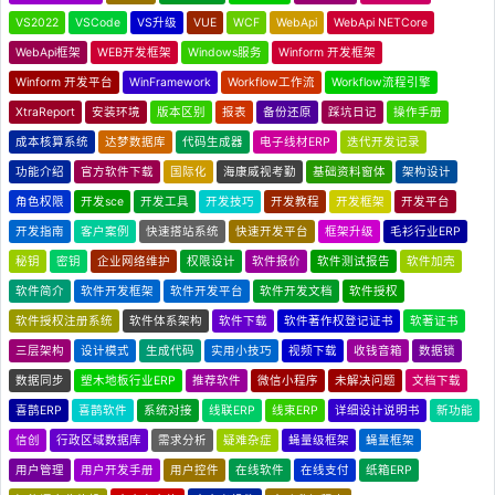
VS2022
VSCode
VS升级
VUE
WCF
WebApi
WebApi NETCore
WebApi框架
WEB开发框架
Windows服务
Winform 开发框架
Winform 开发平台
WinFramework
Workflow工作流
Workflow流程引擎
XtraReport
安装环境
版本区别
报表
备份还原
踩坑日记
操作手册
成本核算系统
达梦数据库
代码生成器
电子线材ERP
迭代开发记录
功能介绍
官方软件下载
国际化
海康威视考勤
基础资料窗体
架构设计
角色权限
开发sce
开发工具
开发技巧
开发教程
开发框架
开发平台
开发指南
客户案例
快速搭站系统
快速开发平台
框架升级
毛衫行业ERP
秘钥
密钥
企业网络维护
权限设计
软件报价
软件测试报告
软件加壳
软件简介
软件开发框架
软件开发平台
软件开发文档
软件授权
软件授权注册系统
软件体系架构
软件下载
软件著作权登记证书
软著证书
三层架构
设计模式
生成代码
实用小技巧
视频下载
收钱音箱
数据锁
数据同步
塑木地板行业ERP
推荐软件
微信小程序
未解决问题
文档下载
喜鹊ERP
喜鹊软件
系统对接
线联ERP
线束ERP
详细设计说明书
新功能
信创
行政区域数据库
需求分析
疑难杂症
蝇量级框架
蝇量框架
用户管理
用户开发手册
用户控件
在线软件
在线支付
纸箱ERP