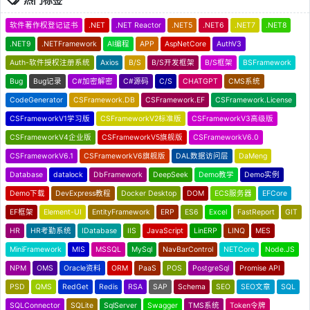
软件著作权登记证书
.NET
.NET Reactor
.NET5
.NET6
.NET7
.NET8
.NET9
.NETFramework
AI编程
APP
AspNetCore
AuthV3
Auth-软件授权注册系统
Axios
B/S
B/S开发框架
B/S框架
BSFramework
Bug
Bug记录
C#加密解密
C#源码
C/S
CHATGPT
CMS系统
CodeGenerator
CSFramework.DB
CSFramework.EF
CSFramework.License
CSFrameworkV1学习版
CSFrameworkV2标准版
CSFrameworkV3高级版
CSFrameworkV4企业版
CSFrameworkV5旗舰版
CSFrameworkV6.0
CSFrameworkV6.1
CSFrameworkV6旗舰版
DAL数据访问层
DaMeng
Database
datalock
DbFramework
DeepSeek
Demo教学
Demo实例
Demo下载
DevExpress教程
Docker Desktop
DOM
ECS服务器
EFCore
EF框架
Element-UI
EntityFramework
ERP
ES6
Excel
FastReport
GIT
HR
HR考勤系统
IDatabase
IIS
JavaScript
LinERP
LINQ
MES
MiniFramework
MIS
MSSQL
MySql
NavBarControl
NETCore
Node.JS
NPM
OMS
Oracle资料
ORM
PaaS
POS
PostgreSql
Promise API
PSD
QMS
RedGet
Redis
RSA
SAP
Schema
SEO
SEO文章
SQL
SQLConnector
SQLite
SqlServer
Swagger
TMS系统
Token令牌