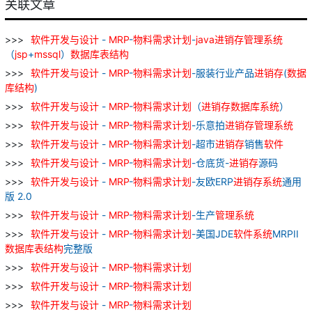
关联文章
软件
开发
与
设计
-
MRP
-
物料
需求
计划
-
java
进
销
存
管理
系统
（
jsp
+
mssql
）
数据库
表
结构
软件
开发
与
设计
-
MRP
-
物料
需求
计划
-服装行业产品
进
销
存
(
数据
库
结构
)
软件
开发
与
设计
-
MRP
-
物料
需求
计划
（
进
销
存
数据库
系统
）
软件
开发
与
设计
-
MRP
-
物料
需求
计划
-乐意拍
进
销
存
管理
系统
软件
开发
与
设计
-
MRP
-
物料
需求
计划
-超市
进
销
存
销售
软件
软件
开发
与
设计
-
MRP
-
物料
需求
计划
-仓底货-
进
销
存
源码
软件
开发
与
设计
-
MRP
-
物料
需求
计划
-友欧ERP
进
销
存
系统
通用
版 2.0
软件
开发
与
设计
-
MRP
-
物料
需求
计划
-生产
管理
系统
软件
开发
与
设计
-
MRP
-
物料
需求
计划
-美国JDE
软件
系统
MRPII
数据库
表
结构
完整版
软件
开发
与
设计
-
MRP
-
物料
需求
计划
软件
开发
与
设计
-
MRP
-
物料
需求
计划
软件
开发
与
设计
-
MRP
-
物料
需求
计划