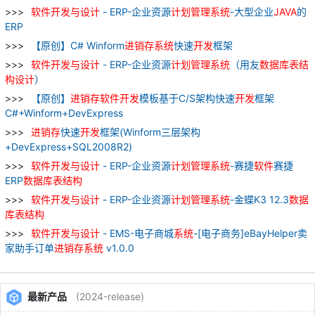
软件
开发
与
设计
- ERP-企业资源
计划
管理
系统
-大型企业
JAVA
的
ERP
【原创】C# Winform
进
销
存
系统
快速
开发
框架
软件
开发
与
设计
- ERP-企业资源
计划
管理
系统
（用友
数据库
表
结
构
设计
）
【原创】
进
销
存
软件
开发
模板基于C/S架构快速
开发
框架
C#+Winform+DevExpress
进
销
存
快速
开发
框架(Winform三层架构
+DevExpress+SQL2008R2)
软件
开发
与
设计
- ERP-企业资源
计划
管理
系统
-赛捷
软件
赛捷
ERP
数据库
表
结构
软件
开发
与
设计
- ERP-企业资源
计划
管理
系统
-金蝶K3 12.3
数据
库
表
结构
软件
开发
与
设计
- EMS-电子商城
系统
-[电子商务]eBayHelper卖
家助手订单
进
销
存
系统
v1.0.0
最新产品
(2024-release)