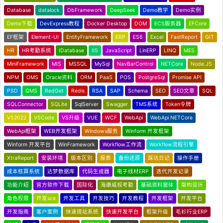
Database
datalock
DbFramework
DeepSeek
Demo教学
Demo实例
Demo下载
DevExpress教程
Docker Desktop
DOM
ECS服务器
EFCore
EF框架
Element-UI
EntityFramework
ERP
ES6
Excel
FastReport
GIT
HR
HR考勤系统
IDatabase
IIS
JavaScript
LinERP
LINQ
MES
MiniFramework
MIS
MSSQL
MySql
NavBarControl
NETCore
Node.JS
NPM
OMS
Oracle资料
ORM
PaaS
POS
PostgreSql
Promise API
PSD
QMS
RedGet
Redis
RSA
SAP
Schema
SEO
SEO文章
SQL
SQLConnector
SQLite
SqlServer
Swagger
TMS系统
Token令牌
VS2022
VSCode
VS升级
VUE
WCF
WebApi
WebApi NETCore
WebApi框架
WEB开发框架
Windows服务
Winform 开发框架
Winform 开发平台
WinFramework
Workflow工作流
Workflow流程引擎
XtraReport
安装环境
版本区别
报表
备份还原
踩坑日记
操作手册
成本核算系统
达梦数据库
代码生成器
电子线材ERP
迭代开发记录
功能介绍
官方软件下载
国际化
海康威视考勤
基础资料窗体
架构设计
角色权限
开发sce
开发工具
开发技巧
开发教程
开发框架
开发平台
开发指南
客户案例
快速搭站系统
快速开发平台
框架升级
毛衫行业ERP