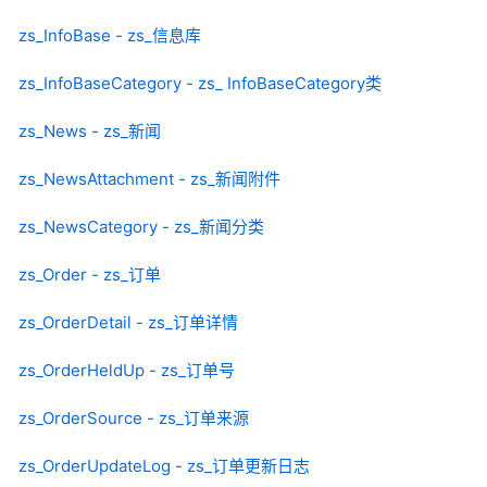
zs_InfoBase - zs_信息库
zs_InfoBaseCategory - zs_ InfoBaseCategory类
zs_News - zs_新闻
zs_NewsAttachment - zs_新闻附件
zs_NewsCategory - zs_新闻分类
zs_Order - zs_订单
zs_OrderDetail - zs_订单详情
zs_OrderHeldUp - zs_订单号
zs_OrderSource - zs_订单来源
zs_OrderUpdateLog - zs_订单更新日志