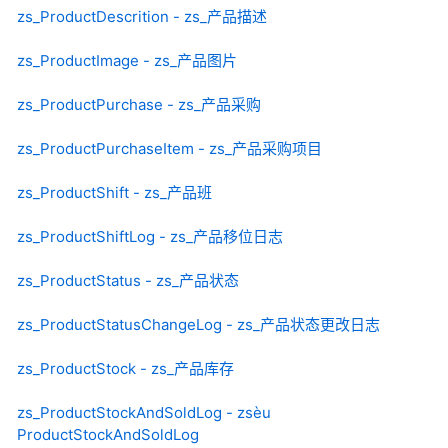
zs_ProductDescrition - zs_产品描述
zs_ProductImage - zs_产品图片
zs_ProductPurchase - zs_产品采购
zs_ProductPurchaseItem - zs_产品采购项目
zs_ProductShift - zs_产品班
zs_ProductShiftLog - zs_产品移位日志
zs_ProductStatus - zs_产品状态
zs_ProductStatusChangeLog - zs_产品状态更改日志
zs_ProductStock - zs_产品库存
zs_ProductStockAndSoldLog - zsèu
ProductStockAndSoldLog