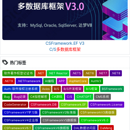
CSFramework.EF V3
C/S
多数据库框架
热门标签
软件著作权登记证书
.NET
.NET Reactor
.NET5
.NET6
.NET7
.NET8
.NET9
.NETFramework
AI编程
APP
AspNetCore
AuthV3
Auth-软件授权注册系统
Axios
B/S
B/S开发框架
B/S框架
BSFramework
Bug
Bug记录
C#加密解密
C#源码
C/S
CHATGPT
CMS系统
CodeGenerator
CSFramework.DB
CSFramework.EF
CSFramework.License
CSFrameworkV1学习版
CSFrameworkV2标准版
CSFrameworkV3高级版
CSFrameworkV4企业版
CSFrameworkV5旗舰版
CSFrameworkV6.0
CSFrameworkV6.1
CSFrameworkV6旗舰版
DAL数据访问层
DaMeng