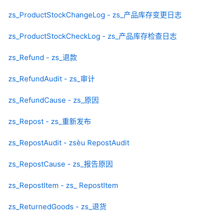
zs_ProductStockChangeLog - zs_产品库存变更日志
zs_ProductStockCheckLog - zs_产品库存检查日志
zs_Refund - zs_退款
zs_RefundAudit - zs_审计
zs_RefundCause - zs_原因
zs_Repost - zs_重新发布
zs_RepostAudit - zsèu RepostAudit
zs_RepostCause - zs_报告原因
zs_RepostItem - zs_ RepostItem
zs_ReturnedGoods - zs_退货