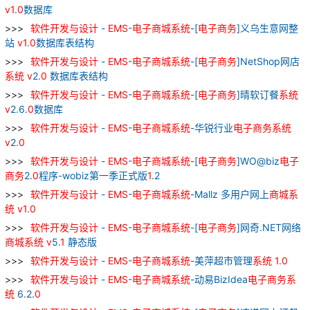
v
1
.
0
数据库
软件
开发
与
设计
-
EMS
-
电子
商城
系统
-[
电子
商务
]义乌生意网整
站
v
1
.
0
数据库表结构
软件
开发
与
设计
-
EMS
-
电子
商城
系统
-[
电子
商务
]NetShop网店
系统
v
2.
0
数据库表结构
软件
开发
与
设计
-
EMS
-
电子
商城
系统
-[
电子
商务
]晴软订餐
系统
v
2.6.
0
数据库
软件
开发
与
设计
-
EMS
-
电子
商城
系统
-华锐行业
电子
商务
系统
v
2.
0
软件
开发
与
设计
-
EMS
-
电子
商城
系统
-[
电子
商务
]WO@biz
电子
商务
2.
0
程序-wobiz第一季正式版
1
.2
软件
开发
与
设计
-
EMS
-
电子
商城
系统
-Mallz 多用户网上
商城
系
统
v
1
.
0
软件
开发
与
设计
-
EMS
-
电子
商城
系统
-[
电子
商务
]网奇.NET网络
商城
系统
v
5.
1
静态版
软件
开发
与
设计
-
EMS
-
电子
商城
系统
-美萍超市管理
系统
1
.
0
软件
开发
与
设计
-
EMS
-
电子
商城
系统
-动易BizIdea
电子
商务
系
统
6.2.
0