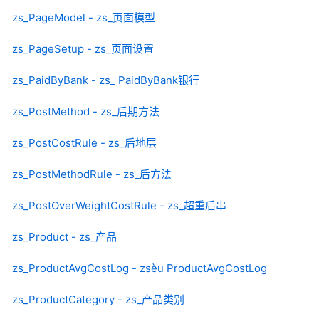
zs_PageModel - zs_页面模型
zs_PageSetup - zs_页面设置
zs_PaidByBank - zs_ PaidByBank银行
zs_PostMethod - zs_后期方法
zs_PostCostRule - zs_后地层
zs_PostMethodRule - zs_后方法
zs_PostOverWeightCostRule - zs_超重后串
zs_Product - zs_产品
zs_ProductAvgCostLog - zsèu ProductAvgCostLog
zs_ProductCategory - zs_产品类别