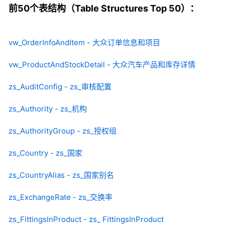
前50个表结构（Table Structures Top 50）：
vw_OrderInfoAndItem - 大众订单信息和项目
vw_ProductAndStockDetail - 大众汽车产品和库存详情
zs_AuditConfig - zs_审核配置
zs_Authority - zs_机构
zs_AuthorityGroup - zs_授权组
zs_Country - zs_国家
zs_CountryAlias - zs_国家别名
zs_ExchangeRate - zs_交换率
zs_FittingsInProduct - zs_ FittingsInProduct