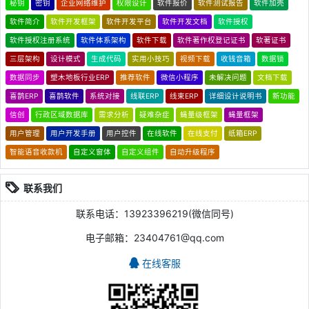
秘钥
密钥
企业网络维护
权限设计
软件报价
软件测试报告
软件加壳
软件简介
软件开发框架
软件开发平台
软件开发文档
软件授权
软件授权注册系统
软件体系架构
软件下载
软件著作权登记证书
软著证书
三层架构
设计模式
生成代码
实用小技巧
视频下载
收钱音箱
数据锁
数据同步
塑木地板行业ERP
推荐软件
微信小程序
未解决问题
文档下载
喜鹊ERP
喜鹊软件
系统对接
线联ERP
线束ERP
详细设计说明书
新功能
信创
行政区域数据库
需求分析
疑难杂症
蝇量级框架
蝇量框架
用户管理
用户开发手册
用户控件
在线软件
在线支付
纸箱ERP
智能语音收款机
自定义窗体
自定义组件
自动升级程序
联系我们
联系电话：13923396219(微信同号)
电子邮箱：23404761@qq.com
在线客服