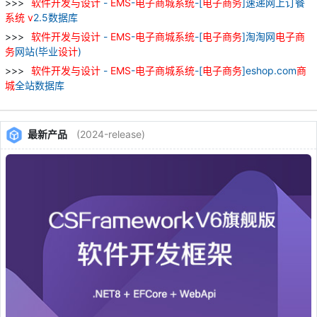
软件
开发
与
设计
-
EMS
-
电子
商城
系统
-[
电子
商务
]速递网上订餐
系统
v
2.5数据库
软件
开发
与
设计
-
EMS
-
电子
商城
系统
-[
电子
商务
]淘淘网
电子
商
务
网站(毕业
设计
)
软件
开发
与
设计
-
EMS
-
电子
商城
系统
-[
电子
商务
]eshop.com
商
城
全站数据库
最新产品
(2024-release)