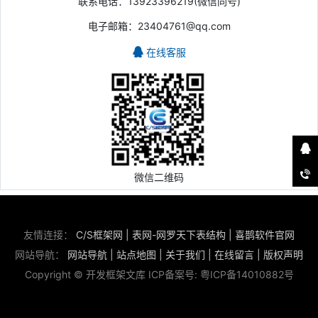
联系电话：13923396219(微信同号)
电子邮箱：23404761@qq.com
在线客服
微信二维码
友情连接：
C/S框架网
|
表网-网罗天下表结构
|
喜鹊软件官网
网站导航：
网站导航
|
站点地图
|
关于我们
|
在线留言
|
版权声明
Copyright © 开发框架文库 ICP备案号:
粤ICP备14010882号