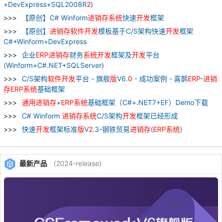
+DevExpress+SQL2008R
2
)
【原创】C# Winform
进
销
存
系统
快速
开发
框架
【原创】
进
销
存
软件
开发
模板基于C/S架构快速
开发
框架
C#+Winform+DevExpress
企业
ERP
进
销
存
财务
系统
开发
框架及
开发
平台
(Winform+C#.NET+SQLServer)
C/S架构
软件
开发
平台 - 旗舰
版
V6.
0
- 成功案例 - 喜鹊
ERP
-
进
销
存
ERP
系统
基础框架
通用
进
销
存
+
ERP
系统
基础框架（C#+.NET7+EF）Demo下载
C# Winform
进
销
存
系统
C/S架构
开发
框架已经形成
快速
开发
框架标准
版
V
2
.3-钢铁贸易
进
销
存
(
ERP
系统
)
最新产品
(2024-release)