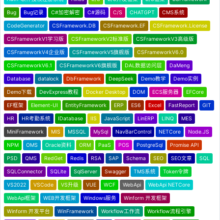
Bug
Bug记录
C#加密解密
C#源码
C/S
CHATGPT
CMS系统
CodeGenerator
CSFramework.DB
CSFramework.EF
CSFramework.License
CSFrameworkV1学习版
CSFrameworkV2标准版
CSFrameworkV3高级版
CSFrameworkV4企业版
CSFrameworkV5旗舰版
CSFrameworkV6.0
CSFrameworkV6.1
CSFrameworkV6旗舰版
DAL数据访问层
DaMeng
Database
datalock
DbFramework
DeepSeek
Demo教学
Demo实例
Demo下载
DevExpress教程
Docker Desktop
DOM
ECS服务器
EFCore
EF框架
Element-UI
EntityFramework
ERP
ES6
Excel
FastReport
GIT
HR
HR考勤系统
IDatabase
IIS
JavaScript
LinERP
LINQ
MES
MiniFramework
MIS
MSSQL
MySql
NavBarControl
NETCore
Node.JS
NPM
OMS
Oracle资料
ORM
PaaS
POS
PostgreSql
Promise API
PSD
QMS
RedGet
Redis
RSA
SAP
Schema
SEO
SEO文章
SQL
SQLConnector
SQLite
SqlServer
Swagger
TMS系统
Token令牌
VS2022
VSCode
VS升级
VUE
WCF
WebApi
WebApi NETCore
WebApi框架
WEB开发框架
Windows服务
Winform 开发框架
Winform 开发平台
WinFramework
Workflow工作流
Workflow流程引擎