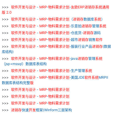
软件
开发
与
设计
-
MRP
-
物料
需求
计划
-
友
欧
ERP
进
销
存
系统
通用
版
2
.
0
软件
开发
与
设计
-
MRP
-
物料
需求
计划
（
进
销
存
数据库
系统
）
软件
开发
与
设计
-
MRP
-
物料
需求
计划
-乐意拍
进
销
存
管理
系统
软件
开发
与
设计
-
MRP
-
物料
需求
计划
-仓底货-
进
销
存
源码
软件
开发
与
设计
-
MRP
-
物料
需求
计划
-超市
进
销
存
销售
软件
软件
开发
与
设计
-
MRP
-
物料
需求
计划
-服装行业产品
进
销
存
(数据
库结构)
软件
开发
与
设计
-
MRP
-
物料
需求
计划
-java
进
销
存
管理
系统
（jsp+mssql）数据库表结构
软件
开发
与
设计
-
MRP
-
物料
需求
计划
-生产管理
系统
软件
开发
与
设计
-
MRP
-
物料
需求
计划
-美国JDE
软件
系统
MRPII
数据库表结构完整
版
软件
开发
与
设计
-
MRP
-
物料
需求
计划
软件
开发
与
设计
-
MRP
-
物料
需求
计划
软件
开发
与
设计
-
MRP
-
物料
需求
计划
进
销
存
快速
开发
框架(Winform三层架构