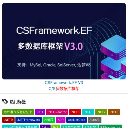
CSFramework.EF V3
C/S
多数据库框架
热门标签
软件著作权登记证书
.NET
.NET Reactor
.NET5
.NET6
.NET7
.NET8
.NET9
.NETFramework
AI编程
APP
AspNetCore
AuthV3
Auth-软件授权注册系统
Axios
B/S
B/S开发框架
B/S框架
BSFramework