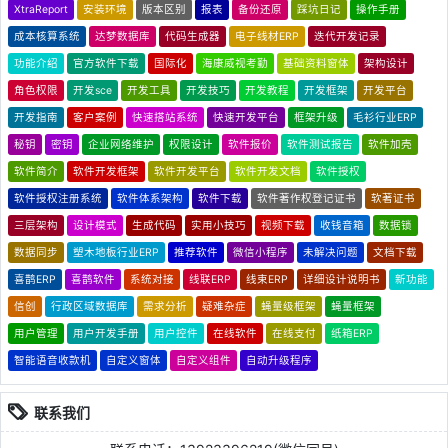
XtraReport
安装环境
版本区别
报表
备份还原
踩坑日记
操作手册
成本核算系统
达梦数据库
代码生成器
电子线材ERP
迭代开发记录
功能介绍
官方软件下载
国际化
海康威视考勤
基础资料窗体
架构设计
角色权限
开发sce
开发工具
开发技巧
开发教程
开发框架
开发平台
开发指南
客户案例
快速搭站系统
快速开发平台
框架升级
毛衫行业ERP
秘钥
密钥
企业网络维护
权限设计
软件报价
软件测试报告
软件加壳
软件简介
软件开发框架
软件开发平台
软件开发文档
软件授权
软件授权注册系统
软件体系架构
软件下载
软件著作权登记证书
软著证书
三层架构
设计模式
生成代码
实用小技巧
视频下载
收钱音箱
数据锁
数据同步
塑木地板行业ERP
推荐软件
微信小程序
未解决问题
文档下载
喜鹊ERP
喜鹊软件
系统对接
线联ERP
线束ERP
详细设计说明书
新功能
信创
行政区域数据库
需求分析
疑难杂症
蝇量级框架
蝇量框架
用户管理
用户开发手册
用户控件
在线软件
在线支付
纸箱ERP
智能语音收款机
自定义窗体
自定义组件
自动升级程序
联系我们