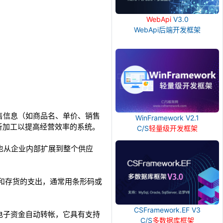
WebApi
V3.0
WebApi后端开发框架
售信息（如商品名、单价、销售
WinFramework V2.1
析加工以提高经营效率的系统。
C/S
轻量级开发框架
也从企业内部扩展到整个供应
的计算和存货的支出，通常用条形码或
CSFramework.EF V3
电子资金自动转帐，它具有支持
C/S
多数据库框架