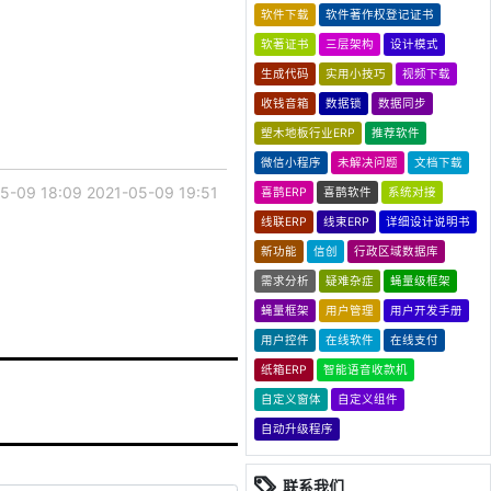
软件下载
软件著作权登记证书
软著证书
三层架构
设计模式
生成代码
实用小技巧
视频下载
收钱音箱
数据锁
数据同步
塑木地板行业ERP
推荐软件
微信小程序
未解决问题
文档下载
5-09 18:09
2021-05-09 19:51
喜鹊ERP
喜鹊软件
系统对接
线联ERP
线束ERP
详细设计说明书
新功能
信创
行政区域数据库
需求分析
疑难杂症
蝇量级框架
蝇量框架
用户管理
用户开发手册
用户控件
在线软件
在线支付
纸箱ERP
智能语音收款机
自定义窗体
自定义组件
自动升级程序
联系我们