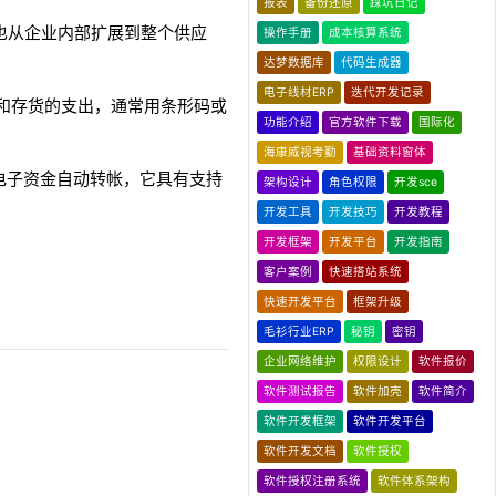
报表
备份还原
踩坑日记
也从企业内部扩展到整个供应
操作手册
成本核算系统
达梦数据库
代码生成器
电子线材ERP
迭代开发记录
的计算和存货的支出，通常用条形码或
功能介绍
官方软件下载
国际化
海康威视考勤
基础资料窗体
电子资金自动转帐，它具有支持
架构设计
角色权限
开发sce
开发工具
开发技巧
开发教程
开发框架
开发平台
开发指南
客户案例
快速搭站系统
快速开发平台
框架升级
毛衫行业ERP
秘钥
密钥
企业网络维护
权限设计
软件报价
软件测试报告
软件加壳
软件简介
软件开发框架
软件开发平台
软件开发文档
软件授权
软件授权注册系统
软件体系架构