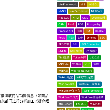
MiniFramework
MIS
MSSQL
MySql
NavBarControl
NETCore
Node.JS
NPM
OMS
Oracle资料
ORM
PaaS
POS
PostgreSql
Promise API
PSD
QMS
RedGet
Redis
RSA
SAP
Schema
SEO
SEO文章
SQL
SQLConnector
SQLite
SqlServer
Swagger
TMS系统
Token令牌
VS2022
VSCode
VS升级
VUE
WCF
WebApi
WebApi NETCore
WebApi框架
WEB开发框架
Windows服务
Winform 开发框架
Winform 开发平台
WinFramework
品时直接读取商品销售信息（如商品
Workflow工作流
Workflow流程引擎
有关部门进行分析加工以提高经
XtraReport
安装环境
版本区别