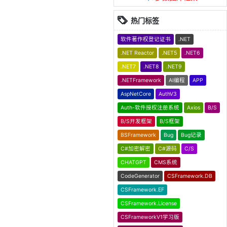
热门标签
软件著作权登记证书
.NET
.NET Reactor
.NET5
.NET6
.NET7
.NET8
.NET9
.NETFramework
AI编程
APP
AspNetCore
AuthV3
Auth-软件授权注册系统
Axios
B/S
B/S开发框架
B/S框架
BSFramework
Bug
Bug记录
C#加密解密
C#源码
C/S
CHATGPT
CMS系统
CodeGenerator
CSFramework.DB
CSFramework.EF
CSFramework.License
CSFrameworkV1学习版