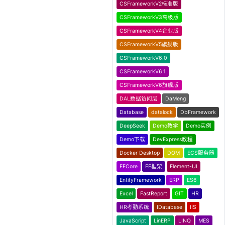
CSFrameworkV2标准版
CSFrameworkV3高级版
CSFrameworkV4企业版
CSFrameworkV5旗舰版
CSFrameworkV6.0
CSFrameworkV6.1
CSFrameworkV6旗舰版
DAL数据访问层
DaMeng
Database
datalock
DbFramework
DeepSeek
Demo教学
Demo实例
Demo下载
DevExpress教程
Docker Desktop
DOM
ECS服务器
EFCore
EF框架
Element-UI
EntityFramework
ERP
ES6
Excel
FastReport
GIT
HR
HR考勤系统
IDatabase
IIS
JavaScript
LinERP
LINQ
MES