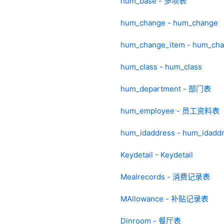
hum_base - 多项表
hum_change - hum_change
hum_change_item - hum_cha
hum_class - hum_class
hum_department - 部门表
hum_employee - 员工资料表
hum_idaddress - hum_idadd
Keydetail - Keydetail
Mealrecords - 消费记录表
MAllowance - 补贴记录表
Dinroom - 餐厅表