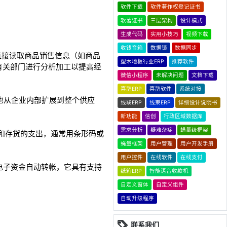
软件下载
软件著作权登记证书
软著证书
三层架构
设计模式
生成代码
实用小技巧
视频下载
收钱音箱
数据锁
数据同步
品时直接读取商品销售信息（如商品
塑木地板行业ERP
推荐软件
有关部门进行分析加工以提高经
微信小程序
未解决问题
文档下载
喜鹊ERP
喜鹊软件
系统对接
也从企业内部扩展到整个供应
线联ERP
线束ERP
详细设计说明书
新功能
信创
行政区域数据库
需求分析
疑难杂症
蝇量级框架
的计算和存货的支出，通常用条形码或
蝇量框架
用户管理
用户开发手册
用户控件
在线软件
在线支付
电子资金自动转帐，它具有支持
纸箱ERP
智能语音收款机
自定义窗体
自定义组件
自动升级程序
联系我们