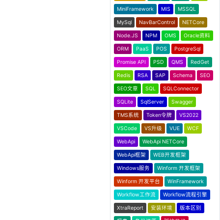
MiniFramework
MIS
MSSQL
MySql
NavBarControl
NETCore
Node.JS
NPM
OMS
Oracle资料
ORM
PaaS
POS
PostgreSql
Promise API
PSD
QMS
RedGet
Redis
RSA
SAP
Schema
SEO
SEO文章
SQL
SQLConnector
SQLite
SqlServer
Swagger
TMS系统
Token令牌
VS2022
VSCode
VS升级
VUE
WCF
WebApi
WebApi NETCore
WebApi框架
WEB开发框架
Windows服务
Winform 开发框架
Winform 开发平台
WinFramework
Workflow工作流
Workflow流程引擎
XtraReport
安装环境
版本区别