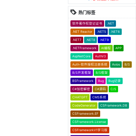
热门标签
软件著作权登记证书
.NET
.NET Reactor
.NET5
.NET6
.NET7
.NET8
.NET9
.NETFramework
AI编程
APP
AspNetCore
AuthV3
Auth-软件授权注册系统
Axios
B/S
B/S开发框架
B/S框架
BSFramework
Bug
Bug记录
C#加密解密
C#源码
C/S
CHATGPT
CMS系统
CodeGenerator
CSFramework.DB
CSFramework.EF
CSFramework.License
CSFrameworkV1学习版