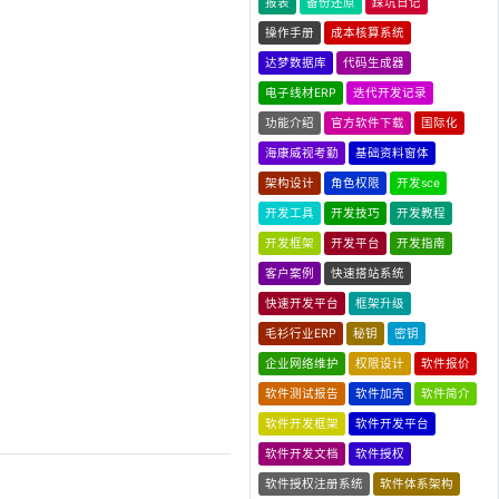
报表
备份还原
踩坑日记
操作手册
成本核算系统
达梦数据库
代码生成器
电子线材ERP
迭代开发记录
功能介绍
官方软件下载
国际化
海康威视考勤
基础资料窗体
架构设计
角色权限
开发sce
开发工具
开发技巧
开发教程
开发框架
开发平台
开发指南
客户案例
快速搭站系统
快速开发平台
框架升级
毛衫行业ERP
秘钥
密钥
企业网络维护
权限设计
软件报价
软件测试报告
软件加壳
软件简介
软件开发框架
软件开发平台
软件开发文档
软件授权
软件授权注册系统
软件体系架构