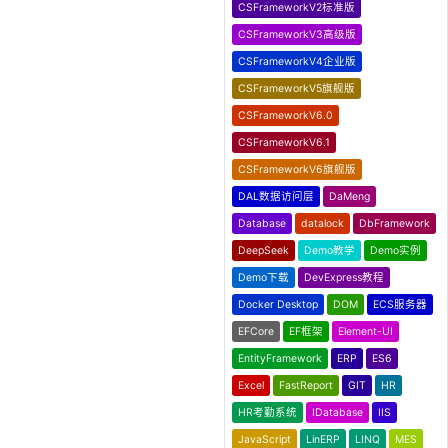
CSFrameworkV2标准版
CSFrameworkV3高级版
CSFrameworkV4企业版
CSFrameworkV5旗舰版
CSFrameworkV6.0
CSFrameworkV6.1
CSFrameworkV6旗舰版
DAL数据访问层
DaMeng
Database
datalock
DbFramework
DeepSeek
Demo教学
Demo实例
Demo下载
DevExpress教程
Docker Desktop
DOM
ECS服务器
EFCore
EF框架
Element-UI
EntityFramework
ERP
ES6
Excel
FastReport
GIT
HR
HR考勤系统
IDatabase
IIS
JavaScript
LinERP
LINQ
MES