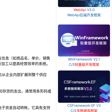
WebApi
V3.0
WebApi后端开发框架
售信息（如商品名、单价、销售
WinFramework V2.1
析加工以提高经营效率的系统。
C/S
轻量级开发框架
也从企业内部扩展到整个供应
的计算和存货的支出，通常用条形码或
CSFramework.EF V3
电子资金自动转帐，它具有支持
C/S
多数据库框架