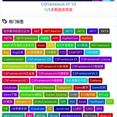
CSFramework.EF V3
C/S
多数据库框架
热门标签
软件著作权登记证书
.NET
.NET Reactor
.NET5
.NET6
.NET7
.NET8
.NET9
.NETFramework
AI编程
APP
AspNetCore
AuthV3
Auth-软件授权注册系统
Axios
B/S
B/S开发框架
B/S框架
BSFramework
Bug
Bug记录
C#加密解密
C#源码
C/S
CHATGPT
CMS系统
CodeGenerator
CSFramework.DB
CSFramework.EF
CSFramework.License
CSFrameworkV1学习版
CSFrameworkV2标准版
CSFrameworkV3高级版
CSFrameworkV4企业版
CSFrameworkV5旗舰版
CSFrameworkV6.0
CSFrameworkV6.1
CSFrameworkV6旗舰版
DAL数据访问层
DaMeng
Database
datalock
DbFramework
DeepSeek
Demo教学
Demo实例
Demo下载
DevExpress教程
Docker Desktop
DOM
ECS服务器
EFCore
EF框架
Element-UI
EntityFramework
ERP
ES6
Excel
FastReport
GIT
HR
HR考勤系统
IDatabase
IIS
JavaScript
LinERP
LINQ
MES
MiniFramework
MIS
MSSQL
MySql
NavBarControl
NETCore
Node.JS