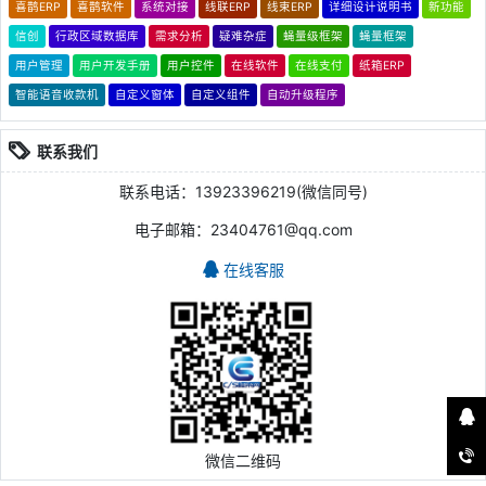
喜鹊ERP
喜鹊软件
系统对接
线联ERP
线束ERP
详细设计说明书
新功能
信创
行政区域数据库
需求分析
疑难杂症
蝇量级框架
蝇量框架
用户管理
用户开发手册
用户控件
在线软件
在线支付
纸箱ERP
智能语音收款机
自定义窗体
自定义组件
自动升级程序
联系我们
联系电话：13923396219(微信同号)
电子邮箱：23404761@qq.com
在线客服
微信二维码