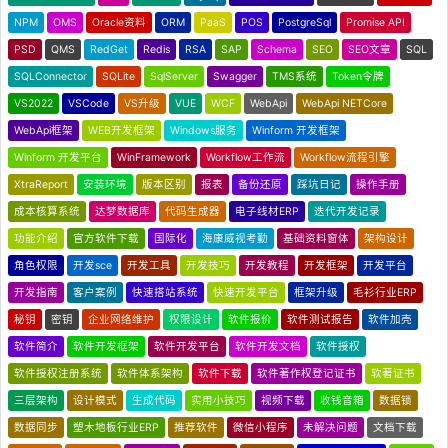
NPM
OMS
Oracle资料
ORM
PaaS
POS
PostgreSql
Promise API
PSD
QMS
RedGet
Redis
RSA
SAP
Schema
SEO
SEO文章
SQL
SQLConnector
SQLite
SqlServer
Swagger
TMS系统
Token令牌
VS2022
VSCode
VS升级
VUE
WCF
WebApi
WebApi NETCore
WebApi框架
WEB开发框架
Windows服务
Winform 开发框架
Winform 开发平台
WinFramework
Workflow工作流
Workflow流程引擎
XtraReport
安装环境
版本区别
报表
备份还原
踩坑日记
操作手册
成本核算系统
达梦数据库
代码生成器
电子线材ERP
迭代开发记录
功能介绍
官方软件下载
国际化
海康威视考勤
基础资料窗体
架构设计
角色权限
开发sce
开发工具
开发技巧
开发教程
开发框架
开发平台
开发指南
客户案例
快速搭站系统
快速开发平台
框架升级
毛衫行业ERP
秘钥
密钥
企业网络维护
权限设计
软件报价
软件测试报告
软件加壳
软件简介
软件开发框架
软件开发平台
软件开发文档
软件授权
软件授权注册系统
软件体系架构
软件下载
软件著作权登记证书
软著证书
三层架构
设计模式
生成代码
实用小技巧
视频下载
收钱音箱
数据锁
数据同步
塑木地板行业ERP
推荐软件
微信小程序
未解决问题
文档下载