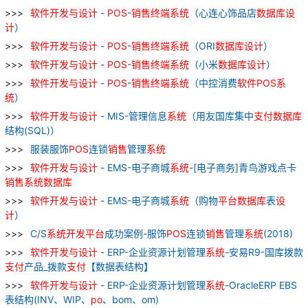
软件
开发
与
设计
-
POS
-
销售
终端
系统
（心连心饰品店
数据库
设
计
）
软件
开发
与
设计
-
POS
-
销售
终端
系统
（ORI
数据库
设计
）
软件
开发
与
设计
-
POS
-
销售
终端
系统
（小米
数据库
设计
）
软件
开发
与
设计
-
POS
-
销售
终端
系统
（中控消费
软件
POS
系
统
）
软件
开发
与
设计
- MIS-管理信息
系统
（用友国库集中
支付
数据库
结构(SQL)）
服装服饰
POS
连锁
销售
管理
系统
软件
开发
与
设计
- EMS-电子商城
系统
-[电子商务]青鸟游戏点卡
销售
系统
数据库
软件
开发
与
设计
- EMS-电子商城
系统
（购物
平台
数据库
表
设
计
）
C/S
系统
开发
平台
成功案例-服饰
POS
连锁
销售
管理
系统
(2018)
软件
开发
与
设计
- ERP-企业资源计划管理
系统
-安易R9-国库拨款
支付
产品_拨款
支付
【数据表结构】
软件
开发
与
设计
- ERP-企业资源计划管理
系统
-OracleERP EBS
表结构(INV、WIP、
po
、bom、om)