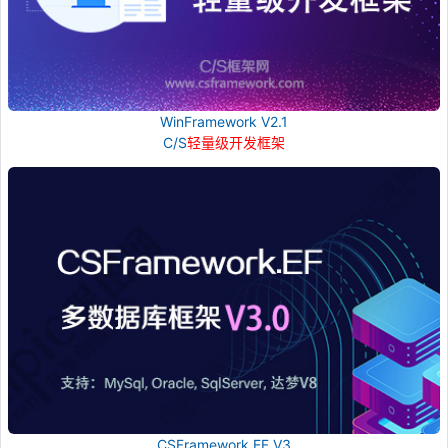
WinFramework V2.1
C/S
轻量级开发框架
CSFramework.EF V3