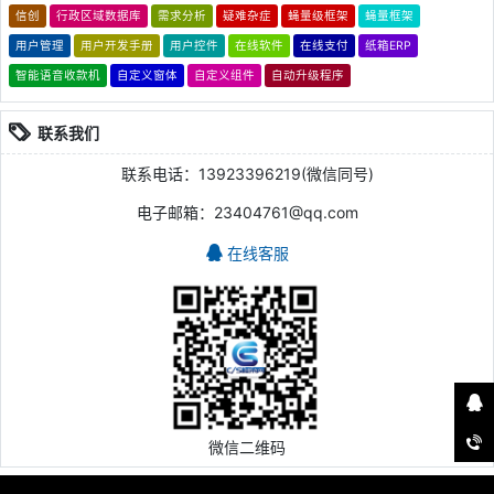
信创
行政区域数据库
需求分析
疑难杂症
蝇量级框架
蝇量框架
用户管理
用户开发手册
用户控件
在线软件
在线支付
纸箱ERP
智能语音收款机
自定义窗体
自定义组件
自动升级程序
联系我们
联系电话：13923396219(微信同号)
电子邮箱：23404761@qq.com
在线客服
微信二维码