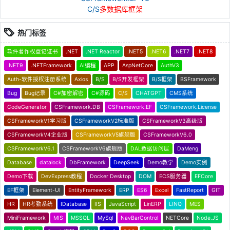
C/S
多数据库框架
热门标签
软件著作权登记证书
.NET
.NET Reactor
.NET5
.NET6
.NET7
.NET8
.NET9
.NETFramework
AI编程
APP
AspNetCore
AuthV3
Auth-软件授权注册系统
Axios
B/S
B/S开发框架
B/S框架
BSFramework
Bug
Bug记录
C#加密解密
C#源码
C/S
CHATGPT
CMS系统
CodeGenerator
CSFramework.DB
CSFramework.EF
CSFramework.License
CSFrameworkV1学习版
CSFrameworkV2标准版
CSFrameworkV3高级版
CSFrameworkV4企业版
CSFrameworkV5旗舰版
CSFrameworkV6.0
CSFrameworkV6.1
CSFrameworkV6旗舰版
DAL数据访问层
DaMeng
Database
datalock
DbFramework
DeepSeek
Demo教学
Demo实例
Demo下载
DevExpress教程
Docker Desktop
DOM
ECS服务器
EFCore
EF框架
Element-UI
EntityFramework
ERP
ES6
Excel
FastReport
GIT
HR
HR考勤系统
IDatabase
IIS
JavaScript
LinERP
LINQ
MES
MiniFramework
MIS
MSSQL
MySql
NavBarControl
NETCore
Node.JS