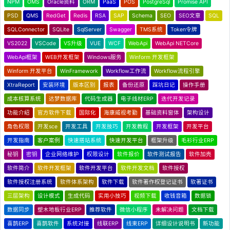
NPM
OMS
Oracle资料
ORM
PaaS
POS
PostgreSql
Promise API
PSD
QMS
RedGet
Redis
RSA
SAP
Schema
SEO
SEO文章
SQL
SQLConnector
SQLite
SqlServer
Swagger
TMS系统
Token令牌
VS2022
VSCode
VS升级
VUE
WCF
WebApi
WebApi NETCore
WebApi框架
WEB开发框架
Windows服务
Winform 开发框架
Winform 开发平台
WinFramework
Workflow工作流
Workflow流程引擎
XtraReport
安装环境
版本区别
报表
备份还原
踩坑日记
操作手册
成本核算系统
达梦数据库
代码生成器
电子线材ERP
迭代开发记录
功能介绍
官方软件下载
国际化
海康威视考勤
基础资料窗体
架构设计
角色权限
开发sce
开发工具
开发技巧
开发教程
开发框架
开发平台
开发指南
客户案例
快速搭站系统
快速开发平台
框架升级
毛衫行业ERP
秘钥
密钥
企业网络维护
权限设计
软件报价
软件测试报告
软件加壳
软件简介
软件开发框架
软件开发平台
软件开发文档
软件授权
软件授权注册系统
软件体系架构
软件下载
软件著作权登记证书
软著证书
三层架构
设计模式
生成代码
实用小技巧
视频下载
收钱音箱
数据锁
数据同步
塑木地板行业ERP
推荐软件
微信小程序
未解决问题
文档下载
喜鹊ERP
喜鹊软件
系统对接
线联ERP
线束ERP
详细设计说明书
新功能