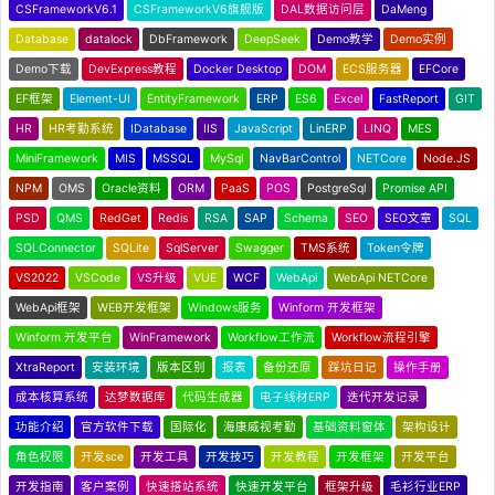
CSFrameworkV6.1
CSFrameworkV6旗舰版
DAL数据访问层
DaMeng
Database
datalock
DbFramework
DeepSeek
Demo教学
Demo实例
Demo下载
DevExpress教程
Docker Desktop
DOM
ECS服务器
EFCore
EF框架
Element-UI
EntityFramework
ERP
ES6
Excel
FastReport
GIT
HR
HR考勤系统
IDatabase
IIS
JavaScript
LinERP
LINQ
MES
MiniFramework
MIS
MSSQL
MySql
NavBarControl
NETCore
Node.JS
NPM
OMS
Oracle资料
ORM
PaaS
POS
PostgreSql
Promise API
PSD
QMS
RedGet
Redis
RSA
SAP
Schema
SEO
SEO文章
SQL
SQLConnector
SQLite
SqlServer
Swagger
TMS系统
Token令牌
VS2022
VSCode
VS升级
VUE
WCF
WebApi
WebApi NETCore
WebApi框架
WEB开发框架
Windows服务
Winform 开发框架
Winform 开发平台
WinFramework
Workflow工作流
Workflow流程引擎
XtraReport
安装环境
版本区别
报表
备份还原
踩坑日记
操作手册
成本核算系统
达梦数据库
代码生成器
电子线材ERP
迭代开发记录
功能介绍
官方软件下载
国际化
海康威视考勤
基础资料窗体
架构设计
角色权限
开发sce
开发工具
开发技巧
开发教程
开发框架
开发平台
开发指南
客户案例
快速搭站系统
快速开发平台
框架升级
毛衫行业ERP