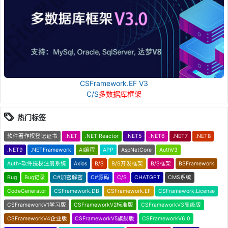
CSFramework.EF V3
C/S
多数据库框架
热门标签
软件著作权登记证书
.NET
.NET Reactor
.NET5
.NET6
.NET7
.NET8
.NET9
.NETFramework
AI编程
APP
AspNetCore
AuthV3
Auth-软件授权注册系统
Axios
B/S
B/S开发框架
B/S框架
BSFramework
Bug
Bug记录
C#加密解密
C#源码
C/S
CHATGPT
CMS系统
CodeGenerator
CSFramework.DB
CSFramework.EF
CSFramework.License
CSFrameworkV1学习版
CSFrameworkV2标准版
CSFrameworkV3高级版
CSFrameworkV4企业版
CSFrameworkV5旗舰版
CSFrameworkV6.0