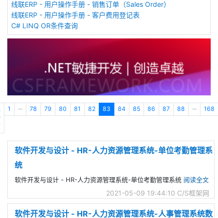
线联ERP - 用户操作手册 - 销售订单（Sales Order）
线联ERP - 用户操作手册 - 客户费用登记表
C# LINQ OR条件查询
上
1
···
78
79
80
81
82
83
84
85
86
87
88
···
168
一
页
软件开发与设计 - HR-人力资源管理系统-单位考勤管理系
统
软件开发与设计 - HR-人力资源管理系统-单位考勤管理系统
阅读全文
2021-05-09 19:44:10
C/S框架网
软件开发与设计 - HR-人力资源管理系统-人事管理系统数