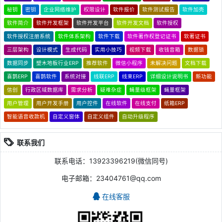
秘钥
密钥
企业网络维护
权限设计
软件报价
软件测试报告
软件加壳
软件简介
软件开发框架
软件开发平台
软件开发文档
软件授权
软件授权注册系统
软件体系架构
软件下载
软件著作权登记证书
软著证书
三层架构
设计模式
生成代码
实用小技巧
视频下载
收钱音箱
数据锁
数据同步
塑木地板行业ERP
推荐软件
微信小程序
未解决问题
文档下载
喜鹊ERP
喜鹊软件
系统对接
线联ERP
线束ERP
详细设计说明书
新功能
信创
行政区域数据库
需求分析
疑难杂症
蝇量级框架
蝇量框架
用户管理
用户开发手册
用户控件
在线软件
在线支付
纸箱ERP
智能语音收款机
自定义窗体
自定义组件
自动升级程序
联系我们
联系电话：13923396219(微信同号)
电子邮箱：23404761@qq.com
在线客服