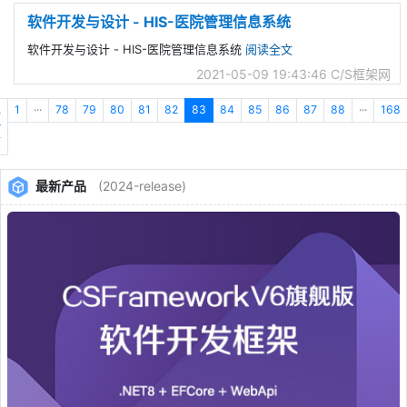
软件开发与设计 - HIS-医院管理信息系统
软件开发与设计 - HIS-医院管理信息系统
阅读全文
2021-05-09 19:43:46
C/S框架网
上
1
···
78
79
80
81
82
83
84
85
86
87
88
···
168
一
页
最新产品
(2024-release)