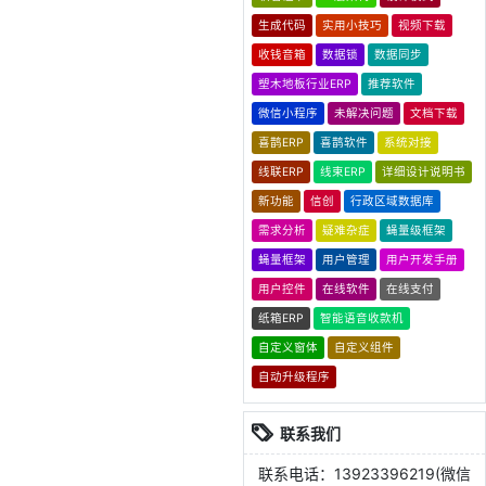
生成代码
实用小技巧
视频下载
收钱音箱
数据锁
数据同步
塑木地板行业ERP
推荐软件
微信小程序
未解决问题
文档下载
喜鹊ERP
喜鹊软件
系统对接
线联ERP
线束ERP
详细设计说明书
新功能
信创
行政区域数据库
需求分析
疑难杂症
蝇量级框架
蝇量框架
用户管理
用户开发手册
用户控件
在线软件
在线支付
纸箱ERP
智能语音收款机
自定义窗体
自定义组件
自动升级程序
联系我们
联系电话：13923396219(微信