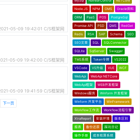
MySql
NavBarControl
NETCore
Node.JS
NPM
OMS
Oracle资料
ORM
PaaS
POS
PostgreSql
Promise API
PSD
QMS
RedGet
2021-05-09 19:42:01
C/S框架网
Redis
RSA
SAP
Schema
SEO
SEO文章
SQL
SQLConnector
SQLite
SqlServer
Swagger
2021-05-09 19:42:00
C/S框架网
TMS系统
Token令牌
VS2022
VSCode
VS升级
VUE
WCF
WebApi
WebApi NETCore
WebApi框架
WEB开发框架
2021-05-09 19:41:59
C/S框架网
Windows服务
Winform 开发框架
Winform 开发平台
WinFramework
下一页
Workflow工作流
Workflow流程引擎
XtraReport
安装环境
版本区别
报表
备份还原
踩坑日记
操作手册
成本核算系统