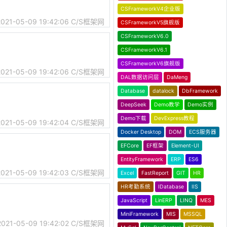
CSFrameworkV4企业版
2021-05-09 19:42:06
C/S框架网
CSFrameworkV5旗舰版
CSFrameworkV6.0
CSFrameworkV6.1
CSFrameworkV6旗舰版
2021-05-09 19:42:06
C/S框架网
DAL数据访问层
DaMeng
Database
datalock
DbFramework
DeepSeek
Demo教学
Demo实例
Demo下载
DevExpress教程
2021-05-09 19:42:04
C/S框架网
Docker Desktop
DOM
ECS服务器
EFCore
EF框架
Element-UI
EntityFramework
ERP
ES6
2021-05-09 19:42:03
C/S框架网
Excel
FastReport
GIT
HR
HR考勤系统
IDatabase
IIS
JavaScript
LinERP
LINQ
MES
MiniFramework
MIS
MSSQL
2021-05-09 19:42:02
C/S框架网