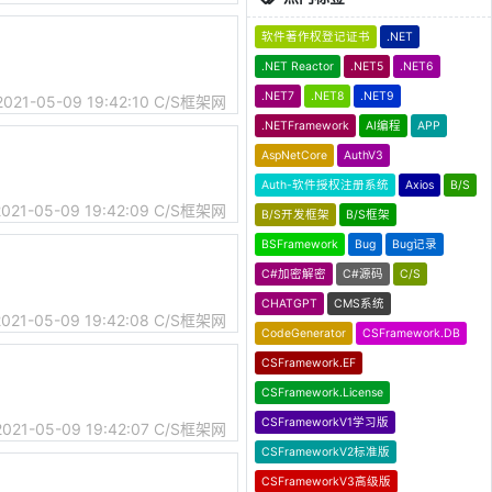
软件著作权登记证书
.NET
.NET Reactor
.NET5
.NET6
.NET7
.NET8
.NET9
2021-05-09 19:42:10
C/S框架网
.NETFramework
AI编程
APP
AspNetCore
AuthV3
Auth-软件授权注册系统
Axios
B/S
2021-05-09 19:42:09
C/S框架网
B/S开发框架
B/S框架
BSFramework
Bug
Bug记录
C#加密解密
C#源码
C/S
CHATGPT
CMS系统
2021-05-09 19:42:08
C/S框架网
CodeGenerator
CSFramework.DB
CSFramework.EF
CSFramework.License
CSFrameworkV1学习版
2021-05-09 19:42:07
C/S框架网
CSFrameworkV2标准版
CSFrameworkV3高级版