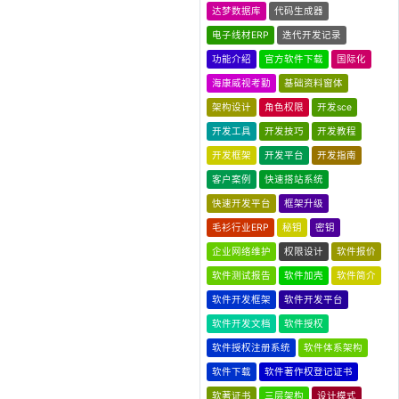
达梦数据库
代码生成器
电子线材ERP
迭代开发记录
功能介绍
官方软件下载
国际化
海康威视考勤
基础资料窗体
架构设计
角色权限
开发sce
开发工具
开发技巧
开发教程
开发框架
开发平台
开发指南
客户案例
快速搭站系统
快速开发平台
框架升级
毛衫行业ERP
秘钥
密钥
企业网络维护
权限设计
软件报价
软件测试报告
软件加壳
软件简介
软件开发框架
软件开发平台
软件开发文档
软件授权
软件授权注册系统
软件体系架构
软件下载
软件著作权登记证书
软著证书
三层架构
设计模式