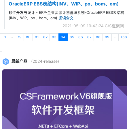
OracleERP EBS表结构(INV、WIP、po、bom、om)
软件开发与设计 - ERP-企业资源计划管理系统-OracleERP EBS表结构
(INV、WIP、po、bom、om)
阅读全文
2021-05-09 19:43:24
C/S框架网
1
···
79
80
81
82
83
84
85
86
87
88
89
···
168
最新产品
(2024-release)