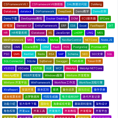
CSFrameworkV6.1
CSFrameworkV6旗舰版
DAL数据访问层
DaMeng
Database
datalock
DbFramework
DeepSeek
Demo教学
Demo实例
Demo下载
DevExpress教程
Docker Desktop
DOM
ECS服务器
EFCore
EF框架
Element-UI
EntityFramework
ERP
ES6
Excel
FastReport
GIT
HR
HR考勤系统
IDatabase
IIS
JavaScript
LinERP
LINQ
MES
MiniFramework
MIS
MSSQL
MySql
NavBarControl
NETCore
Node.JS
NPM
OMS
Oracle资料
ORM
PaaS
POS
PostgreSql
Promise API
PSD
QMS
RedGet
Redis
RSA
SAP
Schema
SEO
SEO文章
SQL
SQLConnector
SQLite
SqlServer
Swagger
TMS系统
Token令牌
VS2022
VSCode
VS升级
VUE
WCF
WebApi
WebApi NETCore
WebApi框架
WEB开发框架
Windows服务
Winform 开发框架
Winform 开发平台
WinFramework
Workflow工作流
Workflow流程引擎
XtraReport
安装环境
版本区别
报表
备份还原
踩坑日记
操作手册
成本核算系统
达梦数据库
代码生成器
电子线材ERP
迭代开发记录
功能介绍
官方软件下载
国际化
海康威视考勤
基础资料窗体
架构设计
角色权限
开发sce
开发工具
开发技巧
开发教程
开发框架
开发平台