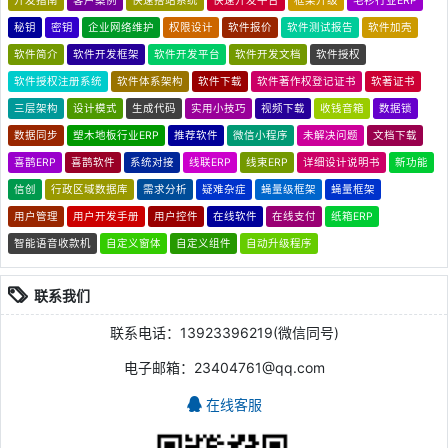
开发指南
客户案例
快速搭站系统
快速开发平台
框架升级
毛衫行业ERP
秘钥
密钥
企业网络维护
权限设计
软件报价
软件测试报告
软件加壳
软件简介
软件开发框架
软件开发平台
软件开发文档
软件授权
软件授权注册系统
软件体系架构
软件下载
软件著作权登记证书
软著证书
三层架构
设计模式
生成代码
实用小技巧
视频下载
收钱音箱
数据锁
数据同步
塑木地板行业ERP
推荐软件
微信小程序
未解决问题
文档下载
喜鹊ERP
喜鹊软件
系统对接
线联ERP
线束ERP
详细设计说明书
新功能
信创
行政区域数据库
需求分析
疑难杂症
蝇量级框架
蝇量框架
用户管理
用户开发手册
用户控件
在线软件
在线支付
纸箱ERP
智能语音收款机
自定义窗体
自定义组件
自动升级程序
联系我们
联系电话：13923396219(微信同号)
电子邮箱：23404761@qq.com
在线客服