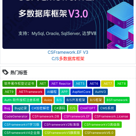
CSFramework.EF V3
C/S
多数据库框架
热门标签
软件著作权登记证书
.NET
.NET Reactor
.NET5
.NET6
.NET7
.NET8
.NET9
.NETFramework
AI编程
APP
AspNetCore
AuthV3
Auth-软件授权注册系统
Axios
B/S
B/S开发框架
B/S框架
BSFramework
Bug
Bug记录
C#加密解密
C#源码
C/S
CHATGPT
CMS系统
CodeGenerator
CSFramework.DB
CSFramework.EF
CSFramework.License
CSFrameworkV1学习版
CSFrameworkV2标准版
CSFrameworkV3高级版
CSFrameworkV4企业版
CSFrameworkV5旗舰版
CSFrameworkV6.0