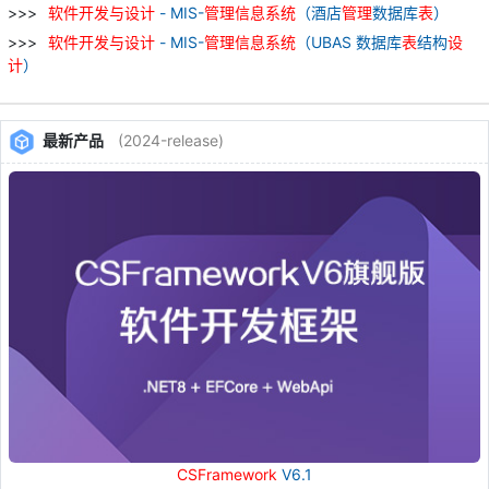
软件
开发
与
设计
- MIS-
管理
信息
系统
（酒店
管理
数据库
表
）
软件
开发
与
设计
- MIS-
管理
信息
系统
（UBAS 数据库
表
结构
设
计
）
最新产品
(2024-release)
CSFramework
V6.1