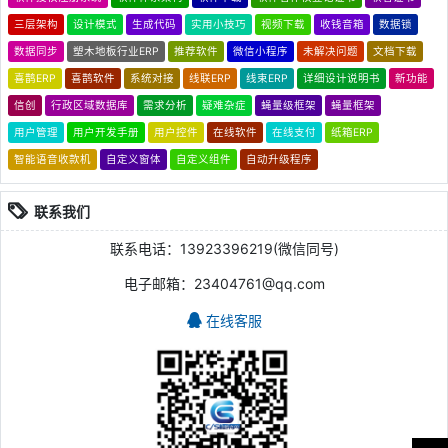
三层架构
设计模式
生成代码
实用小技巧
视频下载
收钱音箱
数据锁
数据同步
塑木地板行业ERP
推荐软件
微信小程序
未解决问题
文档下载
喜鹊ERP
喜鹊软件
系统对接
线联ERP
线束ERP
详细设计说明书
新功能
信创
行政区域数据库
需求分析
疑难杂症
蝇量级框架
蝇量框架
用户管理
用户开发手册
用户控件
在线软件
在线支付
纸箱ERP
智能语音收款机
自定义窗体
自定义组件
自动升级程序
联系我们
联系电话：13923396219(微信同号)
电子邮箱：23404761@qq.com
在线客服