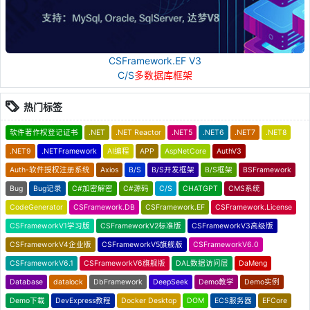
CSFramework.EF V3
C/S
多数据库框架
热门标签
软件著作权登记证书
.NET
.NET Reactor
.NET5
.NET6
.NET7
.NET8
.NET9
.NETFramework
AI编程
APP
AspNetCore
AuthV3
Auth-软件授权注册系统
Axios
B/S
B/S开发框架
B/S框架
BSFramework
Bug
Bug记录
C#加密解密
C#源码
C/S
CHATGPT
CMS系统
CodeGenerator
CSFramework.DB
CSFramework.EF
CSFramework.License
CSFrameworkV1学习版
CSFrameworkV2标准版
CSFrameworkV3高级版
CSFrameworkV4企业版
CSFrameworkV5旗舰版
CSFrameworkV6.0
CSFrameworkV6.1
CSFrameworkV6旗舰版
DAL数据访问层
DaMeng
Database
datalock
DbFramework
DeepSeek
Demo教学
Demo实例
Demo下载
DevExpress教程
Docker Desktop
DOM
ECS服务器
EFCore