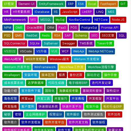
EF框架
Element-UI
EntityFramework
ERP
ES6
Excel
FastReport
GIT
HR
HR考勤系统
IDatabase
IIS
JavaScript
LinERP
LINQ
MES
MiniFramework
MIS
MSSQL
MySql
NavBarControl
NETCore
Node.JS
NPM
OMS
Oracle资料
ORM
PaaS
POS
PostgreSql
Promise API
PSD
QMS
RedGet
Redis
RSA
SAP
Schema
SEO
SEO文章
SQL
SQLConnector
SQLite
SqlServer
Swagger
TMS系统
Token令牌
VS2022
VSCode
VS升级
VUE
WCF
WebApi
WebApi NETCore
WebApi框架
WEB开发框架
Windows服务
Winform 开发框架
Winform 开发平台
WinFramework
Workflow工作流
Workflow流程引擎
XtraReport
安装环境
版本区别
报表
备份还原
踩坑日记
操作手册
成本核算系统
达梦数据库
代码生成器
电子线材ERP
迭代开发记录
功能介绍
官方软件下载
国际化
海康威视考勤
基础资料窗体
架构设计
角色权限
开发sce
开发工具
开发技巧
开发教程
开发框架
开发平台
开发指南
客户案例
快速搭站系统
快速开发平台
框架升级
毛衫行业ERP
秘钥
密钥
企业网络维护
权限设计
软件报价
软件测试报告
软件加壳
软件简介
软件开发框架
软件开发平台
软件开发文档
软件授权
软件授权注册系统
软件体系架构
软件下载
软件著作权登记证书
软著证书