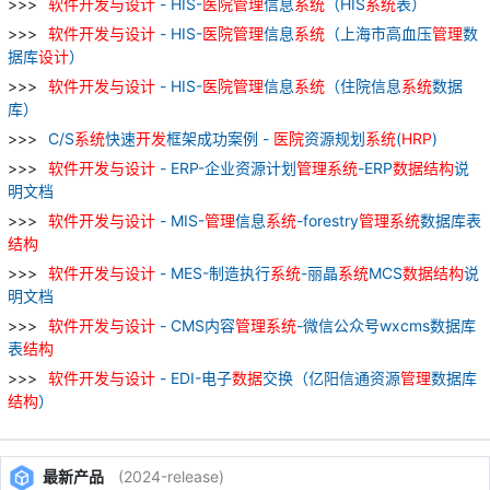
软件
开发
与
设计
- HIS-
医院
管理
信息
系统
（HIS
系统
表）
软件
开发
与
设计
- HIS-
医院
管理
信息
系统
（上海市高血压
管理
数
据库
设计
）
软件
开发
与
设计
- HIS-
医院
管理
信息
系统
（住院信息
系统
数据
库）
C/S
系统
快速
开发
框架成功案例 -
医院
资源规划
系统
(
HRP
)
软件
开发
与
设计
- ERP-企业资源计划
管理
系统
-ERP
数据
结构
说
明文档
软件
开发
与
设计
- MIS-
管理
信息
系统
-forestry
管理
系统
数据库表
结构
软件
开发
与
设计
- MES-制造执行
系统
-丽晶
系统
MCS
数据
结构
说
明文档
软件
开发
与
设计
- CMS内容
管理
系统
-微信公众号wxcms数据库
表
结构
软件
开发
与
设计
- EDI-电子
数据
交换（亿阳信通资源
管理
数据库
结构
）
最新产品
(2024-release)