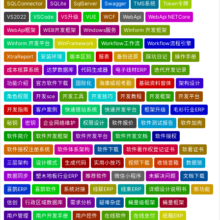
SQLConnector
SQLite
SqlServer
Swagger
TMS系统
Token令牌
VS2022
VSCode
VS升级
VUE
WCF
WebApi
WebApi NETCore
WebApi框架
WEB开发框架
Windows服务
Winform 开发框架
Winform 开发平台
WinFramework
Workflow工作流
Workflow流程引擎
XtraReport
安装环境
版本区别
报表
备份还原
踩坑日记
操作手册
成本核算系统
达梦数据库
代码生成器
电子线材ERP
迭代开发记录
功能介绍
官方软件下载
国际化
海康威视考勤
基础资料窗体
架构设计
角色权限
开发sce
开发工具
开发技巧
开发教程
开发框架
开发平台
开发指南
客户案例
快速搭站系统
快速开发平台
框架升级
毛衫行业ERP
秘钥
密钥
企业网络维护
权限设计
软件报价
软件测试报告
软件加壳
软件简介
软件开发框架
软件开发平台
软件开发文档
软件授权
软件授权注册系统
软件体系架构
软件下载
软件著作权登记证书
软著证书
三层架构
设计模式
生成代码
实用小技巧
视频下载
收钱音箱
数据锁
数据同步
塑木地板行业ERP
推荐软件
微信小程序
未解决问题
文档下载
喜鹊ERP
喜鹊软件
系统对接
线联ERP
线束ERP
详细设计说明书
新功能
信创
行政区域数据库
需求分析
疑难杂症
蝇量级框架
蝇量框架
用户管理
用户开发手册
用户控件
在线软件
在线支付
纸箱ERP