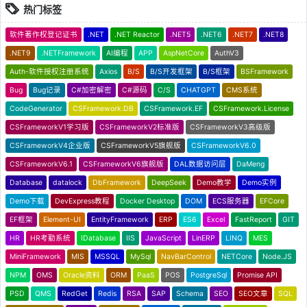
热门标签
软件著作权登记证书
.NET
.NET Reactor
.NET5
.NET6
.NET7
.NET8
.NET9
.NETFramework
AI编程
APP
AspNetCore
AuthV3
Auth-软件授权注册系统
Axios
B/S
B/S开发框架
B/S框架
BSFramework
Bug
Bug记录
C#加密解密
C#源码
C/S
CHATGPT
CMS系统
CodeGenerator
CSFramework.DB
CSFramework.EF
CSFramework.License
CSFrameworkV1学习版
CSFrameworkV2标准版
CSFrameworkV3高级版
CSFrameworkV4企业版
CSFrameworkV5旗舰版
CSFrameworkV6.0
CSFrameworkV6.1
CSFrameworkV6旗舰版
DAL数据访问层
DaMeng
Database
datalock
DbFramework
DeepSeek
Demo教学
Demo实例
Demo下载
DevExpress教程
Docker Desktop
DOM
ECS服务器
EFCore
EF框架
Element-UI
EntityFramework
ERP
ES6
Excel
FastReport
GIT
HR
HR考勤系统
IDatabase
IIS
JavaScript
LinERP
LINQ
MES
MiniFramework
MIS
MSSQL
MySql
NavBarControl
NETCore
Node.JS
NPM
OMS
Oracle资料
ORM
PaaS
POS
PostgreSql
Promise API
PSD
QMS
RedGet
Redis
RSA
SAP
Schema
SEO
SEO文章
SQL