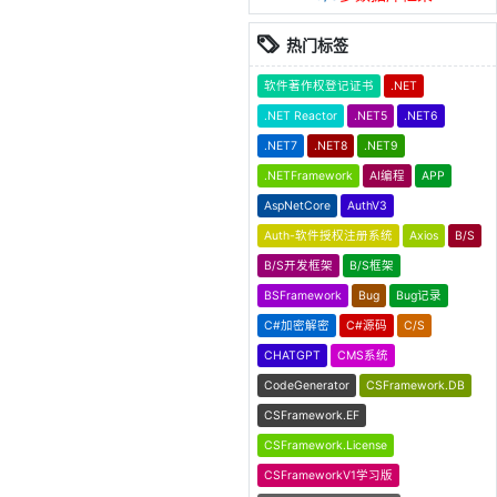
热门标签
软件著作权登记证书
.NET
.NET Reactor
.NET5
.NET6
.NET7
.NET8
.NET9
.NETFramework
AI编程
APP
AspNetCore
AuthV3
Auth-软件授权注册系统
Axios
B/S
B/S开发框架
B/S框架
BSFramework
Bug
Bug记录
C#加密解密
C#源码
C/S
CHATGPT
CMS系统
CodeGenerator
CSFramework.DB
CSFramework.EF
CSFramework.License
CSFrameworkV1学习版