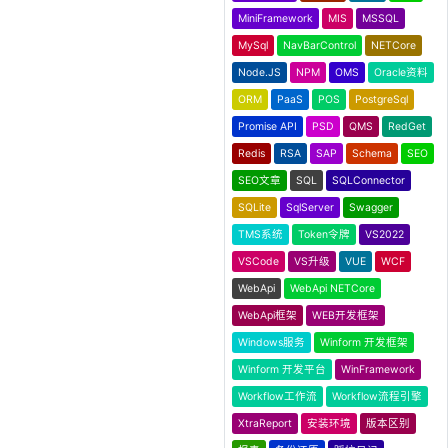
MiniFramework
MIS
MSSQL
MySql
NavBarControl
NETCore
Node.JS
NPM
OMS
Oracle资料
ORM
PaaS
POS
PostgreSql
Promise API
PSD
QMS
RedGet
Redis
RSA
SAP
Schema
SEO
SEO文章
SQL
SQLConnector
SQLite
SqlServer
Swagger
TMS系统
Token令牌
VS2022
VSCode
VS升级
VUE
WCF
WebApi
WebApi NETCore
WebApi框架
WEB开发框架
Windows服务
Winform 开发框架
Winform 开发平台
WinFramework
Workflow工作流
Workflow流程引擎
XtraReport
安装环境
版本区别