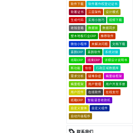
软件下载
软件著作权登记证书
软著证书
三层架构
设计模式
生成代码
实用小技巧
视频下载
收钱音箱
数据锁
数据同步
塑木地板行业ERP
推荐软件
微信小程序
未解决问题
文档下载
喜鹊ERP
喜鹊软件
系统对接
线联ERP
线束ERP
详细设计说明书
新功能
信创
行政区域数据库
需求分析
疑难杂症
蝇量级框架
蝇量框架
用户管理
用户开发手册
用户控件
在线软件
在线支付
纸箱ERP
智能语音收款机
自定义窗体
自定义组件
自动升级程序
联系我们