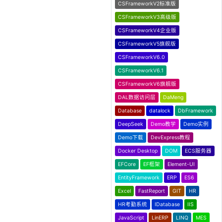
CSFrameworkV2标准版
CSFrameworkV3高级版
CSFrameworkV4企业版
CSFrameworkV5旗舰版
CSFrameworkV6.0
CSFrameworkV6.1
CSFrameworkV6旗舰版
DAL数据访问层
DaMeng
Database
datalock
DbFramework
DeepSeek
Demo教学
Demo实例
Demo下载
DevExpress教程
Docker Desktop
DOM
ECS服务器
EFCore
EF框架
Element-UI
EntityFramework
ERP
ES6
Excel
FastReport
GIT
HR
HR考勤系统
IDatabase
IIS
JavaScript
LinERP
LINQ
MES