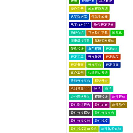
报表
备份还原
踩坑日记
操作手册
成本核算系统
达梦数据库
代码生成器
电子线材ERP
迭代开发记录
功能介绍
官方软件下载
国际化
海康威视考勤
基础资料窗体
架构设计
角色权限
开发sce
开发工具
开发技巧
开发教程
开发框架
开发平台
开发指南
客户案例
快速搭站系统
快速开发平台
框架升级
毛衫行业ERP
秘钥
密钥
企业网络维护
权限设计
软件报价
软件测试报告
软件加壳
软件简介
软件开发框架
软件开发平台
软件开发文档
软件授权
软件授权注册系统
软件体系架构