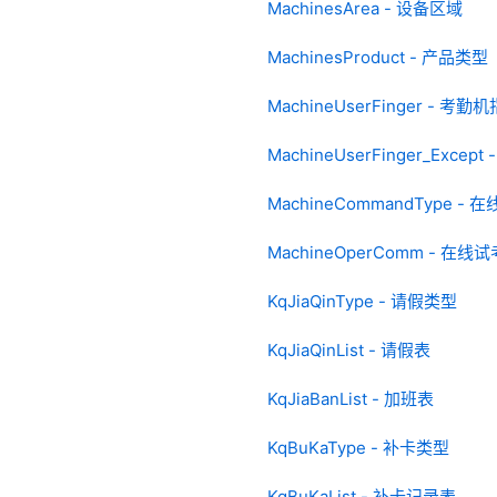
MachinesArea - 设备区域
MachinesProduct - 产品类型
MachineUserFinger - 考
MachineUserFinger_Exce
MachineCommandType 
MachineOperComm - 
KqJiaQinType - 请假类型
KqJiaQinList - 请假表
KqJiaBanList - 加班表
KqBuKaType - 补卡类型
KqBuKaList - 补卡记录表