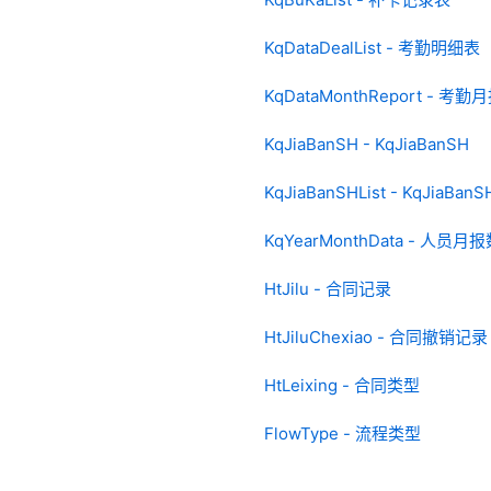
KqDataDealList - 考勤明细表
KqDataMonthReport - 考勤
KqJiaBanSH - KqJiaBanSH
KqJiaBanSHList - KqJiaBanSH
KqYearMonthData - 人员月
HtJilu - 合同记录
HtJiluChexiao - 合同撤销记录
HtLeixing - 合同类型
FlowType - 流程类型