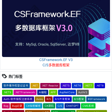
CSFramework.EF V3
C/S
多数据库框架
热门标签
软件著作权登记证书
.NET
.NET Reactor
.NET5
.NET6
.NET7
.NET8
.NET9
.NETFramework
AI编程
APP
AspNetCore
AuthV3
Auth-软件授权注册系统
Axios
B/S
B/S开发框架
B/S框架
BSFramework
Bug
Bug记录
C#加密解密
C#源码
C/S
CHATGPT
CMS系统