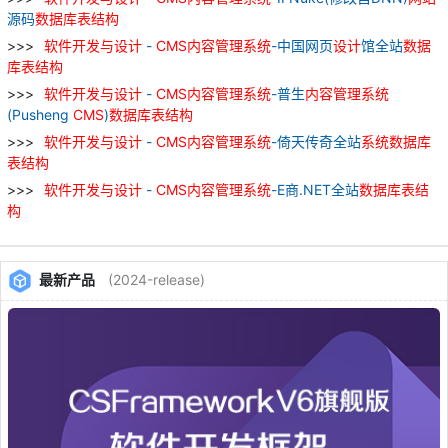
源码
数据库
表
结构
软件
开发
与
设计
-
CMS
内容
管理
系统
-中国网页
设计
馆全站
数据
库
表
结构
软件
开发
与
设计
-
CMS
内容
管理
系统
-普生
内容
管理
系统
(Pusheng
CMS
)
数据库
表
结构
软件
开发
与
设计
-
CMS
内容
管理
系统
-倚天传奇全站
系统
数据库
表
结构
软件
开发
与
设计
-
CMS
内容
管理
系统
-E商.NET全站
数据库
表
结
构
最新产品
(2024-release)