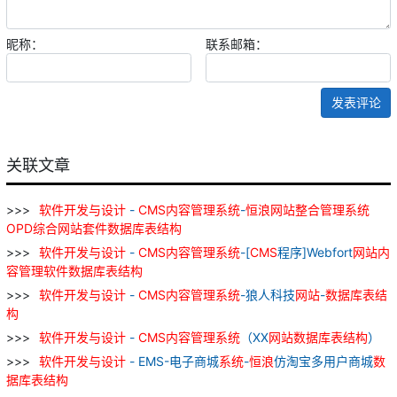
昵称：
联系邮箱：
发表评论
关联文章
软件
开发
与
设计
-
CMS
内容
管理
系统
-
恒
浪
网站
整合
管理
系统
OPD
综合
网站
套
件
数据库
表
结构
软件
开发
与
设计
-
CMS
内容
管理
系统
-[
CMS
程序]Webfort
网站
内
容
管理
软件
数据库
表
结构
软件
开发
与
设计
-
CMS
内容
管理
系统
-狼人科技
网站
-
数据库
表
结
构
软件
开发
与
设计
-
CMS
内容
管理
系统
（XX
网站
数据库
表
结构
）
软件
开发
与
设计
- EMS-电子商城
系统
-
恒
浪
仿淘宝多用户商城
数
据库
表
结构