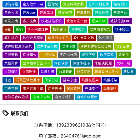
功能介绍
官方软件下载
国际化
海康威视考勤
基础资料窗体
架构设计
角色权限
开发sce
开发工具
开发技巧
开发教程
开发框架
开发平台
开发指南
客户案例
快速搭站系统
快速开发平台
框架升级
毛衫行业ERP
秘钥
密钥
企业网络维护
权限设计
软件报价
软件测试报告
软件加壳
软件简介
软件开发框架
软件开发平台
软件开发文档
软件授权
软件授权注册系统
软件体系架构
软件下载
软件著作权登记证书
软著证书
三层架构
设计模式
生成代码
实用小技巧
视频下载
收钱音箱
数据锁
数据同步
塑木地板行业ERP
推荐软件
微信小程序
未解决问题
文档下载
喜鹊ERP
喜鹊软件
系统对接
线联ERP
线束ERP
详细设计说明书
新功能
信创
行政区域数据库
需求分析
疑难杂症
蝇量级框架
蝇量框架
用户管理
用户开发手册
用户控件
在线软件
在线支付
纸箱ERP
智能语音收款机
自定义窗体
自定义组件
自动升级程序
联系我们
联系电话：13923396219(微信同号)
电子邮箱：23404761@qq.com