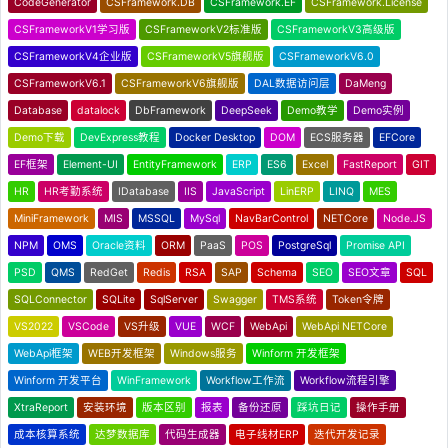
CodeGenerator
CSFramework.DB
CSFramework.EF
CSFramework.License
CSFrameworkV1学习版
CSFrameworkV2标准版
CSFrameworkV3高级版
CSFrameworkV4企业版
CSFrameworkV5旗舰版
CSFrameworkV6.0
CSFrameworkV6.1
CSFrameworkV6旗舰版
DAL数据访问层
DaMeng
Database
datalock
DbFramework
DeepSeek
Demo教学
Demo实例
Demo下载
DevExpress教程
Docker Desktop
DOM
ECS服务器
EFCore
EF框架
Element-UI
EntityFramework
ERP
ES6
Excel
FastReport
GIT
HR
HR考勤系统
IDatabase
IIS
JavaScript
LinERP
LINQ
MES
MiniFramework
MIS
MSSQL
MySql
NavBarControl
NETCore
Node.JS
NPM
OMS
Oracle资料
ORM
PaaS
POS
PostgreSql
Promise API
PSD
QMS
RedGet
Redis
RSA
SAP
Schema
SEO
SEO文章
SQL
SQLConnector
SQLite
SqlServer
Swagger
TMS系统
Token令牌
VS2022
VSCode
VS升级
VUE
WCF
WebApi
WebApi NETCore
WebApi框架
WEB开发框架
Windows服务
Winform 开发框架
Winform 开发平台
WinFramework
Workflow工作流
Workflow流程引擎
XtraReport
安装环境
版本区别
报表
备份还原
踩坑日记
操作手册
成本核算系统
达梦数据库
代码生成器
电子线材ERP
迭代开发记录