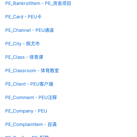
PE_BankrollItem - PE_资金项目
PE_Card - PEU卡
PE_Channel - PEU通道
PE_City - 佩尤市
PE_Class - 体育课
PE_Classroom - 体育教室
PE_Client - PEU客户端
PE_Comment - PEU注释
PE_Company - PEU
PE_ComplainItem - 自满