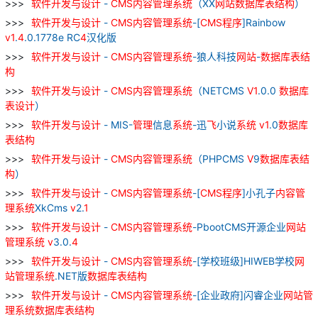
软件
开发
与
设计
-
CMS
内容
管理
系统
（XX
网站
数据库
表
结构
）
软件
开发
与
设计
-
CMS
内容
管理
系统
-[
CMS
程序
]Rainbow
v
1
.
4
.0.1778e RC
4
汉化版
软件
开发
与
设计
-
CMS
内容
管理
系统
-狼人科技
网站
-
数据库
表
结
构
软件
开发
与
设计
-
CMS
内容
管理
系统
（NETCMS
V
1
.0.0
数据库
表
设计
）
软件
开发
与
设计
- MIS-
管理
信息
系统
-迅
飞
小说
系统
v
1
.0
数据库
表
结构
软件
开发
与
设计
-
CMS
内容
管理
系统
（PHPCMS
V
9
数据库
表
结
构
）
软件
开发
与
设计
-
CMS
内容
管理
系统
-[
CMS
程序
]小孔子
内容
管
理
系统
XkCms
v
2.
1
软件
开发
与
设计
-
CMS
内容
管理
系统
-PbootCMS开源企业
网站
管理
系统
v
3.0.
4
软件
开发
与
设计
-
CMS
内容
管理
系统
-[学校班级]HIWEB学校
网
站
管理
系统
.NET版
数据库
表
结构
软件
开发
与
设计
-
CMS
内容
管理
系统
-[企业政府]闪睿企业
网站
管
理
系统
数据库
表
结构