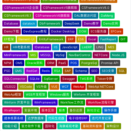
CSFrameworkV4企业版
CSFrameworkV5旗舰版
CSFrameworkV6.0
CSFrameworkV6.1
CSFrameworkV6旗舰版
DAL数据访问层
DaMeng
Database
datalock
DbFramework
DeepSeek
Demo教学
Demo实例
Demo下载
DevExpress教程
Docker Desktop
DOM
ECS服务器
EFCore
EF框架
Element-UI
EntityFramework
ERP
ES6
Excel
FastReport
GIT
HR
HR考勤系统
IDatabase
IIS
JavaScript
LinERP
LINQ
MES
MiniFramework
MIS
MSSQL
MySql
NavBarControl
NETCore
Node.JS
NPM
OMS
Oracle资料
ORM
PaaS
POS
PostgreSql
Promise API
PSD
QMS
RedGet
Redis
RSA
SAP
Schema
SEO
SEO文章
SQL
SQLConnector
SQLite
SqlServer
Swagger
TMS系统
Token令牌
VS2022
VSCode
VS升级
VUE
WCF
WebApi
WebApi NETCore
WebApi框架
WEB开发框架
Windows服务
Winform 开发框架
Winform 开发平台
WinFramework
Workflow工作流
Workflow流程引擎
XtraReport
安装环境
版本区别
报表
备份还原
踩坑日记
操作手册
成本核算系统
达梦数据库
代码生成器
电子线材ERP
迭代开发记录
功能介绍
官方软件下载
国际化
海康威视考勤
基础资料窗体
架构设计