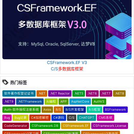
CSFramework.EF V3
C/S
多数据库框架
热门标签
软件著作权登记证书
.NET
.NET Reactor
.NET5
.NET6
.NET7
.NET8
.NET9
.NETFramework
AI编程
APP
AspNetCore
AuthV3
Auth-软件授权注册系统
Axios
B/S
B/S开发框架
B/S框架
BSFramework
Bug
Bug记录
C#加密解密
C#源码
C/S
CHATGPT
CMS系统
CodeGenerator
CSFramework.DB
CSFramework.EF
CSFramework.License
CSFrameworkV1学习版
CSFrameworkV2标准版
CSFrameworkV3高级版