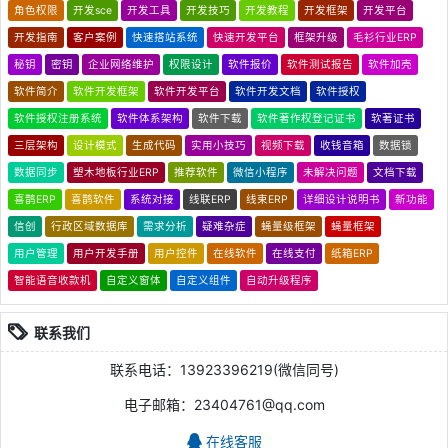
角色权限
开发sce
开发工具
开发技巧
开发教程
开发框架
开发平台
开发指南
客户案例
快速搭站系统
快速开发平台
框架升级
毛衫行业ERP
秘钥
密钥
企业网络维护
权限设计
软件报价
软件测试报告
软件加壳
软件简介
软件开发框架
软件开发平台
软件开发文档
软件授权
软件授权注册系统
软件体系架构
软件下载
软件著作权登记证书
软著证书
三层架构
设计模式
生成代码
实用小技巧
视频下载
收钱音箱
数据锁
数据同步
塑木地板行业ERP
推荐软件
微信小程序
未解决问题
文档下载
喜鹊ERP
喜鹊软件
系统对接
线联ERP
线束ERP
详细设计说明书
新功能
信创
行政区域数据库
需求分析
疑难杂症
蝇量级框架
蝇量框架
用户管理
用户开发手册
用户控件
在线软件
在线支付
纸箱ERP
智能语音收款机
自定义窗体
自定义组件
自动升级程序
联系我们
联系电话：13923396219(微信同号)
电子邮箱：23404761@qq.com
在线客服