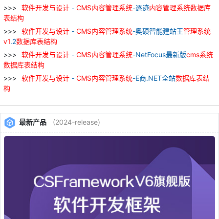
软件
开发
与
设计
-
CMS
内容
管理
系统
-逐迹
内容
管理
系统
数据库
表
结构
软件
开发
与
设计
-
CMS
内容
管理
系统
-奥硕智能建站王
管理
系统
v
1
.2
数据库
表
结构
软件
开发
与
设计
-
CMS
内容
管理
系统
-NetFocus最新版
cms
系统
数据库
表
结构
软件
开发
与
设计
-
CMS
内容
管理
系统
-E商.NET全站
数据库
表
结
构
最新产品
(2024-release)