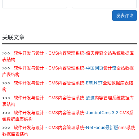
发表评论
关联文章
软件
开发
与
设计
-
CMS
内容
管理
系统
-
倚
天
传奇
全站
系统
数据库
表
结构
软件
开发
与
设计
-
CMS
内容
管理
系统
-中国网页
设计
馆
全站
数据
库
表
结构
软件
开发
与
设计
-
CMS
内容
管理
系统
-E商.NET
全站
数据库
表
结
构
软件
开发
与
设计
-
CMS
内容
管理
系统
-逐迹
内容
管理
系统
数据库
表
结构
软件
开发
与
设计
-
CMS
内容
管理
系统
-JumbotCms 3.2
CMS
系
统
数据库
表
结构
软件
开发
与
设计
-
CMS
内容
管理
系统
-NetFocus最新版
cms
系统
数据库
表
结构