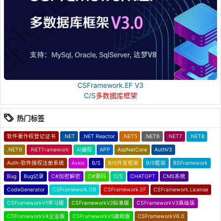
CSFramework.EF V3
C/S
多数据库框架
热门标签
软件著作权登记证书
.NET
.NET Reactor
.NET5
.NET6
.NET7
.NET8
.NET9
.NETFramework
AI编程
APP
AspNetCore
AuthV3
Auth-软件授权注册系统
Axios
B/S
B/S开发框架
B/S框架
BSFramework
Bug
Bug记录
C#加密解密
C#源码
C/S
CHATGPT
CMS系统
CodeGenerator
CSFramework.DB
CSFramework.EF
CSFramework.License
CSFrameworkV1学习版
CSFrameworkV2标准版
CSFrameworkV3高级版
CSFrameworkV4企业版
CSFrameworkV5旗舰版
CSFrameworkV6.0