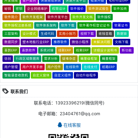
开发指南
客户案例
快速搭站系统
快速开发平台
框架升级
毛衫行业ERP
秘钥
密钥
企业网络维护
权限设计
软件报价
软件测试报告
软件加壳
软件简介
软件开发框架
软件开发平台
软件开发文档
软件授权
软件授权注册系统
软件体系架构
软件下载
软件著作权登记证书
软著证书
三层架构
设计模式
生成代码
实用小技巧
视频下载
收钱音箱
数据锁
数据同步
塑木地板行业ERP
推荐软件
微信小程序
未解决问题
文档下载
喜鹊ERP
喜鹊软件
系统对接
线联ERP
线束ERP
详细设计说明书
新功能
信创
行政区域数据库
需求分析
疑难杂症
蝇量级框架
蝇量框架
用户管理
用户开发手册
用户控件
在线软件
在线支付
纸箱ERP
智能语音收款机
自定义窗体
自定义组件
自动升级程序
联系我们
联系电话：13923396219(微信同号)
电子邮箱：23404761@qq.com
在线客服