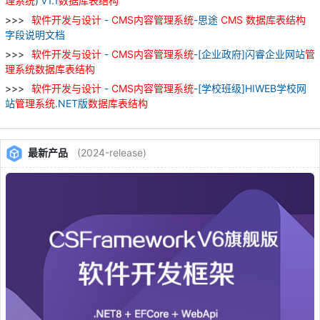
理
系统
) v1.1
数据库
表
结构
软件
开发
与
设计
-
CMS
内容
管理
系统
-思途
CMS
数据库
表
结构
字段说明文档
软件
开发
与
设计
-
CMS
内容
管理
系统
-[企业政府]闪睿企业网站
管
理
系统
数据库
表
结构
软件
开发
与
设计
-
CMS
内容
管理
系统
-[学校班级]HIWEB学校网
站
管理
系统
.NET版
数据库
表
结构
最新产品
(2024-release)