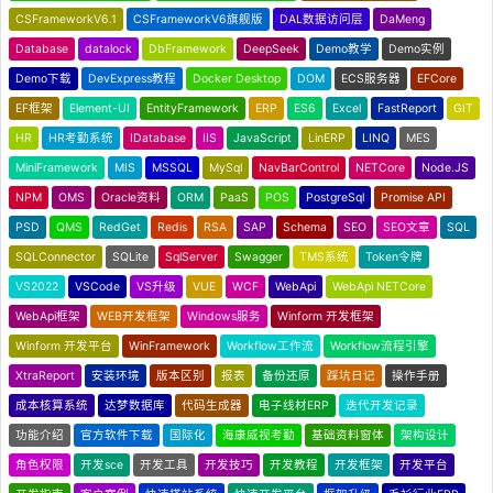
CSFrameworkV6.1
CSFrameworkV6旗舰版
DAL数据访问层
DaMeng
Database
datalock
DbFramework
DeepSeek
Demo教学
Demo实例
Demo下载
DevExpress教程
Docker Desktop
DOM
ECS服务器
EFCore
EF框架
Element-UI
EntityFramework
ERP
ES6
Excel
FastReport
GIT
HR
HR考勤系统
IDatabase
IIS
JavaScript
LinERP
LINQ
MES
MiniFramework
MIS
MSSQL
MySql
NavBarControl
NETCore
Node.JS
NPM
OMS
Oracle资料
ORM
PaaS
POS
PostgreSql
Promise API
PSD
QMS
RedGet
Redis
RSA
SAP
Schema
SEO
SEO文章
SQL
SQLConnector
SQLite
SqlServer
Swagger
TMS系统
Token令牌
VS2022
VSCode
VS升级
VUE
WCF
WebApi
WebApi NETCore
WebApi框架
WEB开发框架
Windows服务
Winform 开发框架
Winform 开发平台
WinFramework
Workflow工作流
Workflow流程引擎
XtraReport
安装环境
版本区别
报表
备份还原
踩坑日记
操作手册
成本核算系统
达梦数据库
代码生成器
电子线材ERP
迭代开发记录
功能介绍
官方软件下载
国际化
海康威视考勤
基础资料窗体
架构设计
角色权限
开发sce
开发工具
开发技巧
开发教程
开发框架
开发平台