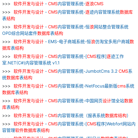
软件
开发
与
设计
-
CMS
内容管理系统-
逐
浪
CMS
软件
开发
与
设计
-
CMS
内容管理系统-
逐
迹内容管理系统
数据库
表
结构
软件
开发
与
设计
-
CMS
内容管理系统-恒
浪
网站整合管理系统
OPD综合网站套件
数据库
表
结构
软件
开发
与
设计
- EMS-电子商城系统-恒
浪
仿淘宝多用户商城
数
据库
表
结构
软件
开发
与
设计
-
CMS
内容管理系统-[
CMS
程序]
逐
迹工作
室.NET(C#)内容管理系统 v1.1
软件
开发
与
设计
-
CMS
内容管理系统-JumbotCms 3.2
CMS
系
统
数据库
表
结构
软件
开发
与
设计
-
CMS
内容管理系统-NetFocus最新版
cms
系统
数据库
表
结构
软件
开发
与
设计
-
CMS
内容管理系统-中国网页
设计
馆全站
数据
库
表
结构
软件
开发
与
设计
-
CMS
内容管理系统（报表系统
数据库
结构
）
软件
开发
与
设计
-
CMS
内容管理系统-[
CMS
程序]Webfort网站内
容管理
软件
数据库
表
结构