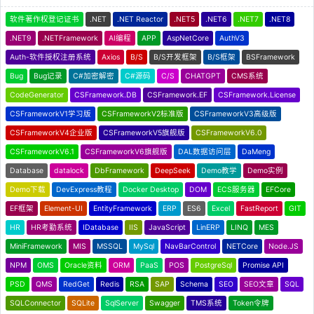
软件著作权登记证书
.NET
.NET Reactor
.NET5
.NET6
.NET7
.NET8
.NET9
.NETFramework
AI编程
APP
AspNetCore
AuthV3
Auth-软件授权注册系统
Axios
B/S
B/S开发框架
B/S框架
BSFramework
Bug
Bug记录
C#加密解密
C#源码
C/S
CHATGPT
CMS系统
CodeGenerator
CSFramework.DB
CSFramework.EF
CSFramework.License
CSFrameworkV1学习版
CSFrameworkV2标准版
CSFrameworkV3高级版
CSFrameworkV4企业版
CSFrameworkV5旗舰版
CSFrameworkV6.0
CSFrameworkV6.1
CSFrameworkV6旗舰版
DAL数据访问层
DaMeng
Database
datalock
DbFramework
DeepSeek
Demo教学
Demo实例
Demo下载
DevExpress教程
Docker Desktop
DOM
ECS服务器
EFCore
EF框架
Element-UI
EntityFramework
ERP
ES6
Excel
FastReport
GIT
HR
HR考勤系统
IDatabase
IIS
JavaScript
LinERP
LINQ
MES
MiniFramework
MIS
MSSQL
MySql
NavBarControl
NETCore
Node.JS
NPM
OMS
Oracle资料
ORM
PaaS
POS
PostgreSql
Promise API
PSD
QMS
RedGet
Redis
RSA
SAP
Schema
SEO
SEO文章
SQL
SQLConnector
SQLite
SqlServer
Swagger
TMS系统
Token令牌