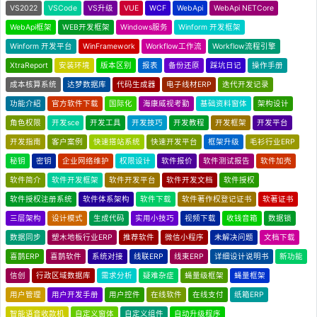
VS2022
VSCode
VS升级
VUE
WCF
WebApi
WebApi NETCore
WebApi框架
WEB开发框架
Windows服务
Winform 开发框架
Winform 开发平台
WinFramework
Workflow工作流
Workflow流程引擎
XtraReport
安装环境
版本区别
报表
备份还原
踩坑日记
操作手册
成本核算系统
达梦数据库
代码生成器
电子线材ERP
迭代开发记录
功能介绍
官方软件下载
国际化
海康威视考勤
基础资料窗体
架构设计
角色权限
开发sce
开发工具
开发技巧
开发教程
开发框架
开发平台
开发指南
客户案例
快速搭站系统
快速开发平台
框架升级
毛衫行业ERP
秘钥
密钥
企业网络维护
权限设计
软件报价
软件测试报告
软件加壳
软件简介
软件开发框架
软件开发平台
软件开发文档
软件授权
软件授权注册系统
软件体系架构
软件下载
软件著作权登记证书
软著证书
三层架构
设计模式
生成代码
实用小技巧
视频下载
收钱音箱
数据锁
数据同步
塑木地板行业ERP
推荐软件
微信小程序
未解决问题
文档下载
喜鹊ERP
喜鹊软件
系统对接
线联ERP
线束ERP
详细设计说明书
新功能
信创
行政区域数据库
需求分析
疑难杂症
蝇量级框架
蝇量框架
用户管理
用户开发手册
用户控件
在线软件
在线支付
纸箱ERP
智能语音收款机
自定义窗体
自定义组件
自动升级程序