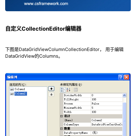
自定义CollectionEditor编辑器
下图是DataGridViewColumnCollectionEditor， 用于编辑
DataGridView的Columns。