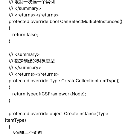
///
限制一次选一个实例
///
</summary>
///
<returns>
</returns>
protected
override
bool
CanSelectMultipleInstances()
{
return
false
;
}
///
<summary>
///
指定创建的对象类型
///
</summary>
///
<returns>
</returns>
protected
override
Type CreateCollectionItemType()
{
return
typeof
(CSFrameworkNode);
}
protected
override
object
CreateInstance(Type
itemType)
{
//创建一个实例