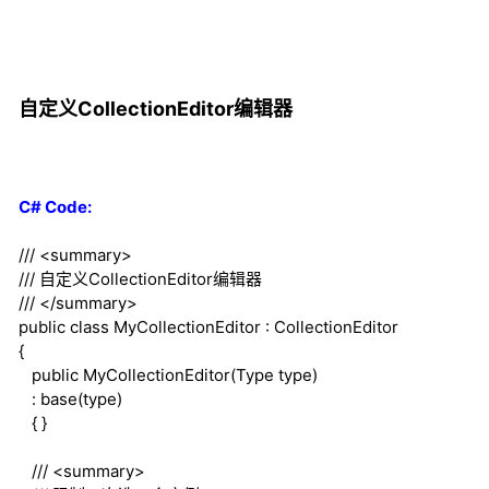
自定义CollectionEditor编辑器
C# Code:
///
<summary>
///
自定义CollectionEditor编辑器
///
</summary>
public
class
MyCollectionEditor : CollectionEditor
{
public
MyCollectionEditor(Type type)
:
base
(type)
{ }
///
<summary>