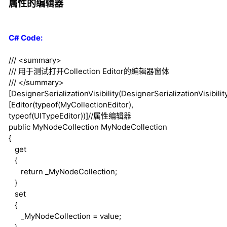
属性的编辑器
C# Code:
///
<summary>
///
用于测试打开Collection Editor的编辑器窗体
///
</summary>
[DesignerSerializationVisibility(DesignerSerializationVisibilit
[Editor(
typeof
(MyCollectionEditor),
typeof
(UITypeEditor))]//属性编辑器
public
MyNodeCollection MyNodeCollection
{
get
{
return
_MyNodeCollection;
}
set
{
_MyNodeCollection = value;