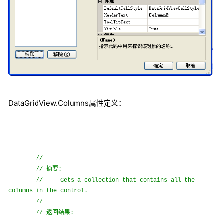
DataGridView.Columns属性定义：
//
摘要
//
:
//
Gets a collection that contains all the
columns in the control.
//
返回结果
//
: