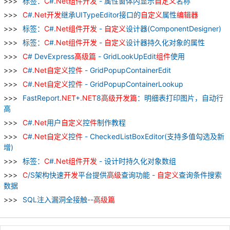
标签：
C
#.
Net
组
件
开发
- 属性窗体内显示
自
定义
名称
C
#.
Net
开发
继承UITypeEditor接口的
自
定义
属性
编辑器
标签：
C
#.
Net
组
件
开发
-
自
定义
设计器(ComponentDesigner)
标签：
C
#.
Net
组
件
开发
-
自
定义
设计器持久化对象的属性
C
# DevExpress
高级
篇
- GridLookUpEdit
组
件
使用
C
#.
Net
自
定义
控
件
- GridPopupContainerEdit
C
#.
Net
自
定义
控
件
- GridPopupContainerLookup
FastReport.
NET
+.
NET
8
高级
开发
篇
：明细表打印图片，自动行
高
C
#.
Net
用户
自
定义
控
件
制作教程
C
#.
Net
自
定义
控
件
- CheckedListBoxEditor(支持多值勾选及新
增)
标签：
C
#.
Net
组
件
开发
- 设计时持久化对象数组
C
/S架构快速
开发
平台提供
高级
查询功能 -
自
定义
查询条件搜索
数据
SQL注入漏洞全接触--
高级
篇