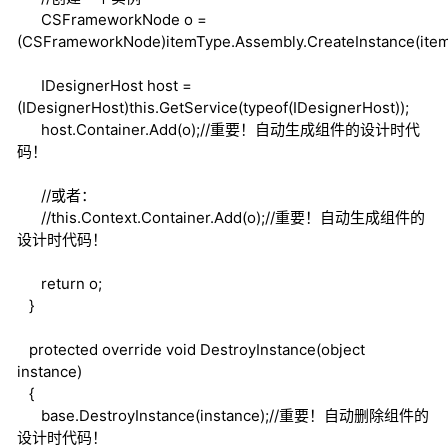
CSFrameworkNode o =
(CSFrameworkNode)itemType.Assembly.CreateInstance(item
IDesignerHost host =
(IDesignerHost)
this
.GetService(
typeof
(IDesignerHost));
host.Container.Add(o);
//重要！自动生成组件的设计时代
码！
//或者：
//this.Context.Container.Add(o);//重要！自动生成组件的
设计时代码！
return
o;
}
protected
override
void
DestroyInstance(
object
instance)
{
base
.DestroyInstance(instance);
//重要！自动删除组件的
设计时代码！