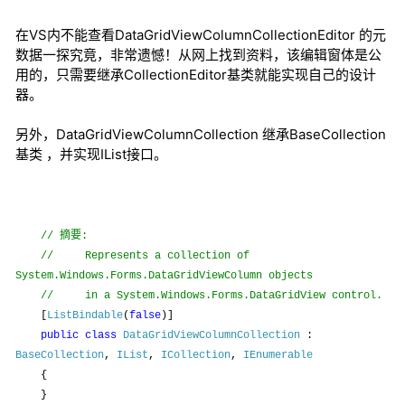
在VS内不能查看DataGridViewColumnCollectionEditor 的元
数据一探究竟，非常遗憾！从网上找到资料，该编辑窗体是公
用的，只需要继承CollectionEditor基类就能实现自己的设计
器。
另外，DataGridViewColumnCollection 继承BaseCollection
基类 ，并实现IList接口。
摘要
//
:
//
Represents a collection of
System.Windows.Forms.DataGridViewColumn objects
//
in a System.Windows.Forms.DataGridView control.
[
ListBindable
(
false
)]
public
class
DataGridViewColumnCollection
:
BaseCollection
,
IList
,
ICollection
,
IEnumerable
{
}