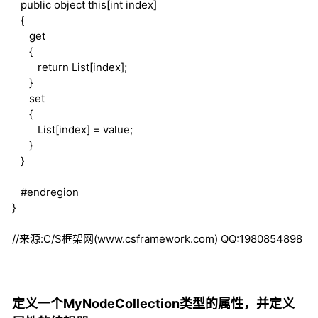
public
object
this
[
int
index]
{
get
{
return
List[index];
}
set
{
List[index] = value;
}
}
#endregion
}
//来源:C/S框架网(www.csframework.com) QQ:1980854898
定义一个MyNodeCollection类型的属性，并定义