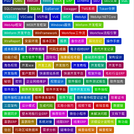
PSD
QMS
RedGet
Redis
RSA
SAP
Schema
SEO
SEO文章
SQL
SQLConnector
SQLite
SqlServer
Swagger
TMS系统
Token令牌
VS2022
VSCode
VS升级
VUE
WCF
WebApi
WebApi NETCore
WebApi框架
WEB开发框架
Windows服务
Winform 开发框架
Winform 开发平台
WinFramework
Workflow工作流
Workflow流程引擎
XtraReport
安装环境
版本区别
报表
备份还原
踩坑日记
操作手册
成本核算系统
达梦数据库
代码生成器
电子线材ERP
迭代开发记录
功能介绍
官方软件下载
国际化
海康威视考勤
基础资料窗体
架构设计
角色权限
开发sce
开发工具
开发技巧
开发教程
开发框架
开发平台
开发指南
客户案例
快速搭站系统
快速开发平台
框架升级
毛衫行业ERP
秘钥
密钥
企业网络维护
权限设计
软件报价
软件测试报告
软件加壳
软件简介
软件开发框架
软件开发平台
软件开发文档
软件授权
软件授权注册系统
软件体系架构
软件下载
软件著作权登记证书
软著证书
三层架构
设计模式
生成代码
实用小技巧
视频下载
收钱音箱
数据锁
数据同步
塑木地板行业ERP
推荐软件
微信小程序
未解决问题
文档下载
喜鹊ERP
喜鹊软件
系统对接
线联ERP
线束ERP
详细设计说明书
新功能
信创
行政区域数据库
需求分析
疑难杂症
蝇量级框架
蝇量框架