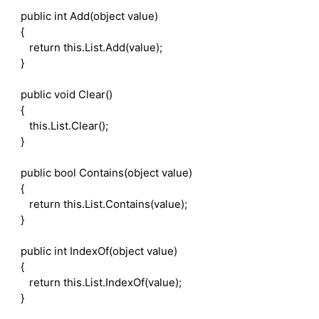
public
int
Add(
object
value)
{
return
this
.List.Add(value);
}
public
void
Clear()
{
this
.List.Clear();
}
public
bool
Contains(
object
value)
{
return
this
.List.Contains(value);
}
public
int
IndexOf(
object
value)
{
return
this
.List.IndexOf(value);
}