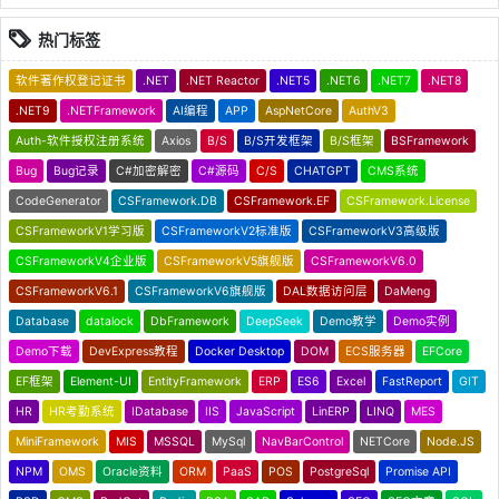
热门标签
软件著作权登记证书
.NET
.NET Reactor
.NET5
.NET6
.NET7
.NET8
.NET9
.NETFramework
AI编程
APP
AspNetCore
AuthV3
Auth-软件授权注册系统
Axios
B/S
B/S开发框架
B/S框架
BSFramework
Bug
Bug记录
C#加密解密
C#源码
C/S
CHATGPT
CMS系统
CodeGenerator
CSFramework.DB
CSFramework.EF
CSFramework.License
CSFrameworkV1学习版
CSFrameworkV2标准版
CSFrameworkV3高级版
CSFrameworkV4企业版
CSFrameworkV5旗舰版
CSFrameworkV6.0
CSFrameworkV6.1
CSFrameworkV6旗舰版
DAL数据访问层
DaMeng
Database
datalock
DbFramework
DeepSeek
Demo教学
Demo实例
Demo下载
DevExpress教程
Docker Desktop
DOM
ECS服务器
EFCore
EF框架
Element-UI
EntityFramework
ERP
ES6
Excel
FastReport
GIT
HR
HR考勤系统
IDatabase
IIS
JavaScript
LinERP
LINQ
MES
MiniFramework
MIS
MSSQL
MySql
NavBarControl
NETCore
Node.JS
NPM
OMS
Oracle资料
ORM
PaaS
POS
PostgreSql
Promise API