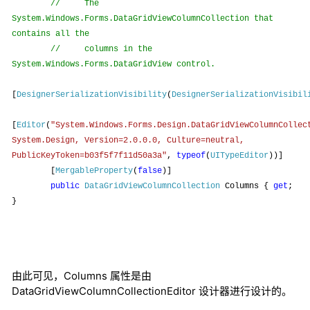
//
The
System.Windows.Forms.DataGridViewColumnCollection that
contains all the
//
columns in the
System.Windows.Forms.DataGridView control.
[
DesignerSerializationVisibility
(
DesignerSerializationVisibil
[
Editor
(
"System.Windows.Forms.Design.DataGridViewColumnCollec
System.Design, Version=
2.0.0
.0, Culture=neutral,
PublicKeyToken=b
03f
5f
7f
11d
50a
3a
"
,
typeof
(
UITypeEditor
))]
[
MergableProperty
(
false
)]
public
DataGridViewColumnCollection
Columns {
get
;
}
由此可见，Columns 属性是由
DataGridViewColumnCollectionEditor 设计器进行设计的。