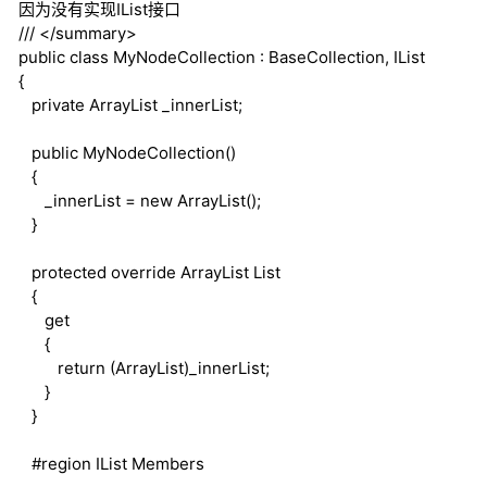
因为没有实现IList接口
///
</summary>
public
class
MyNodeCollection : BaseCollection, IList
{
private
ArrayList _innerList;
public
MyNodeCollection()
{
_innerList =
new
ArrayList();
}
protected
override
ArrayList List
{
get
{
return
(ArrayList)_innerList;
}
}
#region
IList Members