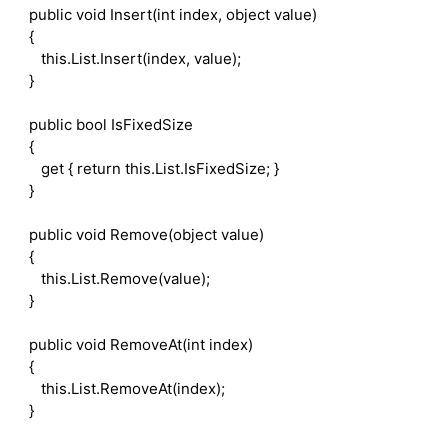
public
void
Insert(
int
index,
object
value)
{
this
.List.Insert(index, value);
}
public
bool
IsFixedSize
{
get
{
return
this
.List.IsFixedSize; }
}
public
void
Remove(
object
value)
{
this
.List.Remove(value);
}
public
void
RemoveAt(
int
index)
{
this
.List.RemoveAt(index);
}