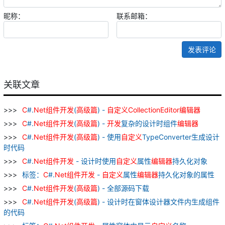
昵称：
联系邮箱：
发表评论
关联文章
C
#.
Net
组
件
开发
(
高级
篇
) -
自
定义
CollectionEditor
编辑器
C
#.
Net
组
件
开发
(
高级
篇
) -
开发
复杂的设计时组件
编辑器
C
#.
Net
组
件
开发
(
高级
篇
) - 使用
自
定义
TypeConverter生成设计
时代码
C
#.
Net
组
件
开发
- 设计时使用
自
定义
属性
编辑器
持久化对象
标签：
C
#.
Net
组
件
开发
-
自
定义
属性
编辑器
持久化对象的属性
C
#.
Net
组
件
开发
(
高级
篇
) - 全部源码下载
C
#.
Net
组
件
开发
(
高级
篇
) - 设计时在窗体设计器文件内生成组件
的代码